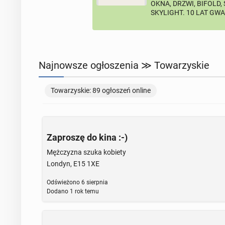
OKNA, DRZWI, BIFOLD,
SKYLIGHT. 10 LAT GW
Najnowsze ogłoszenia ≫ Towarzyskie
Towarzyskie: 89 ogłoszeń online
Zaproszę do kina :-)
Mężczyzna szuka kobiety
Londyn, E15 1XE
Odświeżono
6 sierpnia
Dodano
1 rok temu