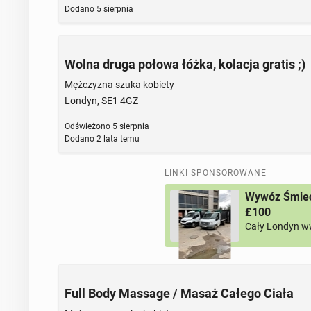
Dodano
5 sierpnia
Wolna druga połowa łóżka, kolacja gratis ;)
Mężczyzna szuka kobiety
Londyn, SE1 4GZ
Odświeżono
5 sierpnia
Dodano
2 lata temu
LINKI SPONSOROWANE
Wywóz Śmieci
£100
Cały Londyn w
Full Body Massage / Masaż Całego Ciała