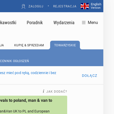
English
•
ZALOGUJ
REJESTRACJA
Version
ekawostki
Poradnik
Wydarzenia
Menu
JA
KUPIĘ & SPRZEDAM
TOWARZYSKIE
 CENNIK OGŁOSZEŃ
sz mieć pod ręką, codziennie i bez
DOŁĄCZ
JAK DODAĆ?
als to poland, man & van to
an&Van UK to PL and European