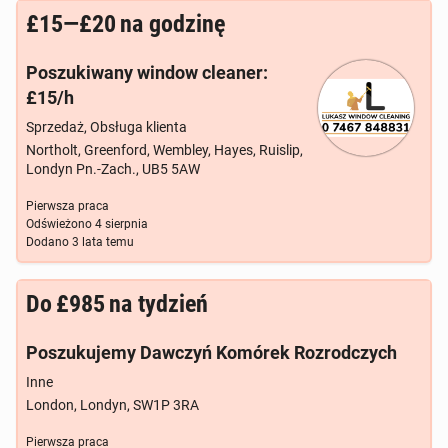
£15—£20
na godzinę
Poszukiwany window cleaner:
£15/h
Sprzedaż, Obsługa klienta
Northolt, Greenford, Wembley, Hayes, Ruislip,
Londyn Pn.-Zach., UB5 5AW
Pierwsza praca
Odświeżono
4 sierpnia
Dodano
3 lata temu
Do
£985
na tydzień
Poszukujemy Dawczyń Komórek Rozrodczych
Inne
London, Londyn, SW1P 3RA
Pierwsza praca