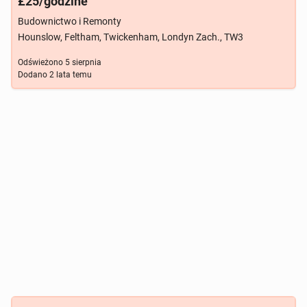
£25/godzine
Budownictwo i Remonty
Hounslow, Feltham, Twickenham, Londyn Zach., TW3
Odświeżono
5 sierpnia
Dodano
2 lata temu