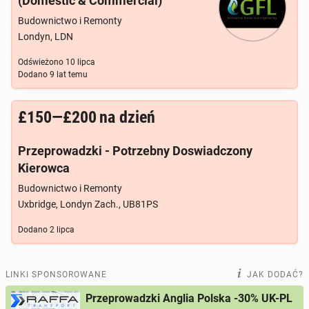
(Domestic & Commercial)
Budownictwo i Remonty
Londyn, LDN
Odświeżono
10 lipca
Dodano
9 lat temu
£150—£200
na dzień
Przeprowadzki - Potrzebny Doswiadczony
Kierowca
Budownictwo i Remonty
Uxbridge, Londyn Zach., UB81PS
Dodano
2 lipca
LINKI SPONSOROWANE
JAK DODAĆ?
Przeprowadzki Anglia Polska -30% UK-PL