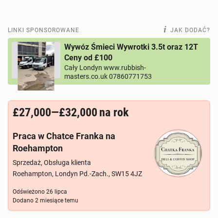
LINKI SPONSOROWANE
JAK DODAĆ?
Wywóz Śmieci Wywrotki 3.5t oraz 12T
Ceny od £100
Cały Londyn www.rubbish-
masters.co.uk 07860771753
£27,000—£32,000
na rok
Praca w Chatce Franka na
Roehampton
Sprzedaż, Obsługa klienta
Roehampton, Londyn Pd.-Zach., SW15 4JZ
Odświeżono
26 lipca
Dodano
2 miesiące temu