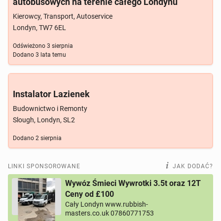
autobusowych na terenie całego Londynu
Kierowcy, Transport, Autoservice
Londyn, TW7 6EL
Odświeżono
3 sierpnia
Dodano
3 lata temu
Instalator Lazienek
Budownictwo i Remonty
Slough, Londyn, SL2
Dodano
2 sierpnia
LINKI SPONSOROWANE
JAK DODAĆ?
Wywóz Śmieci Wywrotki 3.5t oraz 12T
Ceny od £100
Cały Londyn www.rubbish-
masters.co.uk 07860771753