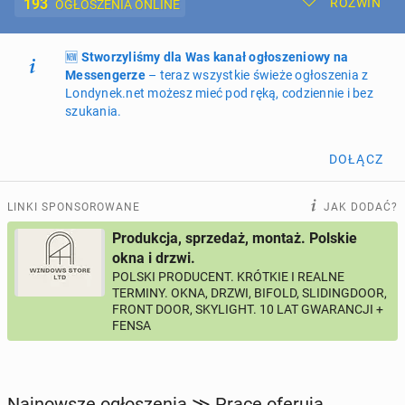
193
ROZWIŃ
OGŁOSZENIA ONLINE
🆕
Dodaj ogłoszenie
Stworzyliśmy dla Was kanał ogłoszeniowy na
Moje ogłoszenia
Messengerze
– teraz wszystkie świeże ogłoszenia z
Londynek.net możesz mieć pod ręką, codziennie i bez
Oferta i cennik ogłoszeń
szukania.
NIERUCHOMOŚCI
262
ogłoszenia online
DOŁĄCZ
PRACĘ OFERUJĄ
193
ogłoszenia online
LINKI SPONSOROWANE
JAK DODAĆ?
Produkcja, sprzedaż, montaż. Polskie
PROFILE KANDYDATÓW
289
profili online
okna i drzwi.
POLSKI PRODUCENT. KRÓTKIE I REALNE
TERMINY. OKNA, DRZWI, BIFOLD, SLIDINGDOOR,
USŁUGI
165
ogłoszeń online
FRONT DOOR, SKYLIGHT. 10 LAT GWARANCJI +
FENSA
MOTORYZACJA
12
ogłoszeń online
KUPIĘ & SPRZEDAM
43
ogłoszenia online
Najnowsze ogłoszenia ≫ Pracę oferują