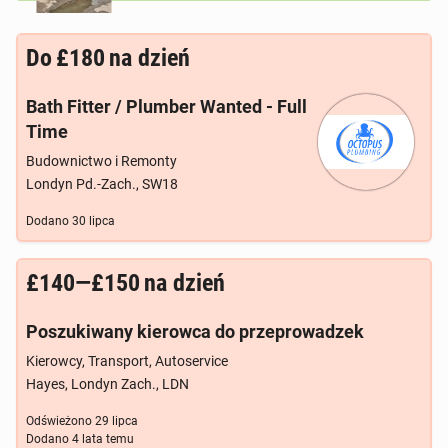
Do
£180
na dzień
Bath Fitter / Plumber Wanted - Full
Time
Budownictwo i Remonty
Londyn Pd.-Zach., SW18
Dodano
30 lipca
£140—£150
na dzień
Poszukiwany kierowca do przeprowadzek
Kierowcy, Transport, Autoservice
Hayes, Londyn Zach., LDN
Odświeżono
29 lipca
Dodano
4 lata temu