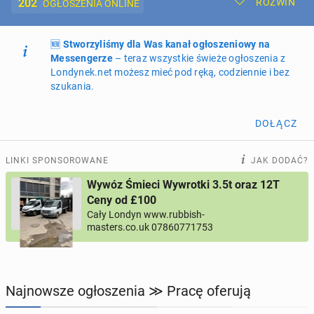
202
ROZWIŃ
OGŁOSZENIA ONLINE
🆕
Dodaj ogłoszenie
Stworzyliśmy dla Was kanał ogłoszeniowy na
Moje ogłoszenia
Messengerze
– teraz wszystkie świeże ogłoszenia z
Londynek.net możesz mieć pod ręką, codziennie i bez
Oferta i cennik ogłoszeń
szukania.
NIERUCHOMOŚCI
274
ogłoszenia online
DOŁĄCZ
PRACĘ OFERUJĄ
202
ogłoszenia online
LINKI SPONSOROWANE
JAK DODAĆ?
Wywóz Śmieci Wywrotki 3.5t oraz 12T
PROFILE KANDYDATÓW
305
profili online
Ceny od £100
Cały Londyn www.rubbish-
masters.co.uk 07860771753
USŁUGI
166
ogłoszeń online
MOTORYZACJA
12
ogłoszeń online
Najnowsze ogłoszenia ≫ Pracę oferują
KUPIĘ & SPRZEDAM
44
ogłoszenia online