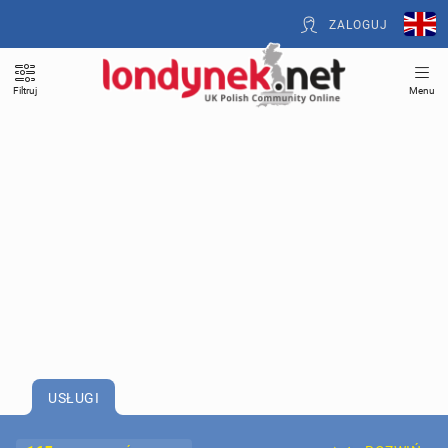
ZALOGUJ
Filtruj
Menu
USŁUGI