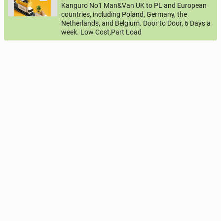
Kanguro No1 Man&Van UK to PL and European
countries, including Poland, Germany, the
Netherlands, and Belgium. Door to Door, 6 Days a
week. Low Cost,Part Load