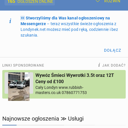
165
ROZWIŃ
OGŁOSZEŃ ONLINE
🆕
Dodaj ogłoszenie
Stworzyliśmy dla Was kanał ogłoszeniowy na
Moje ogłoszenia
Messengerze
– teraz wszystkie świeże ogłoszenia z
Londynek.net możesz mieć pod ręką, codziennie i bez
Oferta i cennik ogłoszeń
szukania.
NIERUCHOMOŚCI
262
ogłoszenia online
DOŁĄCZ
PRACĘ OFERUJĄ
194
ogłoszenia online
LINKI SPONSOROWANE
JAK DODAĆ?
Wywóz Śmieci Wywrotki 3.5t oraz 12T
PROFILE KANDYDATÓW
293
profile online
Ceny od £100
Cały Londyn www.rubbish-
masters.co.uk 07860771753
USŁUGI
165
ogłoszeń online
MOTORYZACJA
12
ogłoszeń online
Najnowsze ogłoszenia ≫ Usługi
KUPIĘ & SPRZEDAM
43
ogłoszenia online