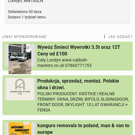
Londyn, NW100LN
Odświeżono
30 lipca
Dodano
1 tydzień temu
LINKI SPONSOROWANE
JAK DODAĆ?
Wywóz Śmieci Wywrotki 3.5t oraz 12T
Ceny od £100
Cały Londyn www.rubbish-
masters.co.uk 07860771753
Produkcja, sprzedaż, montaż. Polskie
okna i drzwi.
POLSKI PRODUCENT. KRÓTKIE I REALNE
TERMINY. OKNA, DRZWI, BIFOLD, SLIDINGDOOR,
FRONT DOOR, SKYLIGHT. 10 LAT GWARANCJI +
FENSA
kanguro removals to poland, man & van to
europe