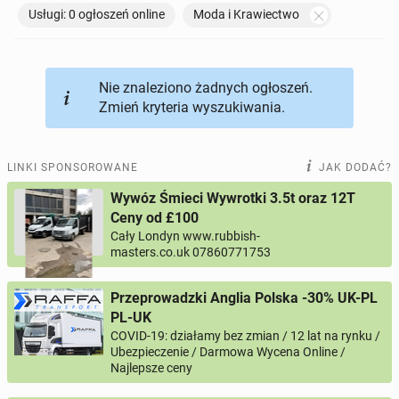
Usługi: 0 ogłoszeń online
Moda i Krawiectwo
TOWARZYSKIE
117
ogłoszeń online
Nie znaleziono żadnych ogłoszeń.
Zmień kryteria wyszukiwania.
LINKI SPONSOROWANE
JAK DODAĆ?
Wywóz Śmieci Wywrotki 3.5t oraz 12T
Ceny od £100
Cały Londyn www.rubbish-
masters.co.uk 07860771753
Przeprowadzki Anglia Polska -30% UK-PL
PL-UK
COVID-19: działamy bez zmian / 12 lat na rynku /
Ubezpieczenie / Darmowa Wycena Online /
Najlepsze ceny