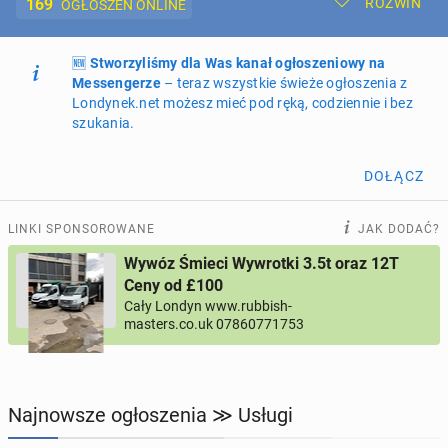
169
ROZWIŃ
OGŁOSZEŃ ONLINE
🆕
Dodaj ogłoszenie
Stworzyliśmy dla Was kanał ogłoszeniowy na
Moje ogłoszenia
Messengerze
– teraz wszystkie świeże ogłoszenia z
Londynek.net możesz mieć pod ręką, codziennie i bez
Oferta i cennik ogłoszeń
szukania.
NIERUCHOMOŚCI
270
ogłoszeń online
DOŁĄCZ
PRACĘ OFERUJĄ
207
ogłoszeń online
LINKI SPONSOROWANE
JAK DODAĆ?
Wywóz Śmieci Wywrotki 3.5t oraz 12T
PROFILE KANDYDATÓW
308
profili online
Ceny od £100
Cały Londyn www.rubbish-
masters.co.uk 07860771753
USŁUGI
169
ogłoszeń online
MOTORYZACJA
12
ogłoszeń online
Najnowsze ogłoszenia ≫ Usługi
KUPIĘ & SPRZEDAM
45
ogłoszeń online