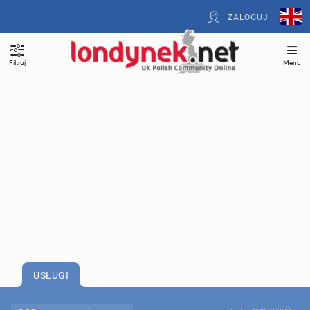
ZALOGUJ
Filtruj
Menu
USŁUGI