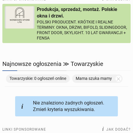
Produkcja, sprzedaż, montaż. Polskie
PROFILE KANDYDATÓW
291
profili online
okna i drzwi.
POLSKI PRODUCENT. KRÓTKIE I REALNE
TERMINY. OKNA, DRZWI, BIFOLD, SLIDINGDOOR,
USŁUGI
162
ogłoszenia online
FRONT DOOR, SKYLIGHT. 10 LAT GWARANCJI +
FENSA
MOTORYZACJA
10
ogłoszeń online
KUPIĘ & SPRZEDAM
45
ogłoszeń online
Najnowsze ogłoszenia ≫ Towarzyskie
TOWARZYSKIE
113
ogłoszeń online
Towarzyskie: 0 ogłoszeń online
Mama szuka mamy
Nie znaleziono żadnych ogłoszeń.
Zmień kryteria wyszukiwania.
LINKI SPONSOROWANE
JAK DODAĆ?