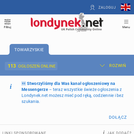
ZALOGUJ
Filtruj
Menu
TOWARZYSKIE
113
ROZWIŃ
OGŁOSZEŃ ONLINE
🆕
Dodaj ogłoszenie
Stworzyliśmy dla Was kanał ogłoszeniowy na
Moje ogłoszenia
Messengerze
– teraz wszystkie świeże ogłoszenia z
Londynek.net możesz mieć pod ręką, codziennie i bez
Oferta i cennik ogłoszeń
szukania.
NIERUCHOMOŚCI
267
ogłoszeń online
DOŁĄCZ
PRACĘ OFERUJĄ
194
ogłoszenia online
LINKI SPONSOROWANE
JAK DODAĆ?