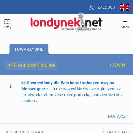
ZALOGUJ
Filtruj
Menu
TOWARZYSKIE
117
ROZWIŃ
OGŁOSZEŃ ONLINE
🆕
Dodaj ogłoszenie
Stworzyliśmy dla Was kanał ogłoszeniowy na
Moje ogłoszenia
Messengerze
– teraz wszystkie świeże ogłoszenia z
Londynek.net możesz mieć pod ręką, codziennie i bez
Oferta i cennik ogłoszeń
szukania.
NIERUCHOMOŚCI
269
ogłoszeń online
DOŁĄCZ
PRACĘ OFERUJĄ
208
ogłoszeń online
LINKI SPONSOROWANE
JAK DODAĆ?