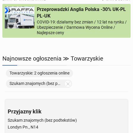
Przeprowadzki Anglia Polska -30% UK-PL
PROFILE KANDYDATÓW
306
profili online
PL-UK
COVID-19: działamy bez zmian / 12 lat na rynku /
Ubezpieczenie / Darmowa Wycena Online /
USŁUGI
170
ogłoszeń online
Najlepsze ceny
MOTORYZACJA
12
ogłoszeń online
Najnowsze ogłoszenia ≫ Towarzyskie
KUPIĘ & SPRZEDAM
45
ogłoszeń online
Towarzyskie: 2 ogłoszenia online
TOWARZYSKIE
117
ogłoszeń online
Szukam znajomych (bez podtekstów)
Przyjazny klik
Szukam znajomych (bez podtekstów)
Londyn Pn., N14