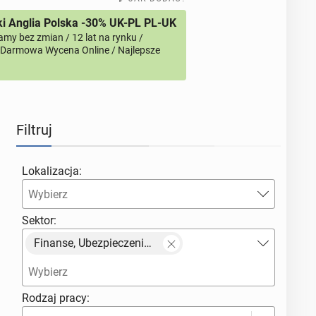
i Anglia Polska -30% UK-PL PL-UK
amy bez zmian / 12 lat na rynku /
/ Darmowa Wycena Online / Najlepsze
Filtruj
Lokalizacja:
Sektor:
Finanse, Ubezpieczenia, Prawo
Rodzaj pracy: