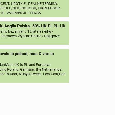
CENT. KRÓTKIE I REALNE TERMINY.
 BIFOLD, SLIDINGDOOR, FRONT DOOR,
 LAT GWARANCJI + FENSA
i Anglia Polska -30% UK-PL PL-UK
amy bez zmian / 12 lat na rynku /
/ Darmowa Wycena Online / Najlepsze
vals to poland, man & van to
an&Van UK to PL and European
uding Poland, Germany, the Netherlands,
oor to Door, 6 Days a week. Low Cost,Part