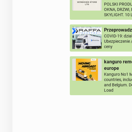
POLSKI PRODU
OKNA, DRZWI,
SKYLIGHT. 10
Przeprowadzk
COVID-19: dział
Ubezpieczenie 
ceny
kanguro remo
europe
Kanguro No1 M
countries, incl
and Belgium. D
Load