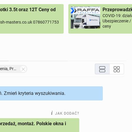
tki 3.5t oraz 12T Ceny od
Przeprowadzk
COVID-19: dział
Ubezpieczenie 
ish-masters.co.uk 07860771753
ceny
Finanse, Ubezpieczenia, Prawo
. Zmień kryteria wyszukiwania.
JAK DODAĆ?
przedaż, montaż. Polskie okna i