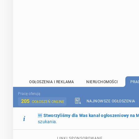
OGŁOSZENIA I REKLAMA
NIERUCHOMOŚCI
PRA
Pracę oferują
205
NAJNOWSZE OGŁOSZENIA
OGŁOSZEŃ ONLINE
🆕
Stworzyliśmy dla Was kanał ogłoszeniowy na
szukania.
LINKI SPONSOROWANE