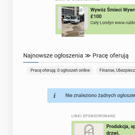
Wywóz Śmieci Wywro
£100
Cały Londyn www.rubb
Najnowsze ogłoszenia ≫ Pracę oferują
Pracę oferują: 0 ogłoszeń online
Nie znaleziono żadnych ogłoszeń
LINKI SPONSOROWANE
Produkcja, s
drzwi.