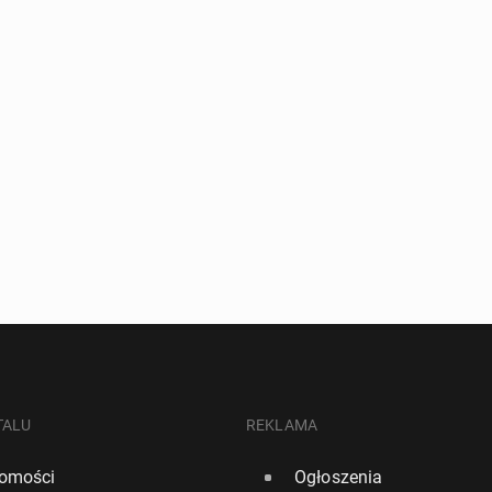
TALU
REKLAMA
omości
Ogłoszenia