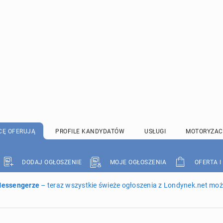
CĘ OFERUJĄ
PROFILE KANDYDATÓW
USŁUGI
MOTORYZAC
DODAJ OGŁOSZENIE
MOJE OGŁOSZENIA
OFERTA I
 Messengerze
– teraz wszystkie świeże ogłoszenia z Londynek.net może