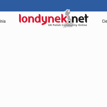
lnia
Ci