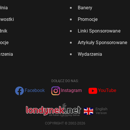
lnia
Banery
awostki
Promocje
dnik
Linki Sponsorowane
ocje
Artykuły Sponsorowane
rzenia
Wydarzenia
DOŁĄCZ DO NAS:
Facebook
Instagram
YouTube
English
Version
COPYRIGHT © 2002-2026