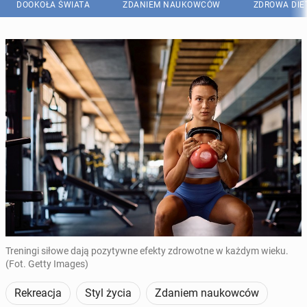
DOOKOŁA ŚWIATA
ZDANIEM NAUKOWCÓW
ZDROWA DIE
Treningi siłowe dają pozytywne efekty zdrowotne w każdym wieku.
(Fot. Getty Images)
Rekreacja
Styl życia
Zdaniem naukowców