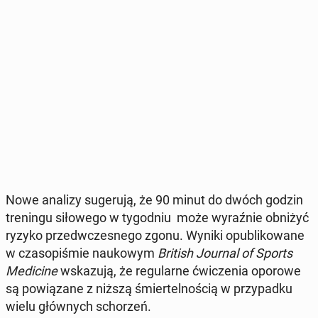
Nowe analizy su­ge­ru­ją, że 90 minut do dwóch godzin
tre­nin­gu si­ło­we­go w ty­go­dniu może wy­raź­nie obniżyć
ryzyko przed­wcze­sne­go zgonu.
Wyniki opu­bli­ko­wa­ne
w cza­so­pi­śmie na­uko­wym
British Journal of Sports
Me­di­ci­ne
wska­zu­ją, że re­gu­lar­ne ćwi­cze­nia oporowe
są po­wią­za­ne z niższą śmier­tel­no­ścią w przy­pad­ku
wielu głów­nych scho­rzeń.