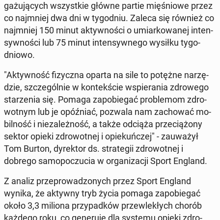
ga­żu­ją­cych wszyst­kie główne partie mię­śnio­we przez
co naj­mniej dwa dni w ty­go­dniu.
Zaleca się również co
naj­mniej 150 minut ak­tyw­no­ści o umiar­ko­wa­nej in­ten­
syw­no­ści lub 75 minut in­ten­syw­ne­go wysiłku ty­go­
dnio­wo.
"Ak­tyw­ność fi­zycz­na oparta na sile to potężne na­rzę­
dzie, szcze­gól­nie w kon­tek­ście wspie­ra­nia zdro­we­go
sta­rze­nia się. Pomaga za­po­bie­gać pro­ble­mom zdro­
wot­nym lub je opóź­niać, pozwala nam za­cho­wać mo­
bil­ność i nie­za­leż­ność, a także odciąża prze­cią­żo­ny
sektor opieki zdro­wot­nej i opie­kuń­czej" - za­uwa­żył
Tom Burton, dy­rek­tor ds. stra­te­gii zdro­wot­nej i
dobrego sa­mo­po­czu­cia w or­ga­ni­za­cji Sport England.
Z analiz prze­pro­wa­dzo­nych przez Sport England
wynika, że aktywny tryb życia pomaga za­po­bie­gać
około 3,3 miliona przy­pad­ków prze­wle­kłych chorób
każdego roku, co ge­ne­ru­je dla systemu opieki zdro­