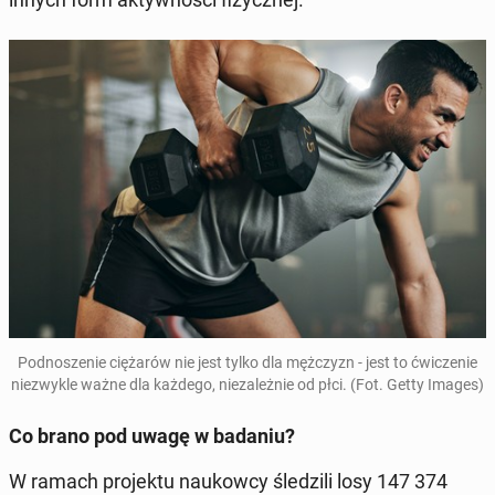
Pod­no­sze­nie cię­ża­rów nie jest tylko dla męż­czyzn - jest to ćwi­cze­nie
nie­zwy­kle ważne dla każdego, nie­za­leż­nie od płci. (Fot. Getty Images)
Co brano pod uwagę w badaniu?
W ramach pro­jek­tu na­ukow­cy śle­dzi­li losy 147 374