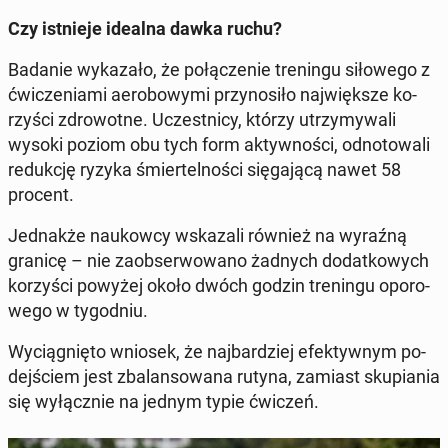
Czy ist­nie­je idealna dawka ruchu?
Badanie wy­ka­za­ło, że po­łą­cze­nie tre­nin­gu si­ło­we­go z
ćwi­cze­nia­mi ae­ro­bo­wy­mi przy­no­si­ło naj­więk­sze ko­
rzy­ści zdro­wot­ne.
Uczest­ni­cy, którzy utrzy­my­wa­li
wysoki poziom obu tych form ak­tyw­no­ści, od­no­to­wa­li
re­duk­cję ryzyka śmier­tel­no­ści się­ga­ją­cą nawet 58
procent.
Jed­nak­że na­ukow­cy wska­za­li również na wyraźną
granicę – nie za­ob­ser­wo­wa­no żadnych do­dat­ko­wych
ko­rzy­ści powyżej około dwóch godzin tre­nin­gu opo­ro­
we­go w ty­go­dniu.
Wy­cią­gnię­to wniosek, że naj­bar­dziej efek­tyw­nym po­
dej­ściem jest zba­lan­so­wa­na rutyna, zamiast sku­pia­nia
się wy­łącz­nie na jednym typie ćwiczeń.