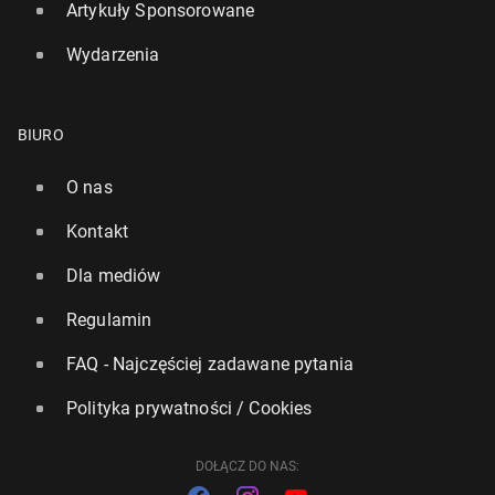
Artykuły Sponsorowane
Wydarzenia
BIURO
Liga por­tu­gal­ska: Porto z tytułem, zwy­cię­ski gol
Bed­nar­ka
O nas
1
3 maja, 12:30
Kontakt
Dla mediów
Regulamin
FAQ - Najczęściej zadawane pytania
Polityka prywatności / Cookies
DOŁĄCZ DO NAS: