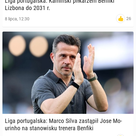
Liga por­tu­gal­ska: Ka­miń­ski pił­ka­rzem Benfiki
Lizbona do 2031 r.
26
8 lipca, 12:30
Liga por­tu­gal­ska: Marco Silva za­stą­pił Jose Mo­
urin­ho na sta­no­wi­sku trenera Benfiki