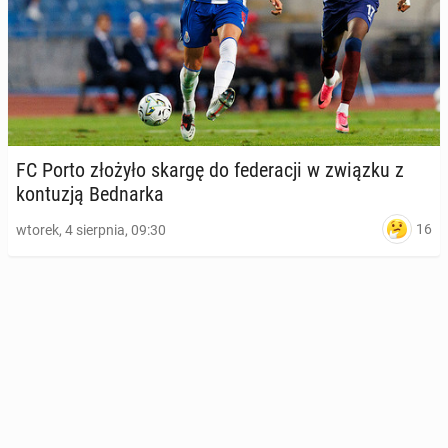
FC Porto złożyło skargę do fe­de­ra­cji w związku z
kon­tu­zją Bed­nar­ka
16
wtorek, 4 sierpnia, 09:30