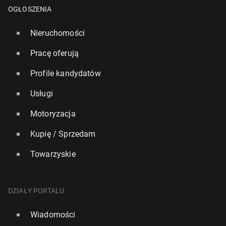
OGŁOSZENIA
Nieruchomości
Pracę oferują
Profile kandydatów
Usługi
Motoryzacja
Kupię / Sprzedam
Napaść na dom Bed­nar­ka. Policja zi­den­ty­fi­ko­wa­ła
Towarzyskie
spraw­ców
10 maja, 10:30
DZIAŁY PORTALU
Wiadomości