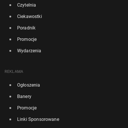
Czytelnia
Ciekawostki
Poradnik
Promocje
Wydarzenia
Porto wy­ku­pi­ło Kiwiora z Ar­se­na­lu
6 maja, 12:30
REKLAMA
Ogłoszenia
Banery
Promocje
Linki Sponsorowane