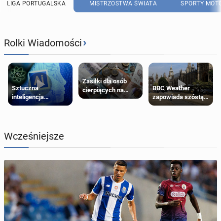
LIGA PORTUGALSKA
MISTRZOSTWA ŚWIATA
SPORTY MOT
›
Rolki Wiadomości
Zasiłki dla osób
Sztuczna
BBC Weather
cierpiących na
inteligencja
zapowiada szóstą
schorzenia
próbowała oszukać
falę upałów w
psychiczne
człowieka
Londynie
Wcześniejsze