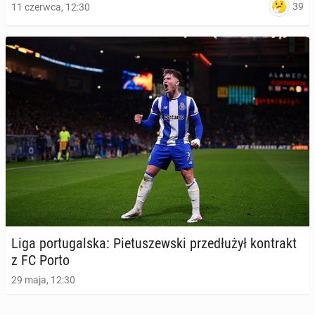
39
11 czerwca, 12:30
Liga por­tu­gal­ska: Pie­tu­szew­ski prze­dłu­żył kon­trakt
z FC Porto
29 maja, 12:30