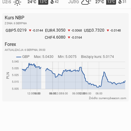
Dziś
Jutro
24°C
27°C
13°C
13°C
42
31
Kurs NBP
Z DNIA: 6 SIERPNIA
5.0219
4.3050
3.7320
GBP
EUR
USD
-0.0144
-0.0068
-0.0148
4.6080
CHF
-0.0164
Forex
AKTUALIZACJA:
6 SIERPNIA, 09:00
Źródło: currencybeacon.com