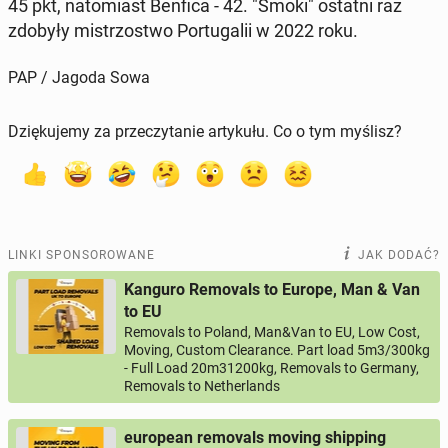
45 pkt, na­to­miast Benfica - 42. "Smoki" ostatni raz
zdobyły mi­strzo­stwo Por­tu­ga­lii w 2022 roku.
PAP / Jagoda Sowa
Dziękujemy za przeczytanie artykułu. Co o tym myślisz?
LINKI SPONSOROWANE
JAK DODAĆ?
Kanguro Removals to Europe, Man & Van
to EU
Removals to Poland, Man&Van to EU, Low Cost,
Moving, Custom Clearance. Part load 5m3/300kg
- Full Load 20m31200kg, Removals to Germany,
Removals to Netherlands
european removals moving shipping