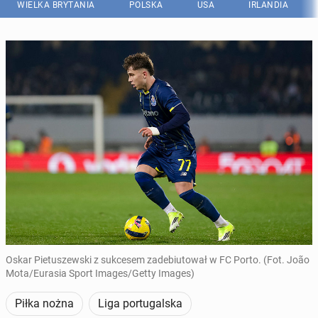
WIELKA BRYTANIA
POLSKA
USA
IRLANDIA
Oskar Pietuszewski z sukcesem zadebiutował w FC Porto. (Fot. João
Mota/Eurasia Sport Images/Getty Images)
Piłka nożna
Liga portugalska