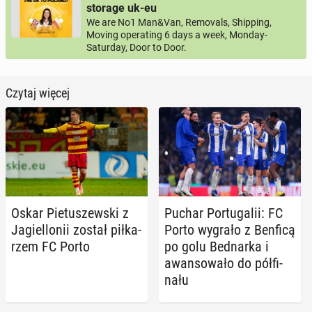
storage uk-eu
We are No1 Man&Van, Removals, Shipping,
Moving operating 6 days a week, Monday-
Saturday, Door to Door.
Czytaj więcej
Oskar Pie­tu­szew­ski z
Puchar Por­tu­ga­lii: FC
Ja­giel­lo­nii został pił­ka­
Porto wygrało z Benficą
rzem FC Porto
po golu Bed­nar­ka i
awan­so­wa­ło do pół­fi­
na­łu