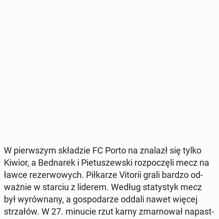
W pierw­szym skła­dzie FC Porto na znalazł się tylko
Kiwior, a Bed­na­rek i Pie­tu­szew­ski roz­po­czę­li mecz na
ławce re­zer­wo­wych. Pił­ka­rze Vitorii grali bardzo od­
waż­nie w starciu z liderem. Według sta­ty­styk mecz
był wy­rów­na­ny, a go­spo­da­rze oddali nawet więcej
strza­łów. W 27. minucie rzut karny zmar­no­wał na­past­