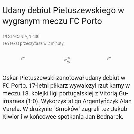
Udany debiut Pie­tu­szew­skie­go w
wy­gra­nym meczu FC Porto
19 STYCZNIA, 12:30
Ten tekst przeczytasz w 2 minuty
Oskar Pie­tu­szew­ski za­no­to­wał udany debiut w
FC Porto. 17-letni piłkarz wy­wal­czył rzut karny w
meczu 18. kolejki ligi por­tu­gal­skiej z Vitorią Gu­
ima­ra­es (1:0). Wy­ko­rzy­stał go Ar­gen­tyń­czyk Alan
Varela. W dru­ży­nie "Smoków" zagrali też Jakub
Kiwior i w koń­ców­ce spo­tka­nia Jan Bed­na­rek.