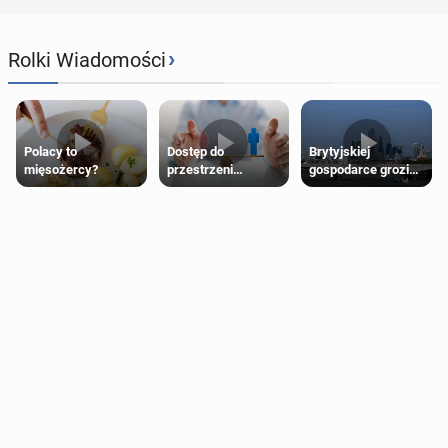
›
Rolki Wiadomości
Polacy to
Dostęp do
Brytyjskiej
mięsożercy?
przestrzeni
gospodarce grozi
przeznaczonych
recesja, jeśli
dla jednej płci ma
kryzys na Bliskim
opierać się
Wschodzie się
wyłącznie na płci
przedłuży
biologicznej