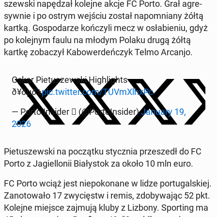
szew­ski na­pę­dzał kolejne akcje FC Porto. Grał agre­
syw­nie i po ostrym wejściu został na­po­mnia­ny żółtą
kartką. Go­spo­da­rze koń­czy­li mecz w osła­bie­niu, gdyż
po ko­lej­nym faulu na młodym Polaku drugą żółtą
kartkę zo­ba­czył Ka­bo­wer­deń­czyk Telmo Arcanjo.
Oskar Pie­tu­szew­ski Hi­gh­li­ghts
ð¥ðµð±
pic.twitter.com/TU­VmXl­hxPc
— Porto Insider  (@Por­to­In­si­der)
January 19,
2026
Pie­tu­szew­ski na po­cząt­ku stycz­nia prze­szedł do FC
Porto z Ja­giel­lo­nii Bia­ły­stok za około 10 mln euro.
FC Porto wciąż jest nie­po­ko­na­ne w lidze por­tu­gal­skiej.
Za­no­to­wa­ło 17 zwy­cięstw i remis, zdo­by­wa­jąc 52 pkt.
Kolejne miejsce zajmują kluby z Lizbony. Spor­ting ma