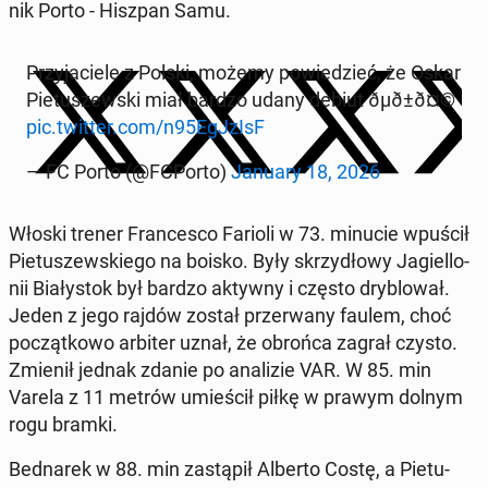
nik Porto - Hiszpan Samu.
Przy­ja­cie­le z Polski, możemy po­wie­dzieć, że Oskar
Pie­tu­szew­ski miał bardzo udany debiut ðµð±ð¤©
pic.twitter.com/n95EgJzIsF
— FC Porto (@FCPorto)
January 18, 2026
Włoski trener Fran­ce­sco Farioli w 73. minucie wpuścił
Pie­tu­szew­skie­go na boisko. Były skrzy­dło­wy Ja­giel­lo­
nii Bia­ły­stok był bardzo aktywny i często dry­blo­wał.
Jeden z jego rajdów został prze­rwa­ny faulem, choć
po­cząt­ko­wo arbiter uznał, że obrońca zagrał czysto.
Zmienił jednak zdanie po ana­li­zie VAR. W 85. min
Varela z 11 metrów umie­ścił piłkę w prawym dolnym
rogu bramki.
Bed­na­rek w 88. min za­stą­pił Alberto Costę, a Pie­tu­