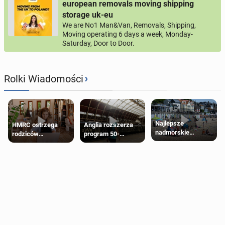
european removals moving shipping
storage uk-eu
We are No1 Man&Van, Removals, Shipping,
Moving operating 6 days a week, Monday-
Saturday, Door to Door.
›
Rolki Wiadomości
Najlepsze
HMRC ostrzega
Anglia rozszerza
nadmorskie
rodziców
program 50-
miasteczko blisko
pobierających Child
procentowych
Londynu
Benefit. Mogą być
zniżek kolejowych
zobowiązani do
na 18-latków
zwrotu zasiłku