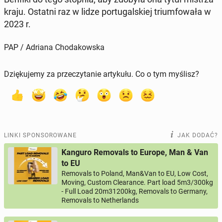
kraju. Ostatni raz w lidze por­tu­gal­skiej trium­fo­wa­ła w
2023 r.
PAP / Adriana Chodakowska
Dziękujemy za przeczytanie artykułu. Co o tym myślisz?
LINKI SPONSOROWANE
JAK DODAĆ?
Kanguro Removals to Europe, Man & Van
to EU
Removals to Poland, Man&Van to EU, Low Cost,
Moving, Custom Clearance. Part load 5m3/300kg
- Full Load 20m31200kg, Removals to Germany,
Removals to Netherlands