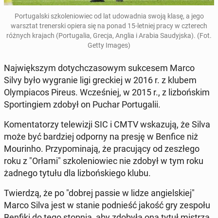
Por­tu­gal­ski szko­le­nio­wiec od lat udo­wad­nia swoją klasę, a jego
warsz­tat tre­ner­ski opiera się na ponad 15-letniej pracy w czte­rech
różnych krajach (Por­tu­ga­lia, Grecja, Anglia i Arabia Sau­dyj­ska).
(Fot.
Getty Images)
Naj­więk­szym do­tych­cza­so­wym suk­ce­sem Marco
Silvy było wy­gra­nie ligi grec­kiej w 2016 r. z klubem
Olym­pia­cos Pireus. Wcze­śniej, w 2015 r., z li­zboń­skim
Spor­tin­giem zdobył on Puchar Por­tu­ga­lii.
Ko­men­ta­to­rzy te­le­wi­zji SIC i CMTV wska­zu­ją, że Silva
może być bar­dziej odporny na presję w Benfice niż
Mo­urin­ho. Przy­po­mi­na­ją, że pra­cu­ją­cy od ze­szłe­go
roku z "Orłami" szko­le­nio­wiec nie zdobył w tym roku
żadnego tytułu dla li­zboń­skie­go klubu.
Twier­dzą, że po "dobrej passie w lidze an­giel­skiej"
Marco Silva jest w stanie pod­nieść jakość gry zespołu
Benfiki do tego stopnia, aby zdobyła ona tytuł mistrza