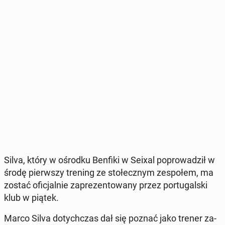
Silva, który w ośrodku Benfiki w Seixal po­pro­wa­dził w
środę pierw­szy trening ze sto­łecz­nym ze­spo­łem, ma
zostać ofi­cjal­nie za­pre­zen­to­wa­ny przez por­tu­gal­ski
klub w piątek.
Marco Silva do­tych­czas dał się poznać jako trener za­