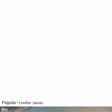
Pogoda
•
London
ZMIANA
Dziś