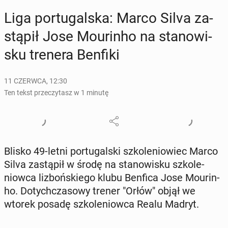
Liga por­tu­gal­ska: Marco Silva za­
stą­pił Jose Mo­urin­ho na sta­no­wi­
sku trenera Benfiki
11 CZERWCA, 12:30
Ten tekst przeczytasz w 1 minutę
Blisko 49-letni por­tu­gal­ski szko­le­nio­wiec Marco
Silva za­stą­pił w środę na sta­no­wi­sku szko­le­
niow­ca li­zboń­skie­go klubu Benfica Jose Mo­urin­
ho. Do­tych­cza­so­wy trener "Orłów" objął we
wtorek posadę szko­le­niow­ca Realu Madryt.