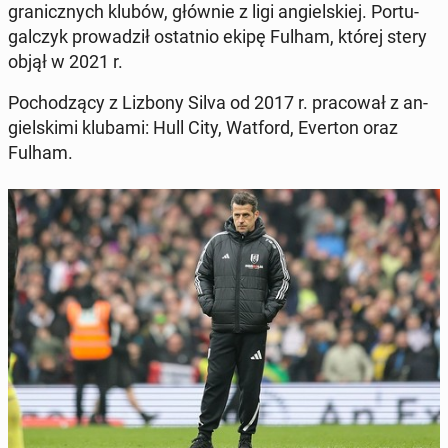
gra­nicz­nych klubów, głównie z ligi an­giel­skiej. Por­tu­
gal­czyk pro­wa­dził ostat­nio ekipę Fulham, której stery
objął w 2021 r.
Po­cho­dzą­cy z Lizbony Silva od 2017 r. pra­co­wał z an­
giel­ski­mi klubami: Hull City, Watford, Everton oraz
Fulham.