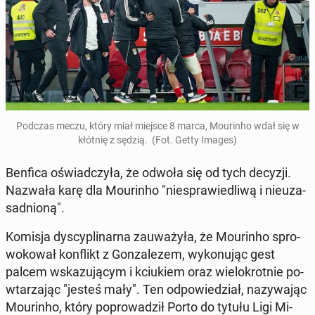
Podczas meczu, który miał miejsce 8 marca, Mo­urin­ho wdał się w
kłótnię z sędzią. (Fot. Getty Images)
Benfica oświad­czy­ła, że odwoła się od tych decyzji.
Nazwała karę dla Mo­urin­ho "nie­spra­wie­dli­wą i nie­uza­
sad­nio­ną".
Komisja dys­cy­pli­nar­na za­uwa­ży­ła, że Mo­urin­ho spro­
wo­ko­wał kon­flikt z Gon­za­le­zem, wy­ko­nu­jąc gest
palcem wska­zu­ją­cym i kciu­kiem oraz wie­lo­krot­nie po­
wta­rza­jąc "jesteś mały". Ten od­po­wie­dział, na­zy­wa­jąc
Mo­urin­ho, który po­pro­wa­dził Porto do tytułu Ligi Mi­