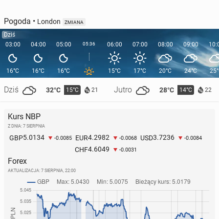
Pogoda
•
London
ZMIANA
Dziś
03:00
04:00
05:00
05:36
06:00
07:00
08:00
09:00
10:
16°C
16°C
16°C
15°C
17°C
20°C
24°C
25
Dziś
Jutro
32°C
28°C
15°C
14°C
21
22
Kurs NBP
Z DNIA: 7 SIERPNIA
5.0134
4.2982
3.7236
GBP
EUR
USD
-0.0085
-0.0068
-0.0084
4.6049
CHF
-0.0031
Forex
AKTUALIZACJA:
7 SIERPNIA, 22:00