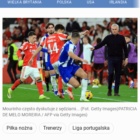
WIELKA BRYTANIA
POLSKA
USA
IRLANDIA
Mourinho często dyskutuje z sędziami... (Fot. Getty Images)PATRICIA
DE MELO MOREIRA / AFP via Getty Images)
Piłka nożna
Trenerzy
Liga portugalska