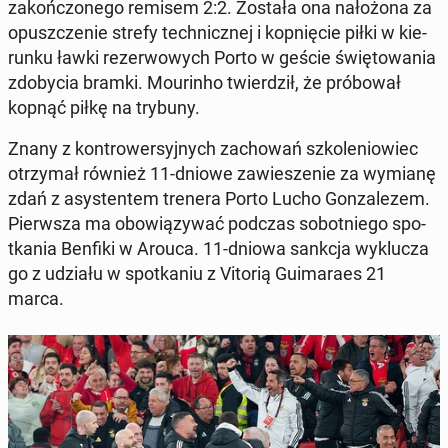
za­koń­czo­ne­go remisem 2:2. Została ona na­ło­żo­na za
opusz­cze­nie strefy tech­nicz­nej i kop­nię­cie piłki w kie­
run­ku ławki re­zer­wo­wych Porto w geście świę­to­wa­nia
zdo­by­cia bramki. Mo­urin­ho twier­dził, że pró­bo­wał
kopnąć piłkę na trybuny.
Znany z kon­tro­wer­syj­nych za­cho­wań szko­le­nio­wiec
otrzy­mał również 11-dniowe za­wie­sze­nie za wymianę
zdań z asy­sten­tem trenera Porto Lucho Gon­za­le­zem.
Pierw­sza ma obo­wią­zy­wać podczas so­bot­nie­go spo­
tka­nia Benfiki w Arouca. 11-dniowa sankcja wy­klu­cza
go z udziału w spo­tka­niu z Vitorią Gu­ima­ra­es 21
marca.