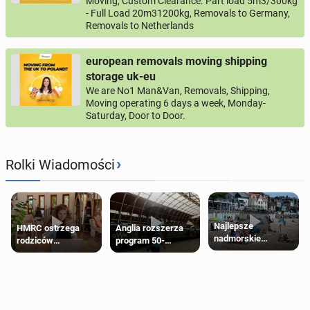
Moving, Custom Clearance. Part load 5m3/300kg
- Full Load 20m31200kg, Removals to Germany,
Removals to Netherlands
european removals moving shipping
storage uk-eu
We are No1 Man&Van, Removals, Shipping,
Moving operating 6 days a week, Monday-
Saturday, Door to Door.
›
Rolki Wiadomości
Najlepsze
HMRC ostrzega
Anglia rozszerza
nadmorskie
rodziców
program 50-
miasteczko blisko
pobierających Child
procentowych
Londynu
Benefit. Mogą być
zniżek kolejowych
zobowiązani do
na 18-latków
zwrotu zasiłku