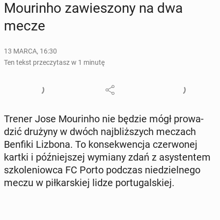
Mo­urin­ho za­wie­szo­ny na dwa
mecze
13 MARCA, 16:30
Ten tekst przeczytasz w 1 minutę
Trener Jose Mo­urin­ho nie będzie mógł pro­wa­
dzić drużyny w dwóch naj­bliż­szych meczach
Benfiki Lizbona. To kon­se­kwen­cja czer­wo­nej
kartki i póź­niej­szej wymiany zdań z asy­sten­tem
szko­le­niow­ca FC Porto podczas nie­dziel­ne­go
meczu w pił­kar­skiej lidze por­tu­gal­skiej.