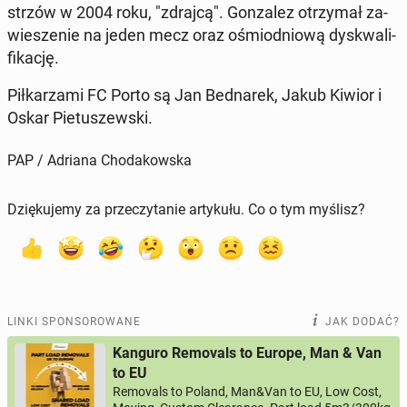
strzów w 2004 roku, "zdrajcą". Gon­za­lez otrzy­mał za­
wie­sze­nie na jeden mecz oraz ośmio­dnio­wą dys­kwa­li­
fi­ka­cję.
Pił­ka­rza­mi FC Porto są Jan Bed­na­rek, Jakub Kiwior i
Oskar Pie­tu­szew­ski.
PAP / Adriana Chodakowska
Dziękujemy za przeczytanie artykułu. Co o tym myślisz?
LINKI SPONSOROWANE
JAK DODAĆ?
Kanguro Removals to Europe, Man & Van
to EU
Removals to Poland, Man&Van to EU, Low Cost,