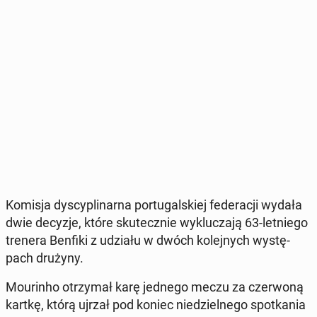
Komisja dys­cy­pli­nar­na por­tu­gal­skiej fe­de­ra­cji wydała
dwie decyzje, które sku­tecz­nie wy­klu­cza­ją 63-let­nie­go
trenera Benfiki z udziału w dwóch ko­lej­nych wy­stę­
pach drużyny.
Mo­urin­ho otrzy­mał karę jednego meczu za czer­wo­ną
kartkę, którą ujrzał pod koniec nie­dziel­ne­go spo­tka­nia