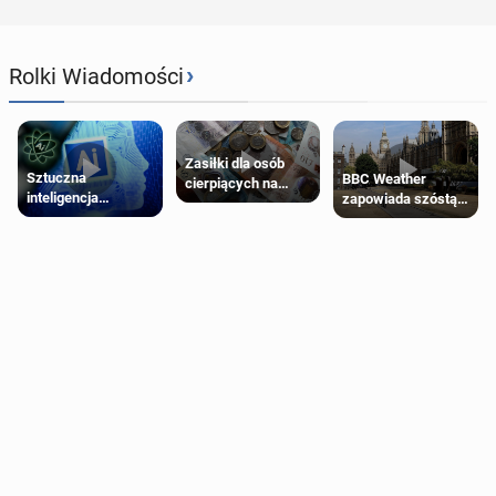
›
Rolki Wiadomości
Zasiłki dla osób
Sztuczna
BBC Weather
cierpiących na
inteligencja
zapowiada szóstą
schorzenia
próbowała oszukać
falę upałów w
psychiczne
człowieka
Londynie