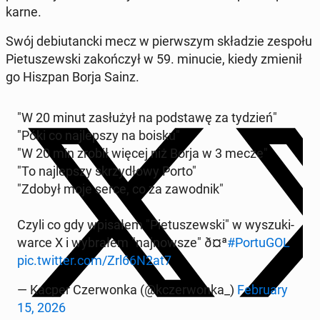
karne.
Swój de­biu­tanc­ki mecz w pierw­szym skła­dzie zespołu
Pie­tu­szew­ski za­koń­czył w 59. minucie, kiedy zmienił
go Hiszpan Borja Sainz.
"W 20 minut za­słu­żył na pod­sta­wę za tydzień"
"Póki co naj­lep­szy na boisku"
"W 20 min zrobił więcej niż Borja w 3 mecze"
"To naj­lep­szy skrzy­dło­wy Porto"
"Zdobył moje serce, co za za­wod­nik"
Czyli co gdy wpi­sa­łem "Pie­tu­szew­ski" w wy­szu­ki­
war­ce X i wy­bra­łem "naj­now­sze" ð¤ª
#Por­tu­GOL
pic.twitter.com/Zrl66N2at7
— Kacper Czer­won­ka (@kczer­won­ka_)
Fe­bru­ary
15, 2026