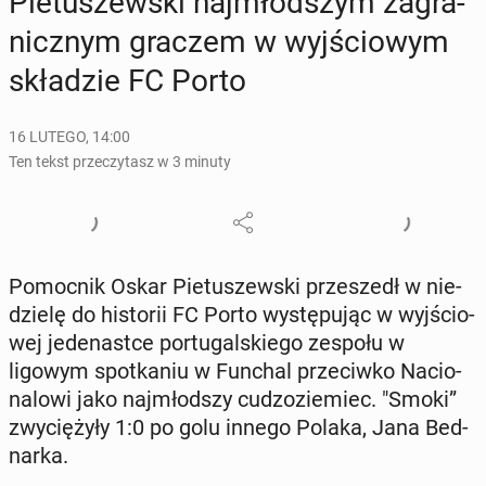
Pie­tu­szew­ski naj­młod­szym za­gra­
nicz­nym graczem w wyj­ścio­wym
skła­dzie FC Porto
16 LUTEGO, 14:00
Ten tekst przeczytasz w 3 minuty
Po­moc­nik Oskar Pie­tu­szew­ski prze­szedł w nie­
dzie­lę do hi­sto­rii FC Porto wy­stę­pu­jąc w wyj­ścio­
wej je­de­na­st­ce por­tu­gal­skie­go zespołu w
ligowym spo­tka­niu w Funchal prze­ciw­ko Na­cio­
na­lo­wi jako naj­młod­szy cu­dzo­zie­miec. "Smoki”
zwy­cię­ży­ły 1:0 po golu innego Polaka, Jana Bed­
nar­ka.