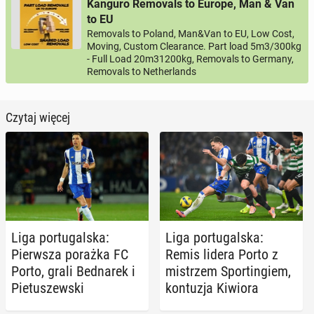
Kanguro Removals to Europe, Man & Van
to EU
Removals to Poland, Man&Van to EU, Low Cost,
Moving, Custom Clearance. Part load 5m3/300kg
- Full Load 20m31200kg, Removals to Germany,
Removals to Netherlands
Czytaj więcej
Liga por­tu­gal­ska:
Liga por­tu­gal­ska:
Pierw­sza porażka FC
Remis lidera Porto z
Porto, grali Bed­na­rek i
mi­strzem Spor­tin­giem,
Pie­tu­szew­ski
kon­tu­zja Kiwiora