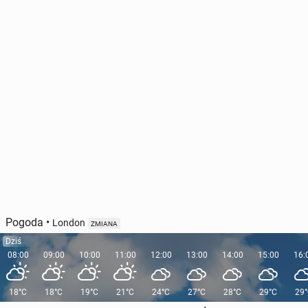
Pogoda
•
London
ZMIANA
Dziś
08:00
09:00
10:00
11:00
12:00
13:00
14:00
15:00
16:
18°C
18°C
19°C
21°C
24°C
27°C
28°C
29°C
29