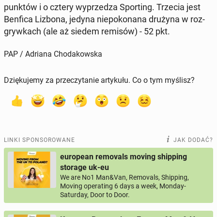
punktów i o cztery wy­prze­dza Spor­ting. Trzecia jest
Benfica Lizbona, jedyna nie­po­ko­na­na drużyna w roz­
gryw­kach (ale aż siedem remisów) - 52 pkt.
PAP / Adriana Chodakowska
Dziękujemy za przeczytanie artykułu. Co o tym myślisz?
LINKI SPONSOROWANE
JAK DODAĆ?
european removals moving shipping
storage uk-eu
We are No1 Man&Van, Removals, Shipping,
Moving operating 6 days a week, Monday-
Saturday, Door to Door.