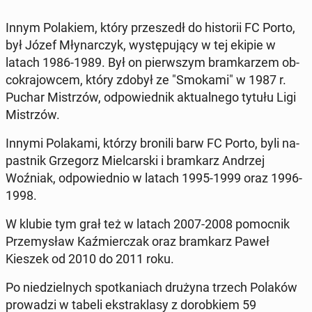
Innym Po­la­kiem, który prze­szedł do hi­sto­rii FC Porto,
był Józef Mły­nar­czyk, wy­stę­pu­ją­cy w tej ekipie w
latach 1986-1989. Był on pierw­szym bram­ka­rzem ob­
co­kra­jow­cem, który zdobył ze "Smokami" w 1987 r.
Puchar Mi­strzów, od­po­wied­nik ak­tu­al­ne­go tytułu Ligi
Mi­strzów.
Innymi Po­la­ka­mi, którzy bronili barw FC Porto, byli na­
past­nik Grze­gorz Miel­car­ski i bram­karz Andrzej
Woźniak, od­po­wied­nio w latach 1995-1999 oraz 1996-
1998.
W klubie tym grał też w latach 2007-2008 po­moc­nik
Prze­my­sław Kaź­mier­czak oraz bram­karz Paweł
Kieszek od 2010 do 2011 roku.
Po nie­dziel­nych spo­tka­niach drużyna trzech Polaków
pro­wa­dzi w tabeli eks­tra­kla­sy z do­rob­kiem 59