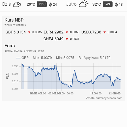
Dziś
Jutro
29°C
32°C
12°C
14°C
24
18
Kurs NBP
Z DNIA: 7 SIERPNIA
5.0134
4.2982
3.7236
GBP
EUR
USD
-0.0085
-0.0068
-0.0084
4.6049
CHF
-0.0031
Forex
AKTUALIZACJA:
7 SIERPNIA, 22:00
Źródło: currencybeacon.com