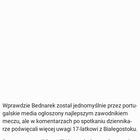
Wpraw­dzie Bed­na­rek został jed­no­myśl­nie przez por­tu­
gal­skie media ogło­szo­ny naj­lep­szym za­wod­ni­kiem
meczu, ale w ko­men­ta­rzach po spo­tka­niu dzien­ni­ka­
rze po­świę­ca­li więcej uwagi 17-latkowi z Bia­łe­go­sto­ku.