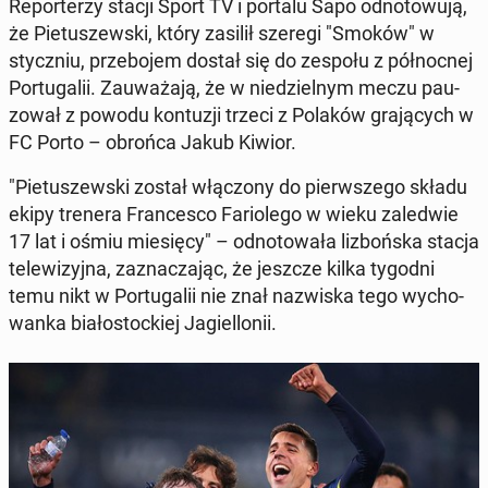
Re­por­te­rzy stacji Sport TV i portalu Sapo od­no­to­wu­ją,
że Pie­tu­szew­ski, który zasilił szeregi "Smoków" w
stycz­niu, prze­bo­jem dostał się do zespołu z pół­noc­nej
Por­tu­ga­lii. Za­uwa­ża­ją, że w nie­dziel­nym meczu pau­
zo­wał z powodu kon­tu­zji trzeci z Polaków gra­ją­cych w
FC Porto – obrońca Jakub Kiwior.
"Pie­tu­szew­ski został włą­czo­ny do pierw­sze­go składu
ekipy trenera Fran­ce­sco Fa­rio­le­go w wieku za­le­d­wie
17 lat i ośmiu mie­się­cy" – od­no­to­wa­ła li­zboń­ska stacja
te­le­wi­zyj­na, za­zna­cza­jąc, że jeszcze kilka tygodni
temu nikt w Por­tu­ga­lii nie znał na­zwi­ska tego wy­cho­
wan­ka bia­ło­stoc­kiej Ja­giel­lo­nii.