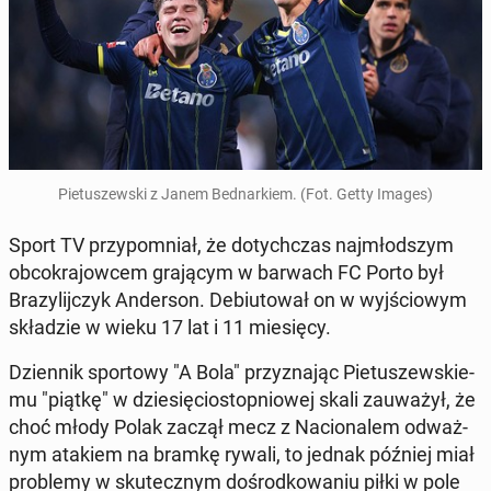
Pie­tu­szew­ski z Janem Bed­nar­kiem. (Fot. Getty Images)
Sport TV przy­po­mniał, że do­tych­czas naj­młod­szym
ob­co­kra­jow­cem gra­ją­cym w barwach FC Porto był
Bra­zy­lij­czyk An­der­son. De­biu­to­wał on w wyj­ścio­wym
skła­dzie w wieku 17 lat i 11 mie­się­cy.
Dzien­nik spor­to­wy "A Bola" przy­zna­jąc Pie­tu­szew­skie­
mu "piątkę" w dzie­się­cio­stop­nio­wej skali za­uwa­żył, że
choć młody Polak zaczął mecz z Na­cio­na­lem od­waż­
nym atakiem na bramkę rywali, to jednak później miał
pro­ble­my w sku­tecz­nym do­środ­ko­wa­niu piłki w pole