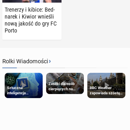
Tre­ne­rzy i kibice: Bed­
na­rek i Kiwior wnieśli
nową jakość do gry FC
Porto
›
Rolki Wiadomości
Zasiłki dla osób
Sztuczna
BBC Weather
cierpiących na
inteligencja
zapowiada szóstą
schorzenia
próbowała oszukać
falę upałów w
psychiczne
człowieka
Londynie