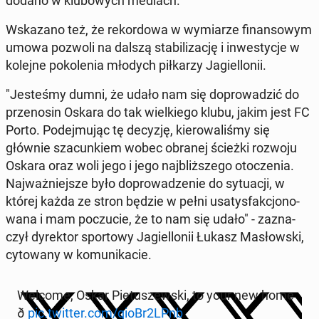
dodano w klu­bo­wych mediach.
Wska­za­no też, że re­kor­do­wa w wy­mia­rze fi­nan­so­wym
umowa pozwoli na dalszą sta­bi­li­za­cję i in­we­sty­cje w
kolejne po­ko­le­nia młodych pił­ka­rzy Ja­giel­lo­nii.
"Je­ste­śmy dumni, że udało nam się do­pro­wa­dzić do
prze­no­sin Oskara do tak wiel­kie­go klubu, jakim jest FC
Porto. Po­dej­mu­jąc tę decyzję, kie­ro­wa­li­śmy się
głównie sza­cun­kiem wobec obranej ścieżki rozwoju
Oskara oraz woli jego i jego naj­bliż­sze­go oto­cze­nia.
Naj­waż­niej­sze było do­pro­wa­dze­nie do sy­tu­acji, w
której każda ze stron będzie w pełni usa­tys­fak­cjo­no­
wa­na i mam po­czu­cie, że to nam się udało" - za­zna­
czył dy­rek­tor spor­to­wy Ja­giel­lo­nii Łukasz Ma­słow­ski,
cy­to­wa­ny w ko­mu­ni­ka­cie.
Welcome, Oskar Pie­tu­szew­ski, to your new home
ð
pic.twitter.com/qioBr2LPnb