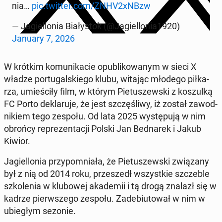
nia…
pic.twitter.com/ZNHV2xNBzw
— Ja­giel­lo­nia Bia­ły­stok (@Ja­giel­lo­nia1920)
January 7, 2026
W krótkim ko­mu­ni­ka­cie opu­bli­ko­wa­nym w sieci X
władze por­tu­gal­skie­go klubu, witając młodego pił­ka­
rza, umie­ści­ły film, w którym Pie­tu­szew­ski z ko­szul­ką
FC Porto de­kla­ru­je, że jest szczę­śli­wy, iż został za­wod­
ni­kiem tego zespołu. Od lata 2025 wy­stę­pu­ją w nim
obrońcy re­pre­zen­ta­cji Polski Jan Bed­na­rek i Jakub
Kiwior.
Ja­giel­lo­nia przy­po­mnia­ła, że Pie­tu­szew­ski zwią­za­ny
był z nią od 2014 roku, prze­szedł wszyst­kie szcze­ble
szko­le­nia w klu­bo­wej aka­de­mii i tą drogą znalazł się w
kadrze pierw­sze­go zespołu. Za­de­biu­to­wał w nim w
ubie­głym sezonie.