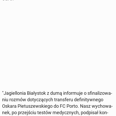
"Ja­giel­lo­nia Bia­ły­stok z dumą in­for­mu­je o sfi­na­li­zo­wa­
niu rozmów do­ty­czą­cych trans­fe­ru de­fi­ni­tyw­ne­go
Oskara Pie­tu­szew­skie­go do FC Porto. Nasz wy­cho­wa­
nek, po przej­ściu testów me­dycz­nych, pod­pi­sał kon­