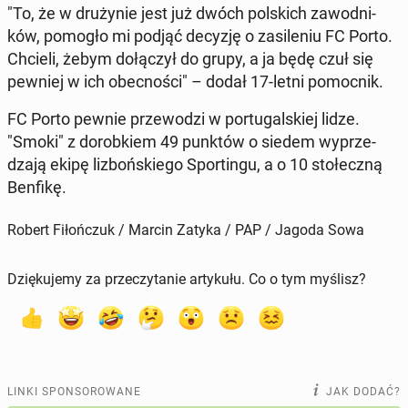
"To, że w dru­ży­nie jest już dwóch pol­skich za­wod­ni­
ków, pomogło mi podjąć decyzję o za­si­le­niu FC Porto.
Chcieli, żebym do­łą­czył do grupy, a ja będę czuł się
pewniej w ich obec­no­ści" – dodał 17-letni po­moc­nik.
FC Porto pewnie prze­wo­dzi w por­tu­gal­skiej lidze.
"Smoki" z do­rob­kiem 49 punktów o siedem wy­prze­
dza­ją ekipę li­zboń­skie­go Spor­tin­gu, a o 10 sto­łecz­ną
Benfikę.
Robert Fiłończuk / Marcin Zatyka / PAP / Jagoda Sowa
Dziękujemy za przeczytanie artykułu. Co o tym myślisz?
LINKI SPONSOROWANE
JAK DODAĆ?