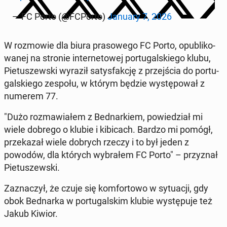
— FC Porto (@FCPorto)
January 7, 2026
W roz­mo­wie dla biura pra­so­we­go FC Porto, opu­bli­ko­
wa­nej na stronie in­ter­ne­to­wej por­tu­gal­skie­go klubu,
Pie­tu­szew­ski wyraził sa­tys­fak­cję z przej­ścia do por­tu­
gal­skie­go zespołu, w którym będzie wy­stę­po­wał z
numerem 77.
"Dużo roz­ma­wia­łem z Bed­nar­kiem, po­wie­dział mi
wiele dobrego o klubie i ki­bi­cach. Bardzo mi pomógł,
prze­ka­zał wiele dobrych rzeczy i to był jeden z
powodów, dla których wy­bra­łem FC Porto" – przy­znał
Pie­tu­szew­ski.
Za­zna­czył, że czuje się kom­for­to­wo w sy­tu­acji, gdy
obok Bed­nar­ka w por­tu­gal­skim klubie wy­stę­pu­je też
Jakub Kiwior.