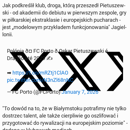
Jak pod­kre­ślił klub, droga, którą prze­szedł Pie­tu­szew­
ski - od aka­de­mii do debiutu w pierw­szym zespole, gry
w pił­kar­skiej eks­tra­kla­sie i eu­ro­pej­skich pu­cha­rach -
jest „mo­de­lo­wym przy­kła­dem funk­cjo­no­wa­nia" Ja­giel­
lo­nii.
Polónia ð¤ FC Porto ð Oskar Pie­tu­szew­ski é
Dragão até 2029 ✍️
➡
https://t.co/mRZtj1ClAO
pic.twitter.com/N3nZl68nNC
— FC Porto (@FCPorto)
January 7, 2026
"To dowód na to, że w Bia­łym­sto­ku po­tra­fi­my nie tylko
do­strzec talent, ale także cier­pli­wie go oszli­fo­wać i
przy­go­to­wać do ry­wa­li­za­cji na eu­ro­pej­skim po­zio­mie" -