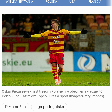
WIELKA BRYTANIA
POLSKA
USA
IRLANDIA
Oskar Pietuszewski jest trzecim Polakiem w obecnym składzie FC
Porto. (Fot. Kazimierz Koper/Eurasia Sport Images/Getty Images)
Piłka nożna
Liga portugalska