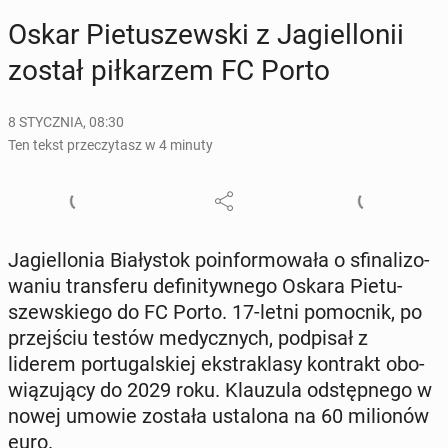
Oskar Pie­tu­szew­ski z Ja­giel­lo­nii
został pił­ka­rzem FC Porto
8 STYCZNIA, 08:30
Ten tekst przeczytasz w 4 minuty
Ja­giel­lo­nia Bia­ły­stok po­in­for­mo­wa­ła o sfi­na­li­zo­
wa­niu trans­fe­ru de­fi­ni­tyw­ne­go Oskara Pie­tu­
szew­skie­go do FC Porto. 17-letni po­moc­nik, po
przej­ściu testów me­dycz­nych, pod­pi­sał z
liderem por­tu­gal­skiej eks­tra­kla­sy kon­trakt obo­
wią­zu­ją­cy do 2029 roku. Klau­zu­la od­stęp­ne­go w
nowej umowie została usta­lo­na na 60 mi­lio­nów
euro.