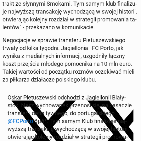
trakt ze słyn­ny­mi Smokami. Tym samym klub fi­na­li­zu­
je naj­wyż­szą trans­ak­cję wy­cho­dzą­cą w swojej hi­sto­rii,
otwie­ra­jąc kolejny roz­dział w stra­te­gii pro­mo­wa­nia ta­
len­tów" - prze­ka­za­no w ko­mu­ni­ka­cie.
Ne­go­cja­cje w sprawie trans­fe­ru Pie­tu­szew­skie­go
trwały od kilka tygodni. Ja­giel­lo­nia i FC Porto, jak
wynika z me­dial­nych in­for­ma­cji, uzgod­ni­ły łączny
koszt przej­ścia młodego po­moc­ni­ka na 10 mln euro.
Takiej war­to­ści od po­cząt­ku rozmów ocze­ki­wać mieli
za pił­ka­rza dzia­ła­cze pol­skie­go klubu.
Oskar Pie­tu­szew­ski od­cho­dzi z Ja­giel­lo­nii Bia­ły­
stok. Nasz wy­cho­wa­nek prze­no­si się, na za­sa­dzie
trans­fe­ru de­fi­ni­tyw­ne­go, do por­tu­gal­skie­go
@FCPorto
ðµð¹. Tym samym Klub fi­na­li­zu­je naj­
wyż­szą trans­ak­cję wy­cho­dzą­cą w swojej hi­sto­rii,
otwie­ra­jąc kolejny roz­dział w stra­te­gii pro­mo­wa­