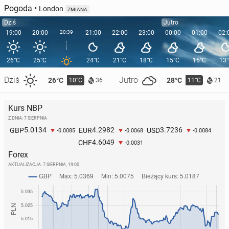
Pogoda
•
London
ZMIANA
Dziś
Jutro
19:00
20:00
20:39
21:00
22:00
23:00
00:00
01:00
02:
26°C
25°C
24°C
21°C
18°C
15°C
15°C
13
Dziś
Jutro
26°C
28°C
10°C
11°C
36
21
Kurs NBP
Z DNIA: 7 SIERPNIA
5.0134
4.2982
3.7236
GBP
EUR
USD
-0.0085
-0.0068
-0.0084
4.6049
CHF
-0.0031
Forex
AKTUALIZACJA:
7 SIERPNIA, 19:00