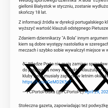
Według spor­to­we­go dzien­ni­ka "A Bola" trzy­let
giel­lo­nii Bia­ły­stok w stycz­niu, zo­sta­nie wy­dłu
skończy 18 lat.
Z in­for­ma­cji źródła w dy­rek­cji por­tu­gal­ski
wyż­szyć wartość klau­zu­li od­stęp­ne­go Pie­tu­
Zdaniem dzien­ni­ka­rzy "A Bola" innym ar­gu­men
kiem są dobre występy na­sto­lat­ka w sze­re­gac
meczach i szybko sobie wy­wal­czył miejsce w wy
ð¨ Władze Porto nie mają zamiaru sprze­da­w
do pod­pi­sa­nia nowy kon­trakt z klau­zu­lą w ok
kluby będą musiały za­pła­cić w letnim okienku 
https://t.co/sGeMD2K5cT
— FCPor­to­Pol­ska (@FCPor­toPL)
April 29, 20
Sto­łecz­na gazeta, za­po­wia­da­jąc też pod­wyż­kę 