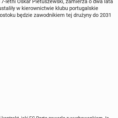
-letni Oskar Pie­tu­szew­ski, za­mie­rza o dwa lata
a­li­ły w kie­row­nic­twie klubu por­tu­gal­skie
­go­sto­ku będzie za­wod­ni­kiem tej drużyny do 2031