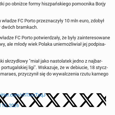
t­ki po obniżce formy hisz­pań­skie­go po­moc­ni­ka Borjy
­ku władze FC Porto prze­zna­czy­ły 10 mln euro, zdobył
rzy dwóch bram­kach.
ładze FC Porto po­twier­dza­ły, że były za­in­te­re­so­wa­ne
wy, ale młody wiek Polaka unie­moż­li­wiał jej pod­pi­sa­
i skrzy­dło­wy "miał jako na­sto­la­tek jedno z naj­bar­
or­tu­gal­skiej ligi". Wska­zu­je, że w de­biu­cie, 18 stycz­
a­ra­es, przy­czy­nił się do wy­wal­cze­nia rzutu karnego
witter.com/chTxc­c­To­qJ
l 13, 2026