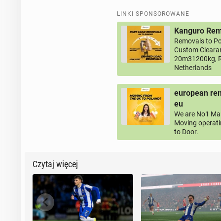
LINKI SPONSOROWANE
Kanguro Remo
Removals to Po
Custom Clearan
20m31200kg, R
Netherlands
european rem
eu
We are No1 Man
Moving operati
to Door.
Czytaj więcej