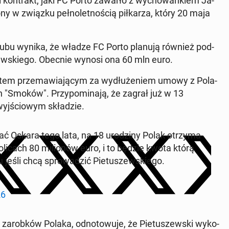
­ni kon­trakt, jaki FC Porto zawarło z wy­cho­wan­kiem Ja­
­żo­ny w związku peł­no­let­no­ścią pił­ka­rza, który 20 maja
e­go klubu wynika, że władze FC Porto planują również pod­
szew­skie­go. Obecnie wynosi ona 60 mln euro.
­tem prze­ma­wia­ją­cym za wy­dłu­że­niem umowy z Po­la­
h "Smoków". Przy­po­mi­na­ją, że zagrał już w 13
j­ścio­wym skła­dzie.
ać Oskara tego lata, na 18 uro­dzi­ny Polak otrzyma
o­li­cach 80 mi­lio­nów euro, i to będzie kwota którą
jeśli chcą spro­wa­dzić Pie­tu­szew­skie­go.
26
za­rob­ków Polaka, od­no­to­wu­je, że Pie­tu­szew­ski wy­ko­