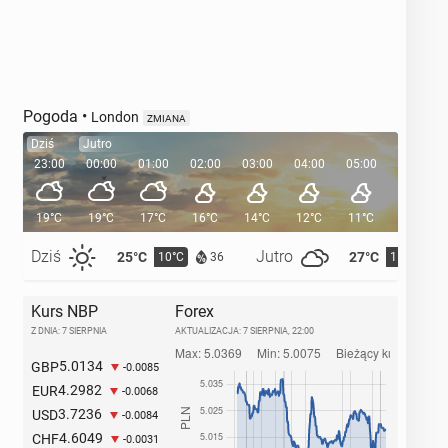
Pogoda
•
London
ZMIANA
Dziś
Jutro
23:00
00:00
01:00
02:00
03:00
04:00
05:00
05:35
19°C
19°C
17°C
16°C
14°C
12°C
11°C
Dziś
Jutro
25°C
27°C
10°C
11°C
36
Kurs NBP
Forex
Z DNIA: 7 SIERPNIA
AKTUALIZACJA:
7 SIERPNIA, 22:00
5.0134
GBP
-0.0085
4.2982
EUR
-0.0068
3.7236
USD
-0.0084
4.6049
CHF
-0.0031