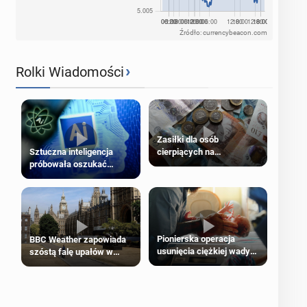
Źródło: currencybeacon.com
›
Rolki Wiadomości
Zasiłki dla osób
cierpiących na
Sztuczna inteligencja
schorzenia psychiczne
próbowała oszukać
człowieka
Pionierska operacja
BBC Weather zapowiada
usunięcia ciężkiej wady
szóstą falę upałów w
wrodzonej płodu w łonie
Londynie
matki