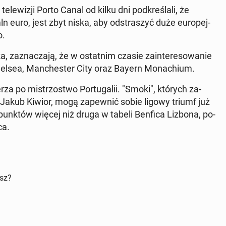
e­le­wi­zji Porto Canal od kilku dni pod­kre­śla­li, że
mln euro, jest zbyt niska, aby od­stra­szyć duże eu­ro­pej­
o.
 za­zna­cza­ją, że w ostat­nim czasie za­in­te­re­so­wa­nie
 Chelsea, Man­che­ster City oraz Bayern Mo­na­chium.
 po mi­strzo­stwo Por­tu­ga­lii. "Smoki", których za­
 Jakub Kiwior, mogą za­pew­nić sobie ligowy triumf już
unktów więcej niż druga w tabeli Benfica Lizbona, po­
ca.
isz?