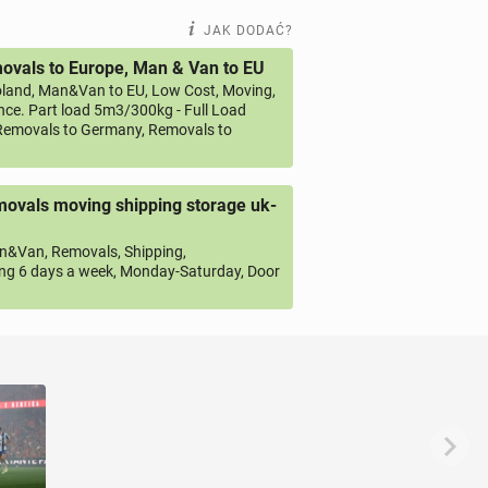
JAK DODAĆ?
vals to Europe, Man & Van to EU
land, Man&Van to EU, Low Cost, Moving,
ce. Part load 5m3/300kg - Full Load
emovals to Germany, Removals to
ovals moving shipping storage uk-
&Van, Removals, Shipping,
ng 6 days a week, Monday-Saturday, Door