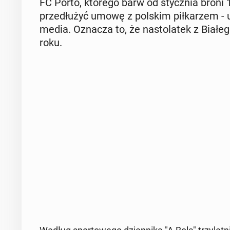
FC Porto, którego barw od stycz­nia broni 17
prze­dłu­żyć umowę z polskim pił­ka­rzem - ust
media. Oznacza to, że na­sto­la­tek z Bia­łe
roku.