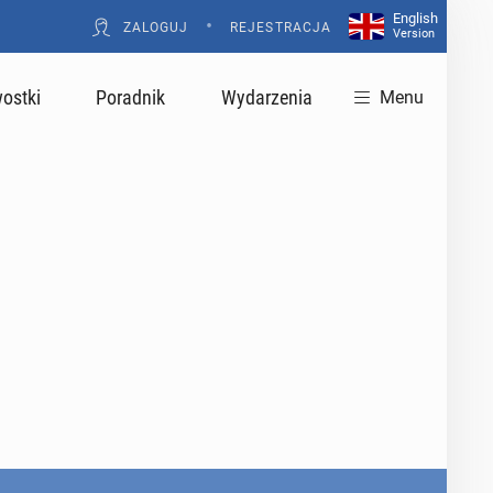
English
•
ZALOGUJ
REJESTRACJA
Version
ostki
Poradnik
Wydarzenia
Menu