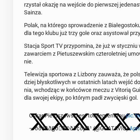
rzy­stał okazję na wejście do pierw­szej je­de­nas
Sainza.
Polak, na którego spro­wa­dze­nie z Bia­łe­go­sto
dla tego klubu już trzy gole oraz asy­sto­wał p
Stacja Sport TV przy­po­mi­na, że już w stycz­niu w
za­war­ciem z Pie­tu­szew­skim czte­ro­let­niej umo
nie.
Te­le­wi­zja spor­to­wa z Lizbony zauważa, że polsk
dziej bły­sko­tli­wych w ostat­nich latach wejść do p
nia, wcho­dząc w koń­ców­ce meczu z Vitorią Gu­im
dla swojej ekipy, po którym padł zwy­cię­ski gol.
Oskar Pie­tu­szew­ski est to­ta­le­ment fou
pic.t
— ðð¢ðð§ð́ð©ðð¢ðµð¹ (@GO­ATA­VIO)
Apri