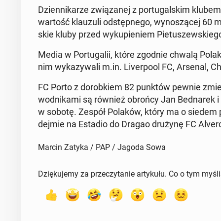
Dzien­ni­ka­rze zwią­za­nej z por­tu­gal­skim klubem t
wartość klau­zu­li od­stęp­ne­go, wy­no­szą­cej 60 
skie kluby przed wy­ku­pie­niem Pie­tu­szew­skie­g
Media w Por­tu­ga­lii, które zgodnie chwalą Polaka,
nim wy­ka­zy­wa­li m.in. Li­ver­po­ol FC, Arsenal,
FC Porto z do­rob­kiem 82 punktów pewnie zmierza
wod­ni­ka­mi są również obrońcy Jan Bed­na­rek i
w sobotę. Zespół Polaków, który ma o siedem p
dej­mie na Estadio do Dragao drużynę FC Alver
Marcin Zatyka / PAP / Jagoda Sowa
Dziękujemy za przeczytanie artykułu. Co o tym myśl