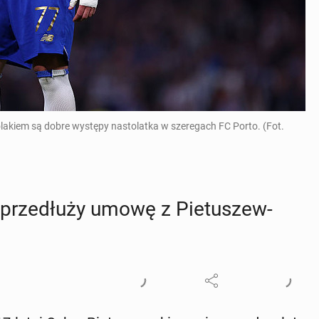
iem są dobre występy nastolatka w szeregach FC Porto. (Fot.
 prze­dłu­ży umowę z Pie­tu­szew­