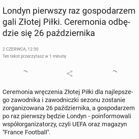
Londyn pierw­szy raz go­spo­da­rzem
gali Złotej Piłki. Ce­re­mo­nia od­bę­
dzie się 26 paź­dzier­ni­ka
2 CZERWCA, 12:30
Ten tekst przeczytasz w 1 minutę
Ce­re­mo­nia wrę­cze­nia Złotej Piłki dla naj­lep­sze­
go za­wod­ni­ka i za­wod­nicz­ki sezonu zo­sta­nie
zor­ga­ni­zo­wa­na 26 paź­dzier­ni­ka, a go­spo­da­rzem
po raz pierw­szy będzie Londyn - po­in­for­mo­wa­li
współ­or­ga­ni­za­to­rzy, czyli UEFA oraz magazyn
"France Fo­ot­ball".