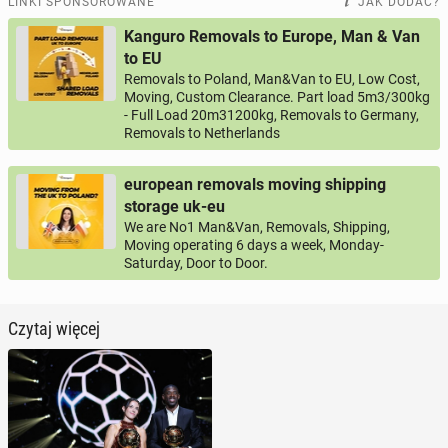
LINKI SPONSOROWANE
JAK DODAĆ?
Kanguro Removals to Europe, Man & Van
to EU
Removals to Poland, Man&Van to EU, Low Cost,
Moving, Custom Clearance. Part load 5m3/300kg
- Full Load 20m31200kg, Removals to Germany,
Removals to Netherlands
european removals moving shipping
storage uk-eu
We are No1 Man&Van, Removals, Shipping,
Moving operating 6 days a week, Monday-
Saturday, Door to Door.
Czytaj więcej