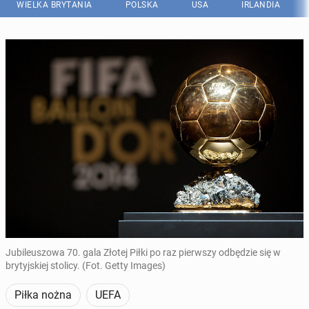
WIELKA BRYTANIA
POLSKA
USA
IRLANDIA
Jubileuszowa 70. gala Złotej Piłki po raz pierwszy odbędzie się w
brytyjskiej stolicy. (Fot. Getty Images)
Piłka nożna
UEFA