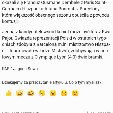
okazali się Francuz Ousmane Dembele z Paris Saint-
Germain i Hisz­pan­ka Aitana Bonmati z Bar­ce­lo­ny,
która więk­szość obec­ne­go sezonu opu­ści­ła z powodu
kon­tu­zji.
Jedną z kan­dy­da­tek wśród kobiet może być teraz Ewa
Pajor. Gwiazda re­pre­zen­ta­cji Polski w ostat­nich ty­go­
dniach zdobyła z Bar­ce­lo­ną m.in. mi­strzo­stwo Hisz­pa­
nii i trium­fo­wa­ła w Lidze Mi­strzyń, zdo­by­wa­jąc w fi­na­
ło­wym meczu z Olym­pi­que Lyon (4:0) dwie bramki.
PAP / Jagoda Sowa
Dziękujemy za przeczytanie artykułu. Co o tym myślisz?