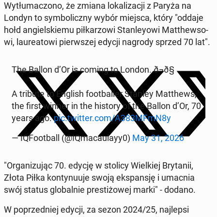
Wy­tłu­ma­czo­no, że zmiana lo­ka­li­za­cji z Paryża na
Londyn to sym­bo­licz­ny wybór miejsca, który "oddaje
hołd an­giel­skie­mu pił­ka­rzo­wi Stan­ley­owi Mat­thew­so­
wi, lau­re­ato­wi pierw­szej edycji nagrody sprzed 70 lat".
The Ballon d’Or is coming to London. ð¬ð§
A tribute to English fo­ot­bal­ler Stanley Mat­thews,
the first winner in the history of the Ballon d’Or, 70
years ago.
pic.twitter.com/A383MFmN8y
— IQFo­ot­ball (@IQma­cau­layy0)
May 31, 2026
"Or­ga­ni­zu­jąc 70. edycję w stolicy Wiel­kiej Bry­ta­nii,
Złota Piłka kon­ty­nu­uje swoją eks­pan­sję i umacnia
swój status glo­bal­nie pre­sti­żo­wej marki" - dodano.
W po­przed­niej edycji, za sezon 2024/25, naj­lep­si