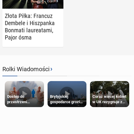
Złota Piłka: Francuz
Dembele i Hisz­pan­ka
Bonmati lau­re­ata­mi,
Pajor ósma
›
Rolki Wiadomości
Dostęp do
Brytyjskiej
Coraz więcej kobiet
przestrzeni
gospodarce grozi
w UK rezygnuje z
przeznaczonych
recesja, jeśli
roli druhny na
dla jednej płci ma
kryzys na Bliskim
ślubie
opierać się
Wschodzie się
wyłącznie na płci
przedłuży
biologicznej