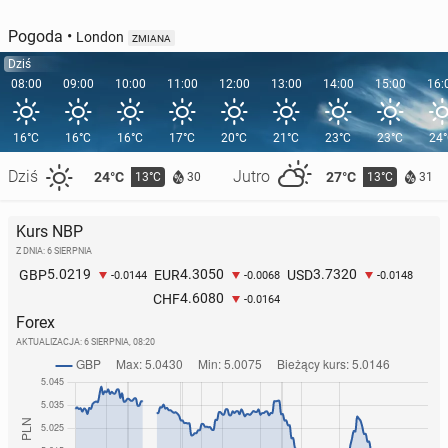
Pogoda
•
London
ZMIANA
Dziś
08:00
09:00
10:00
11:00
12:00
13:00
14:00
15:00
16:
16°C
16°C
16°C
17°C
20°C
21°C
23°C
23°C
24
Dziś
Jutro
24°C
27°C
13°C
13°C
30
31
Kurs NBP
Z DNIA: 6 SIERPNIA
5.0219
4.3050
3.7320
GBP
EUR
USD
-0.0144
-0.0068
-0.0148
4.6080
CHF
-0.0164
Forex
AKTUALIZACJA:
6 SIERPNIA, 08:20