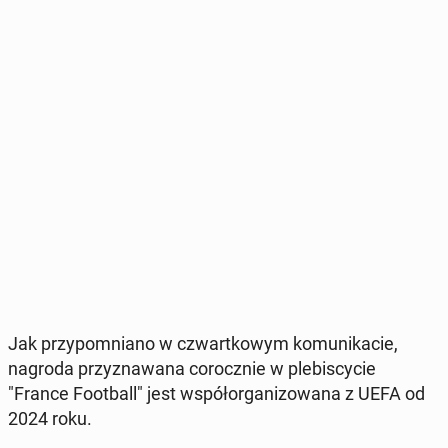
Jak przy­po­mnia­no w czwart­ko­wym ko­mu­ni­ka­cie,
nagroda przy­zna­wa­na co­rocz­nie w ple­bi­scy­cie
"France Fo­ot­ball" jest współ­or­ga­ni­zo­wa­na z UEFA od
2024 roku.