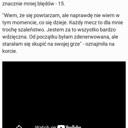
znacz­nie mniej błędów - 15.
"Wiem, że się po­wta­rzam, ale na­praw­dę nie wiem w
tym mo­men­cie, co się dzieje. Każdy mecz to dla mnie
trochę sza­leń­stwo. Jestem za to wszyst­ko bardzo
wdzięcz­na. Od po­cząt­ku byłam zde­ner­wo­wa­na, ale
sta­ra­łam się skupić na swojej grze" - oznaj­mi­ła na
korcie.