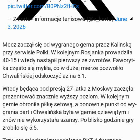
pic.twitter.com/B0PNz2fHEs
— Z kortu - in­for­ma­cje te­ni­so­we (@z_kortu)
June
3, 2026
Mecz zaczął się od wy­gra­ne­go gema przez Ka­lin­ską
przy ser­wi­sie Polki. W ko­lej­nym Ro­sjan­ka pro­wa­dzi­ła
40-15 i wtedy na­stą­pił pierw­szy ze zwrotów. Fa­wo­ryt­
ka często się myliła, co w dużej mierze po­zwo­li­ło
Chwa­liń­skiej od­sko­czyć aż na 5:1.
Wtedy będąca pod presją 27-latka z Moskwy zaczęła
pre­zen­to­wać znacz­nie wyższy poziom. W ko­lej­nym
gemie obro­ni­ła piłkę setową, a po­now­nie punkt od wy­
gra­nia partii Chwa­liń­ska była w gemie dzie­wią­tym i
znów nie wy­ko­rzy­sta­ła szansy. Po blisko go­dzi­nie gry
zrobiło się 5:5.