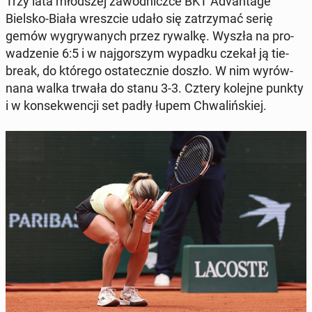
Trzy lata młod­szej za­wod­nicz­ce BKT Ad­van­ta­ge
Bielsko-Biała wresz­cie udało się za­trzy­mać serię
gemów wy­gry­wa­nych przez rywalkę. Wyszła na pro­
wa­dze­nie 6:5 i w naj­gor­szym wypadku czekał ją tie-
break, do którego osta­tecz­nie doszło. W nim wy­rów­
na­na walka trwała do stanu 3-3. Cztery kolejne punkty
i w kon­se­kwen­cji set padły łupem Chwa­liń­skiej.