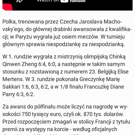
Polka, tre­no­wa­na przez Czecha Ja­ro­sla­va Ma­cho­
vsky’ego, do głównej dra­bin­ki awan­so­wa­ła z kwa­li­fi­ka­
cji; w Paryżu wygrała już osiem meczów. W tur­nie­ju
głównym sprawia nie­spo­dzian­kę za nie­spo­dzian­ką.
W 1. rundzie wygrała z mi­strzy­nią olim­pij­ską Chinką
Qinwen Zheng 6:4, 6:0, a na­stęp­nie w takim samym
sto­sun­ku z roz­sta­wio­ną z numerem 23. Bel­gij­ką Elise
Mertens. W 3. rundzie po­ko­na­ła Gre­czyn­kę Marię
Sakkari 1:6, 6:3, 6:2, a w 1/8 finału Fran­cuz­kę Diane
Parry 6:3, 6:2.
Za awans do pół­fi­na­łu może liczyć na nagrodę w wy­
so­ko­ści 750 tysięcy euro, czyli ok. 870 tys. dolarów.
Przed roz­po­czę­ciem zmagań w stolicy Francji z tytułu
premii za występy na korcie - według ofi­cjal­nych