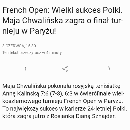
French Open: Wielki sukces Polki.
Maja Chwa­liń­ska zagra o finał tur­
nie­ju w Paryżu!
3 CZERWCA, 15:30
Ten tekst przeczytasz w 4 minuty
Maja Chwa­liń­ska po­ko­na­ła ro­syj­ską te­ni­sist­kę
Annę Ka­lin­ską 7:6 (7-3), 6:3 w ćwierć­fi­na­le wiel­
kosz­le­mo­we­go tur­nie­ju French Open w Paryżu.
To naj­więk­szy sukces w ka­rie­rze 24-letniej Polki,
która zagra jutro z Ro­sjan­ką Dianą Sznaj­der.