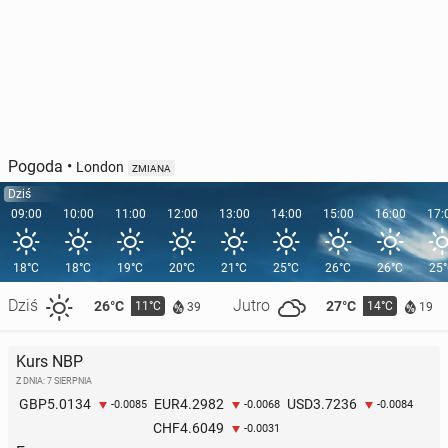
Pogoda
•
London
ZMIANA
Dziś
09:00
10:00
11:00
12:00
13:00
14:00
15:00
16:00
17:
18°C
18°C
19°C
20°C
21°C
25°C
26°C
26°C
25
Dziś
Jutro
26°C
27°C
11°C
14°C
39
19
Kurs NBP
Z DNIA: 7 SIERPNIA
5.0134
4.2982
3.7236
GBP
EUR
USD
-0.0085
-0.0068
-0.0084
4.6049
CHF
-0.0031