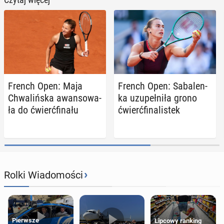
French Open: Maja
French Open: Sa­ba­len­
Chwa­liń­ska awan­so­wa­
ka uzu­peł­ni­ła grono
ła do ćwierć­fi­na­łu
ćwierć­fi­na­li­stek
›
Rolki Wiadomości
Pierwsze
Lipcowy ranking