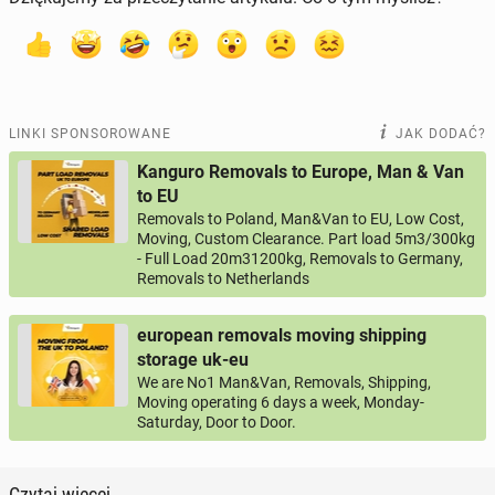
LINKI SPONSOROWANE
JAK DODAĆ?
Kanguro Removals to Europe, Man & Van
to EU
Removals to Poland, Man&Van to EU, Low Cost,
Moving, Custom Clearance. Part load 5m3/300kg
- Full Load 20m31200kg, Removals to Germany,
Removals to Netherlands
european removals moving shipping
storage uk-eu
We are No1 Man&Van, Removals, Shipping,
Moving operating 6 days a week, Monday-
Saturday, Door to Door.
Czytaj więcej