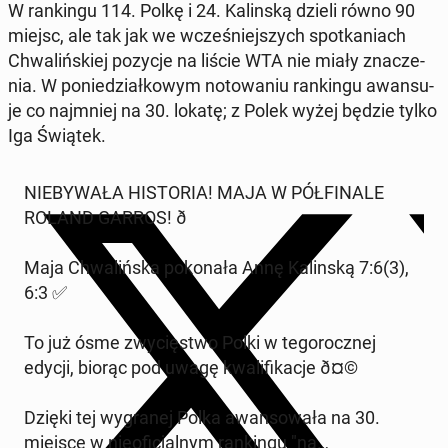
W ran­kin­gu 114. Polkę i 24. Ka­lin­ską dzieli równo 90
miejsc, ale tak jak we wcze­śniej­szych spo­tka­niach
Chwa­liń­skiej pozycje na liście WTA nie miały zna­cze­
nia. W po­nie­dział­ko­wym no­to­wa­niu ran­kin­gu awan­su­
je co naj­mniej na 30. lokatę; z Polek wyżej będzie tylko
Iga Świątek.
NIE­BY­WA­ŁA HI­STO­RIA! MAJA W PÓŁ­FI­NA­LE
ROLAND GARROS! ð
Maja Chwa­liń­ska po­ko­na­ła Annę Ka­lin­ską 7:6(3),
6:3 ✅
To już ósme zwy­cię­stwo Polki w te­go­rocz­nej
edycji, biorąc pod uwagę kwa­li­fi­ka­cje ð¤©
Dzięki tej wy­gra­nej Polka awan­so­wa­ła na 30.
miejsce w nie­ofi­cjal­nym ran­kin­gu "na…