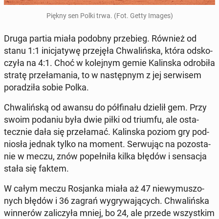
Piękny sen Polki trwa. (Fot. Getty Images)
Druga partia miała podobny prze­bieg. Również od
stanu 1:1 ini­cja­ty­wę prze­ję­ła Chwa­liń­ska, która od­sko­
czy­ła na 4:1. Choć w ko­lej­nym gemie Ka­lin­ska od­ro­bi­ła
stratę prze­ła­ma­nia, to w na­stęp­nym z jej ser­wi­sem
po­ra­dzi­ła sobie Polka.
Chwa­liń­ską od awansu do pół­fi­na­łu dzielił gem. Przy
swoim podaniu była dwie piłki od triumfu, ale osta­
tecz­nie dała się prze­ła­mać. Ka­lin­ska poziom gry pod­
nio­sła jednak tylko na moment. Ser­wu­jąc na po­zo­sta­
nie w meczu, znów po­peł­ni­ła kilka błędów i sen­sa­cja
stała się faktem.
W całym meczu Ro­sjan­ka miała aż 47 nie­wy­mu­szo­
nych błędów i 36 zagrań wy­gry­wa­ją­cych. Chwa­liń­ska
win­ne­rów za­li­czy­ła mniej, bo 24, ale przede wszyst­kim