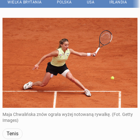
WIELKA BRYTANIA
POLSKA
USA
IRLANDIA
Maja Chwalińska znów ograła wyżej notowaną rywalkę. (Fot. Getty
Images)
Tenis