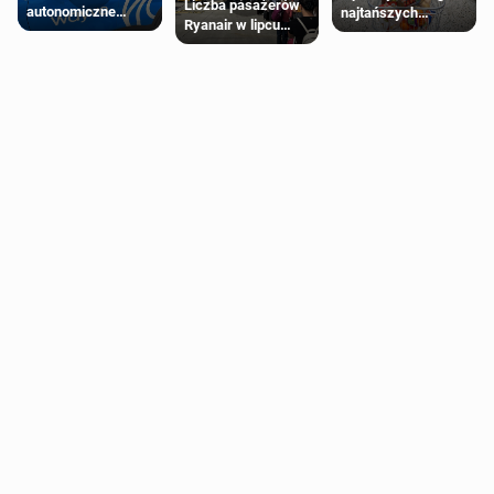
Liczba pasażerów
autonomiczne
najtańszych
Ryanair w lipcu
Ubery pojawią się
supermarketów
pobiła rekord
w Londynie jeszcze
tego lata