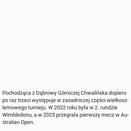
Po­cho­dzą­ca z Dąbrowy Gór­ni­czej Chwa­liń­ska dopiero
po raz trzeci wy­stę­pu­je w za­sad­ni­czej części wiel­kosz­
le­mo­we­go tur­nie­ju. W 2022 roku była w 2. rundzie
Wim­ble­do­nu, a w 2025 prze­gra­ła pierw­szy mecz w Au­
stra­lian Open.