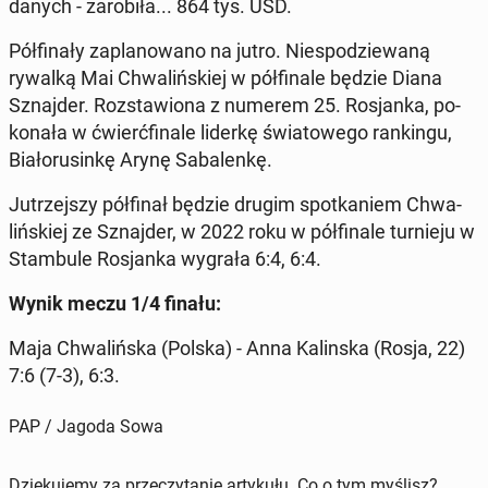
danych - za­ro­bi­ła... 864 tys. USD.
Pół­fi­na­ły za­pla­no­wa­no na jutro. Nie­spo­dzie­wa­ną
rywalką Mai Chwa­liń­skiej w pół­fi­na­le będzie Diana
Sznaj­der. Roz­sta­wio­na z numerem 25. Ro­sjan­ka, po­
ko­na­ła w ćwierć­fi­na­le liderkę świa­to­we­go ran­kin­gu,
Bia­ło­ru­sin­kę Arynę Sa­ba­len­kę.
Ju­trzej­szy pół­fi­nał będzie drugim spo­tka­niem Chwa­
liń­skiej ze Sznaj­der, w 2022 roku w pół­fi­na­le tur­nie­ju w
Stam­bu­le Ro­sjan­ka wygrała 6:4, 6:4.
Wynik meczu 1/4 finału:
Maja Chwa­liń­ska (Polska) - Anna Ka­lin­ska (Rosja, 22)
7:6 (7-3), 6:3.
PAP / Jagoda Sowa
Dziękujemy za przeczytanie artykułu. Co o tym myślisz?