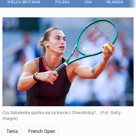
WIELKA BRYTANIA
POLSKA
USA
IRLANDIA
Czy Sabalenka spotka się na korcie z Chwalińską?... (Fot. Getty
Images)
Tenis
French Open