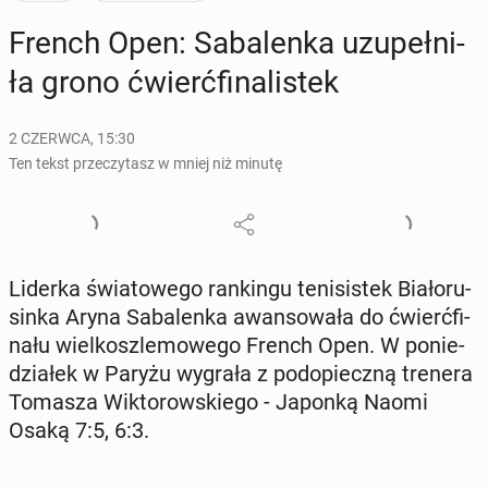
French Open: Sa­ba­len­ka uzu­peł­ni­
ła grono ćwierć­fi­na­li­stek
2 CZERWCA, 15:30
Ten tekst przeczytasz w mniej niż minutę
Liderka świa­to­we­go ran­kin­gu te­ni­si­stek Bia­ło­ru­
sin­ka Aryna Sa­ba­len­ka awan­so­wa­ła do ćwierć­fi­
na­łu wiel­kosz­le­mo­we­go French Open. W po­nie­
dzia­łek w Paryżu wygrała z pod­opiecz­ną trenera
Tomasza Wik­to­row­skie­go - Japonką Naomi
Osaką 7:5, 6:3.