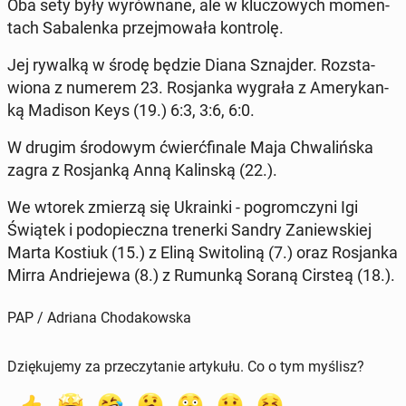
Oba sety były wy­rów­na­ne, ale w klu­czo­wych mo­men­
tach Sa­ba­len­ka przej­mo­wa­ła kon­tro­lę.
Jej rywalką w środę będzie Diana Sznaj­der. Roz­sta­
wio­na z numerem 23. Ro­sjan­ka wygrała z Ame­ry­kan­
ką Madison Keys (19.) 6:3, 3:6, 6:0.
W drugim śro­do­wym ćwierć­fi­na­le Maja Chwa­liń­ska
zagra z Ro­sjan­ką Anną Ka­lin­ską (22.).
We wtorek zmierzą się Ukra­in­ki - po­grom­czy­ni Igi
Świątek i pod­opiecz­na tre­ner­ki Sandry Za­niew­skiej
Marta Kostiuk (15.) z Eliną Swi­to­li­ną (7.) oraz Ro­sjan­ka
Mirra An­drie­je­wa (8.) z Rumunką Soraną Cirsteą (18.).
PAP / Adriana Chodakowska
Dziękujemy za przeczytanie artykułu. Co o tym myślisz?