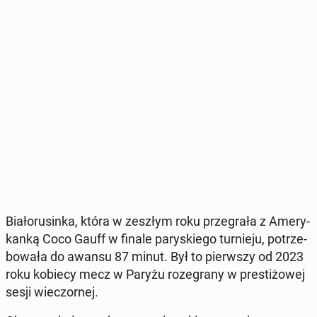
Bia­ło­ru­sin­ka, która w zeszłym roku prze­gra­ła z Ame­ry­
kan­ką Coco Gauff w finale pa­ry­skie­go tur­nie­ju, po­trze­
bo­wa­ła do awansu 87 minut. Był to pierw­szy od 2023
roku kobiecy mecz w Paryżu ro­ze­gra­ny w pre­sti­żo­wej
sesji wie­czor­nej.