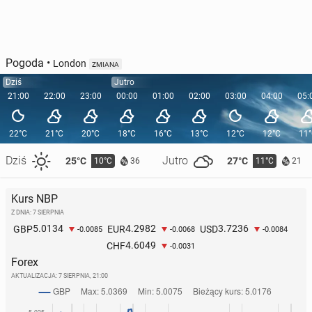
Pogoda
•
London
ZMIANA
Dziś
Jutro
21:00
22:00
23:00
00:00
01:00
02:00
03:00
04:00
05:
22°C
21°C
20°C
18°C
16°C
13°C
12°C
12°C
11
Dziś
Jutro
25°C
27°C
10°C
11°C
36
21
Kurs NBP
Z DNIA: 7 SIERPNIA
5.0134
4.2982
3.7236
GBP
EUR
USD
-0.0085
-0.0068
-0.0084
4.6049
CHF
-0.0031
Forex
AKTUALIZACJA:
7 SIERPNIA, 21:00