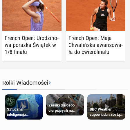
French Open: Uro­dzi­no­
French Open: Maja
wa porażka Świątek w
Chwa­liń­ska awan­so­wa­
1/8 finału
ła do ćwierć­fi­na­łu
›
Rolki Wiadomości
Zasiłki dla osób
Sztuczna
BBC Weather
cierpiących na
inteligencja
zapowiada szóstą
schorzenia
próbowała oszukać
falę upałów w
psychiczne
człowieka
Londynie