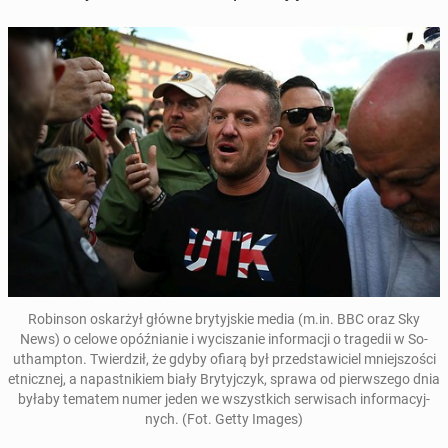
Ro­bin­son oskar­żył główne bry­tyj­skie media (m.in. BBC oraz Sky
News) o celowe opóź­nia­nie i wy­ci­sza­nie in­for­ma­cji o tra­ge­dii w So­
uthamp­ton. Twier­dził, że gdyby ofiarą był przed­sta­wi­ciel mniej­szo­ści
et­nicz­nej, a na­past­ni­kiem biały Bry­tyj­czyk, sprawa od pierw­sze­go dnia
byłaby tematem numer jeden we wszyst­kich ser­wi­sach in­for­ma­cyj­
nych.
(Fot. Getty Images)