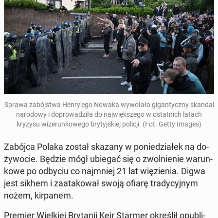
Sprawa za­bój­stwa Hen­ry­'e­go Nowaka wy­wo­ła­ła gi­gan­tycz­ny skandal
na­ro­do­wy i do­pro­wa­dzi­ła do naj­więk­sze­go w ostat­nich latach
kryzysu wi­ze­run­ko­we­go bry­tyj­skiej policji
. (Fot. Getty Images)
Zabójca Polaka został skazany w po­nie­dzia­łek na do­
ży­wo­cie. Będzie mógł ubiegać się o zwol­nie­nie wa­run­
ko­we po odbyciu co naj­mniej 21 lat wię­zie­nia. Digwa
jest sikhem i za­ata­ko­wał swoją ofiarę tra­dy­cyj­nym
nożem, kir­pa­nem.
Premier Wiel­kiej Bry­ta­nii Keir Starmer okre­ślił opu­bli­