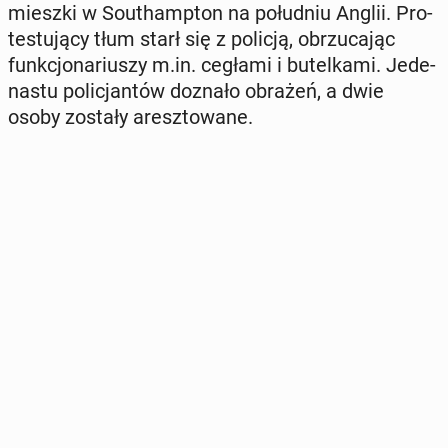
miesz­ki w So­uthamp­ton na po­łu­dniu Anglii. Pro­
te­stu­ją­cy tłum starł się z policją, ob­rzu­ca­jąc
funk­cjo­na­riu­szy m.in. cegłami i bu­tel­ka­mi. Je­de­
na­stu po­li­cjan­tów doznało obrażeń, a dwie
osoby zostały aresz­to­wa­ne.