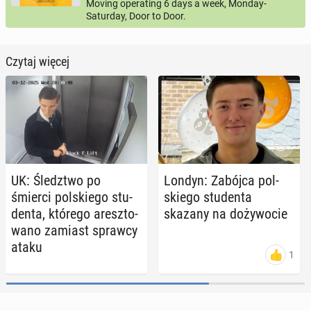
Moving operating 6 days a week, Monday-
Saturday, Door to Door.
Czytaj więcej
UK: Śledz­two po
Londyn: Zabójca pol­
śmierci pol­skie­go stu­
skie­go stu­den­ta
den­ta, którego aresz­to­
skazany na do­ży­wo­cie
wa­no zamiast sprawcy
ataku
1