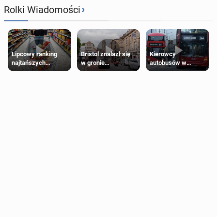
›
Rolki Wiadomości
Lipcowy ranking
Bristol znalazł się
Kierowcy
najtańszych
w gronie
autobusów w
supermarketów
najlepszych
Londynie
kierunków podróży
zapowiadają strajki
na świecie