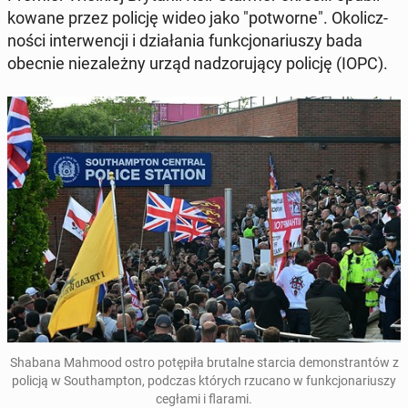
ko­wa­ne przez policję wideo jako "po­twor­ne". Oko­licz­
no­ści in­ter­wen­cji i dzia­ła­nia funk­cjo­na­riu­szy bada
obecnie nie­za­leż­ny urząd nad­zo­ru­ją­cy policję (IOPC).
Shabana Mahmood ostro po­tę­pi­ła bru­tal­ne starcia de­mon­stran­tów z
policją w So­uthamp­ton, podczas których rzucano w funk­cjo­na­riu­szy
cegłami i flarami.