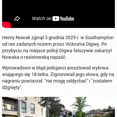
Henry Nowak zginął 3 grudnia 2025 r. w So­uthamp­ton
od ran za­da­nych nożem przez Vic­kru­ma Digwę. Po
przy­by­ciu na miejsce policji Digwa fał­szy­wie oskar­żył
Nowaka o ra­si­stow­ską napaść.
Wpro­wa­dze­ni w błąd po­li­cjan­ci aresz­to­wa­li wy­krwa­
wia­ją­ce­go się 18-latka. Zi­gno­ro­wa­li jego słowa, gdy na
na­gra­niu po­wta­rzał: "nie mogę od­dy­chać" i "zo­sta­łem
dźgnię­ty".