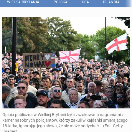
WIELKA BRYTANIA
POLSKA
USA
IRLANDIA
Opinia publiczna w Wielkiej Brytanii była zszokowana nagraniami z
kamer nasobnych policjantów, którzy zakuli w kajdanki umierającego
18-latka, ignorując jego słowa, że nie może oddychać... (Fot. Getty
Images)