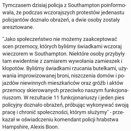
Tym­cza­sem dzisiaj policja z So­uthamp­ton po­in­for­mo­
wa­ła, że podczas wczo­raj­szych pro­te­stów je­de­na­stu
po­li­cjan­tów doznało obrażeń, a dwie osoby zostały
aresz­to­wa­ne.
"Jako spo­łe­czeń­stwo nie możemy za­ak­cep­to­wać
scen prze­mo­cy, których byliśmy świad­ka­mi wczoraj
wie­czo­rem w So­uthamp­ton. Nie­któ­re osoby przy­by­ły
tam ewi­dent­nie z za­mia­rem wy­wo­ła­nia za­mie­szek i
kło­po­tów. Byliśmy świad­ka­mi rzu­ca­nia bu­tel­ka­mi, uży­
wa­nia im­pro­wi­zo­wa­nej broni, nisz­cze­nia domów i po­
jaz­dów nie­win­nych miesz­kań­ców oraz gróźb i aktów
prze­mo­cy skie­ro­wa­nych prze­ciw­ko naszym funk­cjo­na­
riu­szom. W re­zul­ta­cie 11 funk­cjo­na­riu­szy i jeden pies
po­li­cyj­ny doznało obrażeń, pró­bu­jąc wy­ko­ny­wać swoją
pracę i chronić spo­łecz­no­ści, którym służymy" - prze­
ka­zał w oświad­cze­niu ko­men­dant policji hrab­stwa
Hamp­shi­re, Alexis Boon.