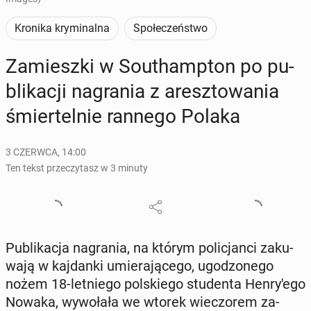
Kronika kryminalna
Społeczeństwo
Za­miesz­ki w So­uthamp­ton po pu­
bli­ka­cji na­gra­nia z aresz­to­wa­nia
śmier­tel­nie rannego Polaka
3 CZERWCA, 14:00
Ten tekst przeczytasz w 3 minuty
Pu­bli­ka­cja na­gra­nia, na którym po­li­cjan­ci za­ku­
wa­ją w kaj­dan­ki umie­ra­ją­ce­go, ugo­dzo­ne­go
nożem 18-let­nie­go pol­skie­go stu­den­ta Hen­ry­'e­go
Nowaka, wy­wo­ła­ła we wtorek wie­czo­rem za­