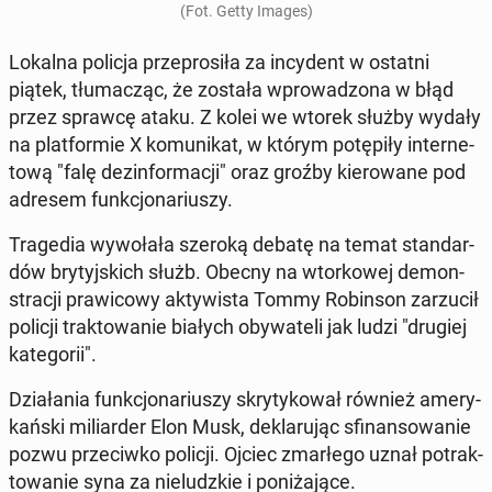
(Fot. Getty Images)
Lokalna policja prze­pro­si­ła za in­cy­dent w ostatni
piątek, tłu­ma­cząc, że została wpro­wa­dzo­na w błąd
przez sprawcę ataku. Z kolei we wtorek służby wydały
na plat­for­mie X ko­mu­ni­kat, w którym po­tę­pi­ły in­ter­ne­
to­wą "falę dez­in­for­ma­cji" oraz groźby kie­ro­wa­ne pod
adresem funk­cjo­na­riu­szy.
Tra­ge­dia wy­wo­ła­ła szeroką debatę na temat stan­dar­
dów bry­tyj­skich służb. Obecny na wtor­ko­wej de­mon­
stra­cji pra­wi­co­wy ak­ty­wi­sta Tommy Ro­bin­son za­rzu­cił
policji trak­to­wa­nie białych oby­wa­te­li jak ludzi "drugiej
ka­te­go­rii".
Dzia­ła­nia funk­cjo­na­riu­szy skry­ty­ko­wał również ame­ry­
kań­ski mi­liar­der Elon Musk, de­kla­ru­jąc sfi­nan­so­wa­nie
pozwu prze­ciw­ko policji. Ojciec zmar­łe­go uznał po­trak­
to­wa­nie syna za nie­ludz­kie i po­ni­ża­ją­ce.