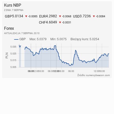
Kurs NBP
Z DNIA: 7 SIERPNIA
5.0134
4.2982
3.7236
GBP
EUR
USD
-0.0085
-0.0068
-0.0084
4.6049
CHF
-0.0031
Forex
AKTUALIZACJA:
7 SIERPNIA, 03:10
Źródło: currencybeacon.com