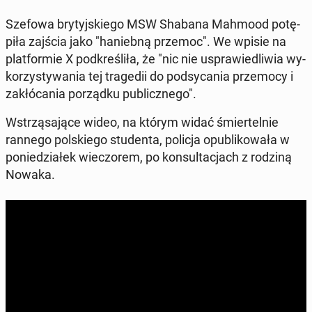
Szefowa bry­tyj­skie­go MSW Shabana Mahmood po­tę­
pi­ła zajścia jako "ha­nieb­ną przemoc". We wpisie na
plat­for­mie X pod­kre­śli­ła, że "nic nie uspra­wie­dli­wia wy­
ko­rzy­sty­wa­nia tej tra­ge­dii do pod­sy­ca­nia prze­mo­cy i
za­kłó­ca­nia po­rząd­ku pu­blicz­ne­go".
Wstrzą­sa­ją­ce wideo, na którym widać śmier­tel­nie
rannego pol­skie­go stu­den­ta, policja opu­bli­ko­wa­ła w
po­nie­dzia­łek wie­czo­rem, po kon­sul­ta­cjach z rodziną
Nowaka.