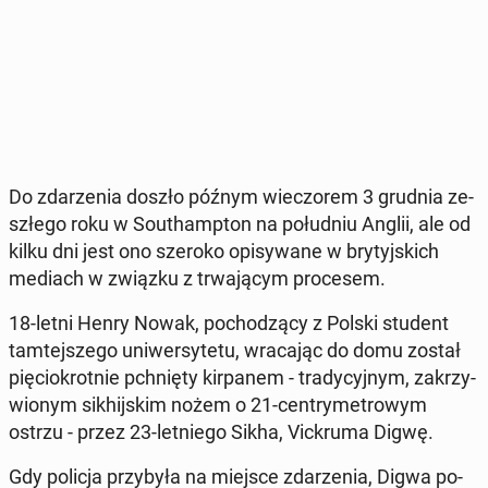
Do zda­rze­nia doszło późnym wie­czo­rem 3 grudnia ze­
szłe­go roku w So­uthamp­ton na po­łu­dniu Anglii, ale od
kilku dni jest ono szeroko opi­sy­wa­ne w bry­tyj­skich
mediach w związku z trwa­ją­cym pro­ce­sem.
18-letni Henry Nowak, po­cho­dzą­cy z Polski student
tam­tej­sze­go uni­wer­sy­te­tu, wra­ca­jąc do domu został
pię­cio­krot­nie pchnię­ty kir­pa­nem - tra­dy­cyj­nym, za­krzy­
wio­nym si­khij­skim nożem o 21-cen­try­me­tro­wym
ostrzu - przez 23-let­nie­go Sikha, Vic­kru­ma Digwę.
Gdy policja przy­by­ła na miejsce zda­rze­nia, Digwa po­