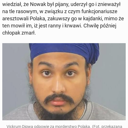
wie­dział, że Nowak był pijany, uderzył go i znie­wa­żył
na tle rasowym, w związku z czym funk­cjo­na­riu­sze
aresz­to­wa­li Polaka, za­kuw­szy go w kaj­dan­ki, mimo że
ten mowił im, iż jest ranny i krwawi. Chwilę później
chłopak zmarł.
Vickrum Digwa odpowie za mor­der­stwo Polaka. (Fot. prze­ka­za­na