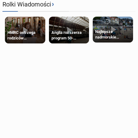
›
Rolki Wiadomości
Najlepsze
HMRC ostrzega
Anglia rozszerza
nadmorskie
rodziców
program 50-
miasteczko blisko
pobierających Child
procentowych
Londynu
Benefit. Mogą być
zniżek kolejowych
zobowiązani do
na 18-latków
zwrotu zasiłku