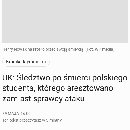
Henry Nowak na krótko przed swoją śmiercią. (Fot. Wikimedia)
Kronika kryminalna
UK: Śledz­two po śmierci pol­skie­go
stu­den­ta, którego aresz­to­wa­no
zamiast sprawcy ataku
29 MAJA, 16:00
Ten tekst przeczytasz w 3 minuty