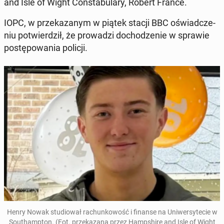
and Isle of Wight Con­sta­bu­la­ry, Robert France.
IOPC, w prze­ka­za­nym w piątek stacji BBC oświad­cze­
niu po­twier­dził, że pro­wa­dzi do­cho­dze­nie w sprawie
po­stę­po­wa­nia policji.
Henry Nowak stu­dio­wał ra­chun­ko­wość i finanse na Uni­wer­sy­te­cie w
So­uthamp­ton.
(Fot. prze­ka­za­na przez Hamp­shi­re and Isle of Wight