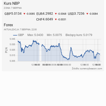
Kurs NBP
Z DNIA: 7 SIERPNIA
5.0134
4.2982
3.7236
GBP
EUR
USD
-0.0085
-0.0068
-0.0084
4.6049
CHF
-0.0031
Forex
AKTUALIZACJA:
7 SIERPNIA, 22:00
Źródło: currencybeacon.com