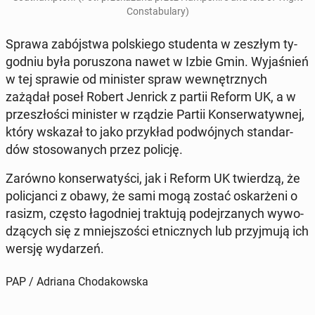
Con­sta­bu­la­ry)
Sprawa za­bój­stwa pol­skie­go stu­den­ta w zeszłym ty­
go­dniu była po­ru­szo­na nawet w Izbie Gmin. Wy­ja­śnień
w tej sprawie od mi­ni­ster spraw we­wnętrz­nych
zażądał poseł Robert Jenrick z partii Reform UK, a w
prze­szło­ści mi­ni­ster w rządzie Partii Kon­ser­wa­tyw­nej,
który wskazał to jako przy­kład po­dwój­nych stan­dar­
dów sto­so­wa­nych przez policję.
Zarówno kon­ser­wa­ty­ści, jak i Reform UK twier­dzą, że
po­li­cjan­ci z obawy, że sami mogą zostać oskar­że­ni o
rasizm, często ła­god­niej trak­tu­ją po­dej­rza­nych wy­wo­
dzą­cych się z mniej­szo­ści et­nicz­nych lub przyj­mu­ją ich
wersję wy­da­rzeń.
PAP / Adriana Chodakowska