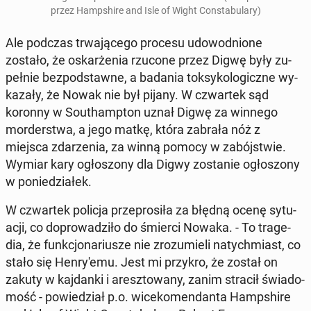
przez Hamp­shi­re and Isle of Wight Con­sta­bu­la­ry)
Ale podczas trwa­ją­ce­go procesu udo­wod­nio­ne
zostało, że oskar­że­nia rzucone przez Digwę były zu­
peł­nie bez­pod­staw­ne, a badania tok­sy­ko­lo­gicz­ne wy­
ka­za­ły, że Nowak nie był pijany. W czwar­tek sąd
koronny w So­uthamp­ton uznał Digwę za winnego
mor­der­stwa, a jego matkę, która zabrała nóż z
miejsca zda­rze­nia, za winną pomocy w za­bój­stwie.
Wymiar kary ogło­szo­ny dla Digwy zo­sta­nie ogło­szo­ny
w po­nie­dzia­łek.
W czwar­tek policja prze­pro­si­ła za błędną ocenę sy­tu­
acji, co do­pro­wa­dzi­ło do śmierci Nowaka. - To tra­ge­
dia, że funk­cjo­na­riu­sze nie zro­zu­mie­li na­tych­miast, co
stało się Hen­ry­'e­mu. Jest mi przykro, że został on
zakuty w kaj­dan­ki i aresz­to­wa­ny, zanim stracił świa­do­
mość - po­wie­dział p.o. wi­ce­ko­men­dan­ta Hamp­shi­re