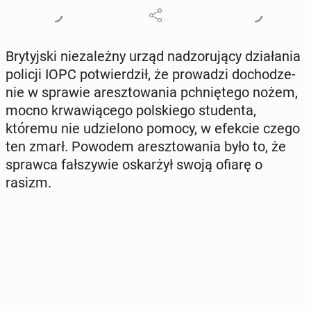
Bry­tyj­ski nie­za­leż­ny urząd nad­zo­ru­ją­cy dzia­ła­nia
policji IOPC po­twier­dził, że pro­wa­dzi do­cho­dze­
nie w sprawie aresz­to­wa­nia pchnię­te­go nożem,
mocno krwa­wią­ce­go pol­skie­go stu­den­ta,
któremu nie udzie­lo­no pomocy, w efekcie czego
ten zmarł. Powodem aresz­to­wa­nia było to, że
sprawca fał­szy­wie oskar­żył swoją ofiarę o
rasizm.