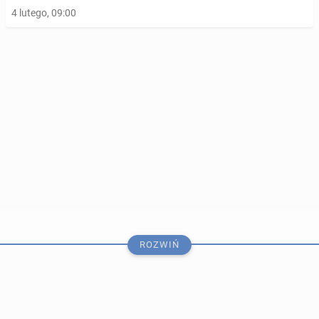
4 lutego, 09:00
Im więcej cho­dzi­my, tym mniej­sze mamy ryzyko
przed­wcze­sne­go zgonu
13 sierpnia 2023, 09:00
ROZWIŃ