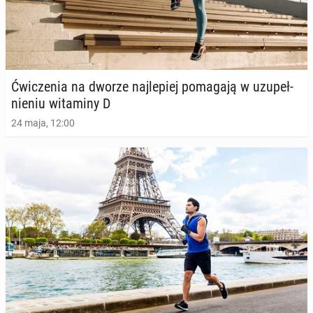
Ćwi­cze­nia na dworze naj­le­piej po­ma­ga­ją w uzu­peł­
nie­niu wi­ta­mi­ny D
24 maja, 12:00
Eks­per­ci radzą, jak ćwiczyć latem, by uniknąć od­
wod­nie­nia i udaru