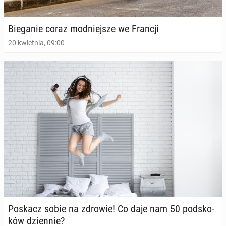
24 czerwca 2024, 08:00
Bie­ga­nie coraz mod­niej­sze we Francji
20 kwietnia, 09:00
Jak długo i jak często ćwiczyć, aby być w dobrej
formie?
15 kwietnia 2024, 09:00
Poskacz sobie na zdrowie! Co daje nam 50 pod­sko­
ków dzien­nie?