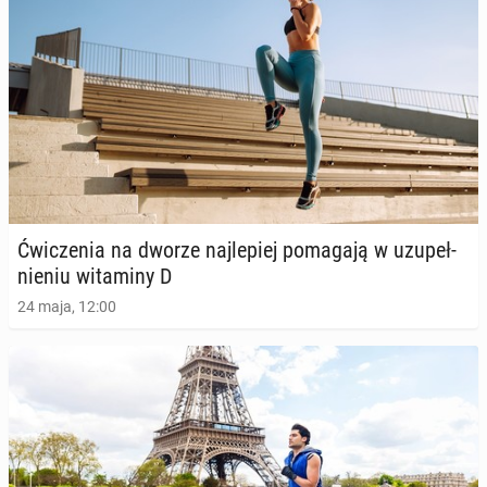
Ćwi­cze­nia na dworze naj­le­piej po­ma­ga­ją w uzu­peł­
nie­niu wi­ta­mi­ny D
24 maja, 12:00