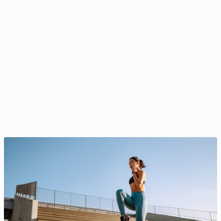
Spacery i taniec opóź­nia­ją sta­rze­nie się mózgu
18 września 2024, 08:00