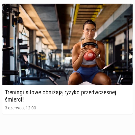
Ćwi­cze­nia fi­zycz­ne po­pra­wia­ją dzia­ła­nie mózgu
12 marca 2025, 09:00
Tre­nin­gi siłowe ob­ni­ża­ją ryzyko przed­wcze­snej
śmierci!
3 czerwca, 12:00