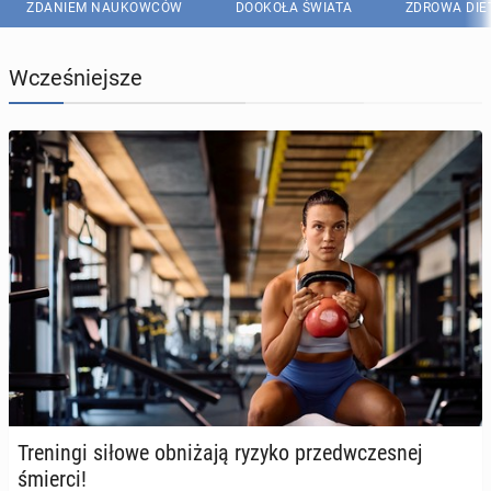
ZDANIEM NAUKOWCÓW
DOOKOŁA ŚWIATA
ZDROWA DIE
Wcześniejsze
Tre­nin­gi siłowe ob­ni­ża­ją ryzyko przed­wcze­snej
śmierci!