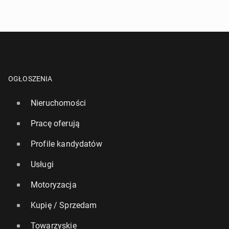
2 października 2022, 07:00
OGŁOSZENIA
Nieruchomości
Pracę oferują
Profile kandydatów
Eks­per­ci radzą, jak ćwiczyć latem, by uniknąć od­
wod­nie­nia i udaru
Usługi
24 czerwca 2024, 08:00
Motoryzacja
Kupię / Sprzedam
Towarzyskie