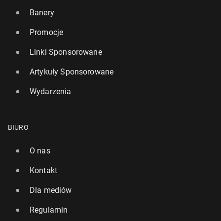
Banery
Promocje
Linki Sponsorowane
Nawet kilka minut spaceru po posiłku obniża
Artykuły Sponsorowane
Im więcej cho­dzi­my, tym mniej­sze mamy ryzyko
poziom cukru we krwi!
przed­wcze­sne­go zgonu
Wydarzenia
16 sierpnia 2022, 10:00
13 sierpnia 2023, 09:00
BIURO
O nas
Kontakt
Dla mediów
Regulamin