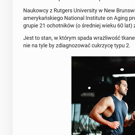
Na­ukow­cy z Rutgers Uni­ver­si­ty w New Brun­sw
ame­ry­kań­skie­go Na­tio­nal In­sti­tu­te on Aging 
grupie 21 ochot­ni­ków (o śred­niej wieku 60 lat)
Jest to stan, w którym spada wraż­li­wość tkanek 
nie na tyle by zdia­gno­zo­wać cu­krzy­cę typu 2.