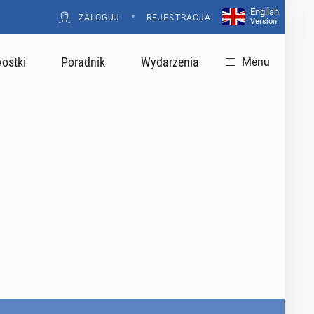
English
•
ZALOGUJ
REJESTRACJA
Version
ostki
Poradnik
Wydarzenia
Menu