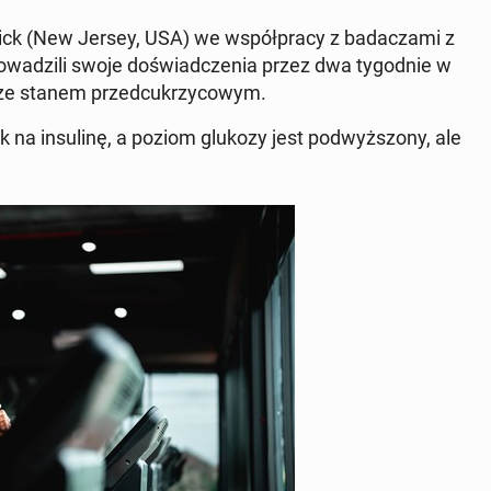
ick (New Jersey, USA) we współ­pra­cy z ba­da­cza­mi z
pro­wa­dzi­li swoje do­świad­cze­nia przez dwa ty­go­dnie w
 ze stanem przed­cu­krzy­co­wym.
na in­su­li­nę, a poziom glukozy jest pod­wyż­szo­ny, ale