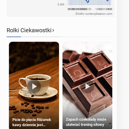
Źródło: currencybeacon.com
›
Rolki Ciekawostki
Zapach czekolady może
Picie do pięciu filiżanek
ułatwiać trening siłowy
kawy dziennie jest