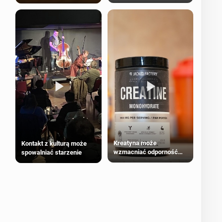
bezpieczne dla
większości dorosłych
Kreatyna może
Kontakt z kulturą może
wzmacniać odporność
spowalniać starzenie
przeciw nowotworom