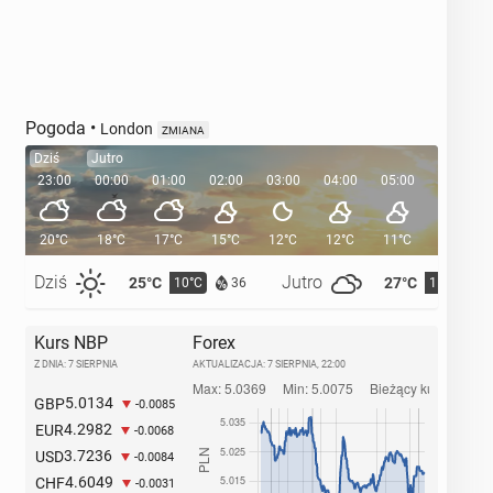
Pogoda
•
London
ZMIANA
Dziś
Jutro
23:00
00:00
01:00
02:00
03:00
04:00
05:00
05:35
20°C
18°C
17°C
15°C
12°C
12°C
11°C
Dziś
Jutro
25°C
27°C
10°C
11°C
36
Kurs NBP
Forex
Z DNIA: 7 SIERPNIA
AKTUALIZACJA:
7 SIERPNIA, 22:00
5.0134
GBP
-0.0085
4.2982
EUR
-0.0068
3.7236
USD
-0.0084
4.6049
CHF
-0.0031