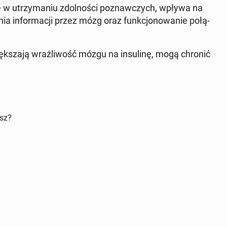
rolę w utrzy­ma­niu zdol­no­ści po­znaw­czych, wpływa na
a in­for­ma­cji przez mózg oraz funk­cjo­no­wa­nie po­łą­
­sza­ją wraż­li­wość mózgu na in­su­li­nę, mogą chronić
isz?