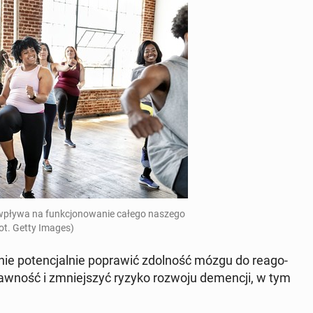
e wpływa na funk­cjo­no­wa­nie całego naszego
Fot. Getty Images)
ie po­ten­cjal­nie po­pra­wić zdol­ność mózgu do re­ago­
spraw­ność i zmniej­szyć ryzyko rozwoju de­men­cji, w tym