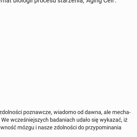
mat bio­lo­gii procesu sta­rze­nia, 'Aging Cell'.
ć zdol­no­ści po­znaw­cze, wiadomo od dawna, ale me­cha­
y. We wcze­śniej­szych ba­da­niach udało się wykazać, iż
ność mózgu i nasze zdol­no­ści do przy­po­mi­na­nia