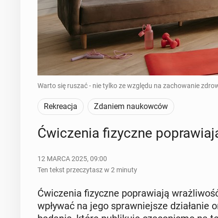
Warto się ruszać - nie tylko ze względu na zachowanie zdrow
Rekreacja
Zdaniem naukowców
Ćwi­cze­nia fi­zycz­ne po­pra­wia
12 MARCA 2025, 09:00
Ten tekst przeczytasz w 2 minuty
Ćwi­cze­nia fi­zycz­ne po­pra­wia­ją wraż­li­
wpływać na jego spraw­niej­sze dzia­ła­nie 