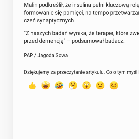
Malin pod­kre­ślił, że in­su­li­na pełni klu­czo­wą 
for­mo­wa­nie się pamięci, na tempo prze­twa­rza­ni
czeń sy­nap­tycz­nych.
"Z naszych badań wynika, że terapie, które zwięk
przed de­men­cją" – pod­su­mo­wał badacz.
PAP / Jagoda Sowa
Dziękujemy za przeczytanie artykułu. Co o tym myśl