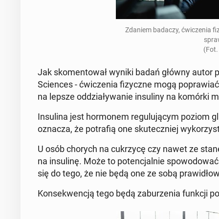
Zdaniem badaczy, ćwi­cze­nia fi­z
spra
​​​​​(
Jak sko­men­to­wał wyniki badań główny autor p
Scien­ces - ćwi­cze­nia fi­zycz­ne mogą po­pra­w
na lepsze od­dzia­ły­wa­nie in­su­li­ny na komórki mó
In­su­li­na jest hor­mo­nem re­gu­lu­ją­cym poziom 
oznacza, że po­tra­fią one sku­tecz­niej wy­ko­rzy­
U osób chorych na cu­krzy­cę czy nawet ze sta
na in­su­li­nę. Może to po­ten­cjal­nie spo­wo­do­w
się do tego, że nie będą one ze sobą pra­wi­dło­
Kon­se­kwen­cją tego będą za­bu­rze­nia funkcji p