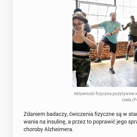
Ak­tyw­ność fi­zycz­na po­zy­tyw­ni
ciała.(
Zdaniem badaczy, ćwi­cze­nia fi­zycz­ne są w stan
wa­nia na in­su­li­nę, a przez to po­pra­wić jego 
choroby Al­zhe­ime­ra.