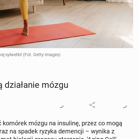
ej sylwetki! (Fot. Getty Images)
­ją dzia­ła­nie mózgu
wość komórek mózgu na in­su­li­nę, przez co mogą
oraz na spadek ryzyka de­men­cji – wynika z