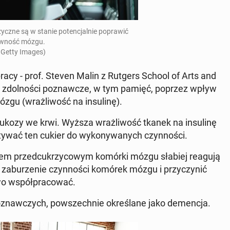
ycz­ne są w stanie po­ten­cjal­nie po­pra­wić
w­ność mózgu.
Fot. Getty Images)
racy - prof. Steven Malin z Rutgers School of Arts and
iać zdol­no­ści po­znaw­cze, w tym pamięć, poprzez wpływ
zgu (wraż­li­wość na in­su­li­nę).
glukozy we krwi. Wyższa wraż­li­wość tkanek na in­su­li­nę
sty­wać ten cukier do wy­ko­ny­wa­nych czyn­no­ści.
nem przed­cu­krzy­co­wym komórki mózgu słabiej reagują
ać za­bu­rze­nie czyn­no­ści komórek mózgu i przy­czy­nić
wo współ­pra­co­wać.
o­znaw­czych, po­wszech­nie okre­śla­ne jako de­men­cja.