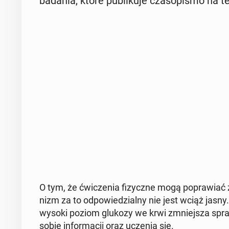
badania, które pu­bli­ku­je cza­so­pi­smo na te
O tym, że ćwi­cze­nia fi­zycz­ne mogą po­pra­wia
nizm za to od­po­wie­dzial­ny nie jest wciąż jasn
wysoki poziom glukozy we krwi zmniej­sza spraw­
sobie in­for­ma­cji oraz uczenia się.