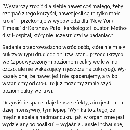
"Wy­star­czy zrobić dla siebie nawet coś małego, żeby
czerpać z tego ko­rzy­ści, nawet jeśli są to tylko małe
kroki" – prze­ko­nu­je w wy­po­wie­dzi dla "New York
Timesa" dr Kershaw Patel, kar­dio­log z Houston Me­tho­
dist Ho­spi­tal, który nie uczest­ni­czył w ba­da­niach.
Badania prze­pro­wa­dzo­no wśród osób, które nie miały
cu­krzy­cy typu dru­gie­go ani tzw. stanu przed­cu­krzy­co­
we (z pod­wyż­szo­nym po­zio­mem cukry we krwi na
czczo, ale nie wska­zu­ją­cym jeszcze na cu­krzy­cę). Wy­
ka­za­ły one, że nawet jeśli nie spa­ce­ru­je­my, a tylko
wsta­nie­my od stołu, to już możemy zmniej­szyć
poziom cukry we krwi.
Oczy­wi­ście spacer daje lepsze efekty, a im jest on bar­
dziej in­ten­syw­ny, tym lepiej. "Wynika to z tego, że
mięśnie spalają nadmiar cukru, jaki w or­ga­ni­zmie jest
wy­dzie­la­ny po posiłku" – wy­ja­śnia Jassie In­chau­spe,