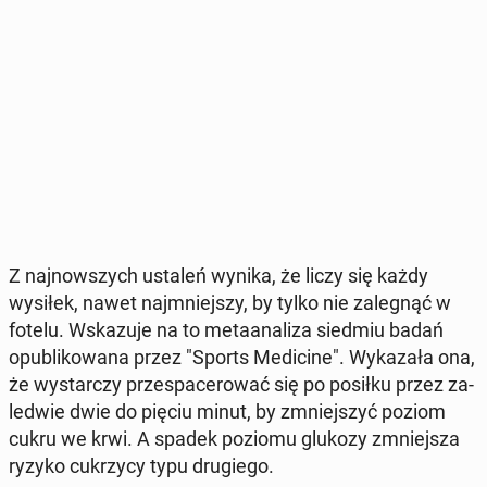
Z naj­now­szych ustaleń wynika, że liczy się każdy
wysiłek, nawet naj­mniej­szy, by tylko nie za­le­gnąć w
fotelu. Wska­zu­je na to me­ta­ana­li­za siedmiu badań
opu­bli­ko­wa­na przez "Sports Me­di­ci­ne". Wy­ka­za­ła ona,
że wy­star­czy prze­spa­ce­ro­wać się po posiłku przez za­
le­d­wie dwie do pięciu minut, by zmniej­szyć poziom
cukru we krwi. A spadek poziomu glukozy zmniej­sza
ryzyko cu­krzy­cy typu dru­gie­go.