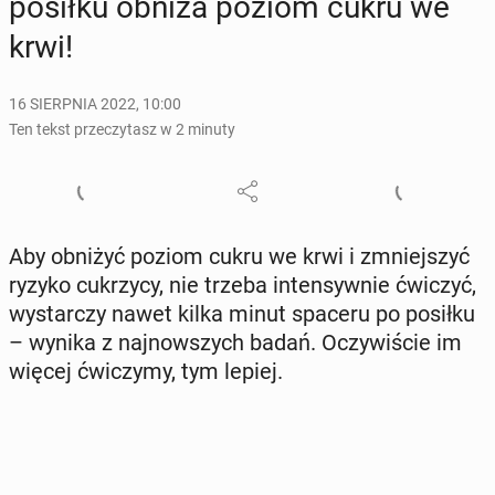
posiłku obniża poziom cukru we
krwi!
16 SIERPNIA 2022, 10:00
Ten tekst przeczytasz w 2 minuty
Aby obniżyć poziom cukru we krwi i zmniej­szyć
ryzyko cu­krzy­cy, nie trzeba in­ten­syw­nie ćwiczyć,
wy­star­czy nawet kilka minut spaceru po posiłku
– wynika z naj­now­szych badań. Oczy­wi­ście im
więcej ćwi­czy­my, tym lepiej.