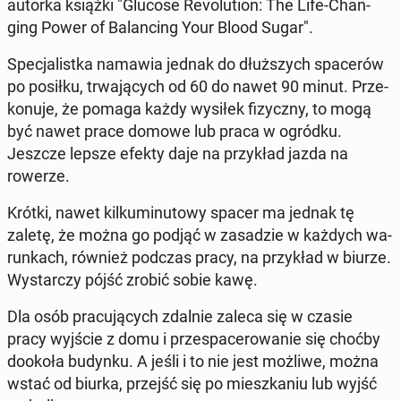
autorka książki "Glucose Re­vo­lu­tion: The Life-Chan­
ging Power of Ba­lan­cing Your Blood Sugar".
Spe­cja­list­ka namawia jednak do dłuż­szych spa­ce­rów
po posiłku, trwa­ją­cych od 60 do nawet 90 minut. Prze­
ko­nu­je, że pomaga każdy wysiłek fi­zycz­ny, to mogą
być nawet prace domowe lub praca w ogródku.
Jeszcze lepsze efekty daje na przy­kład jazda na
rowerze.
Krótki, nawet kil­ku­mi­nu­to­wy spacer ma jednak tę
zaletę, że można go podjąć w za­sa­dzie w każdych wa­
run­kach, również podczas pracy, na przy­kład w biurze.
Wy­star­czy pójść zrobić sobie kawę.
Dla osób pra­cu­ją­cych zdalnie zaleca się w czasie
pracy wyjście z domu i prze­spa­ce­ro­wa­nie się choćby
dookoła budynku. A jeśli i to nie jest możliwe, można
wstać od biurka, przejść się po miesz­ka­niu lub wyjść