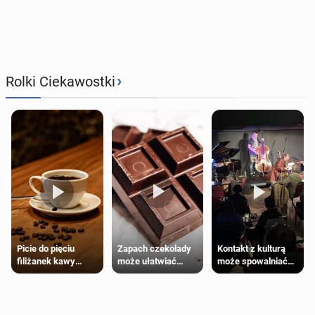
›
Rolki Ciekawostki
Zapach czekolady
Kontakt z kulturą
Picie do pięciu
może ułatwiać
może spowalniać
filiżanek kawy
trening siłowy
starzenie
dziennie jest
bezpieczne dla
większości
dorosłych