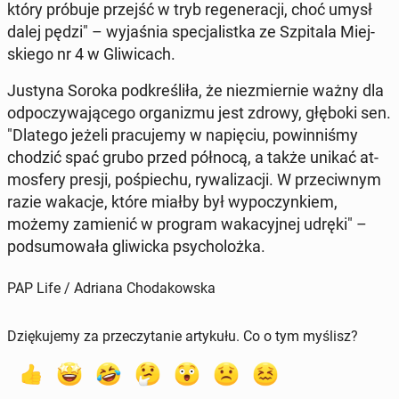
który próbuje przejść w tryb re­ge­ne­ra­cji, choć umysł
dalej pędzi" – wy­ja­śnia spe­cja­list­ka ze Szpi­ta­la Miej­
skie­go nr 4 w Gli­wi­cach.
Justyna Soroka pod­kre­śli­ła, że nie­zmier­nie ważny dla
od­po­czy­wa­ją­ce­go or­ga­ni­zmu jest zdrowy, głęboki sen.
"Dlatego jeżeli pra­cu­je­my w na­pię­ciu, po­win­ni­śmy
chodzić spać grubo przed północą, a także unikać at­
mos­fe­ry presji, po­śpie­chu, ry­wa­li­za­cji. W prze­ciw­nym
razie wakacje, które miałby był wy­po­czyn­kiem,
możemy za­mie­nić w program wa­ka­cyj­nej udręki" –
pod­su­mo­wa­ła gli­wic­ka psy­cho­loż­ka.
PAP Life / Adriana Chodakowska
Dziękujemy za przeczytanie artykułu. Co o tym myślisz?