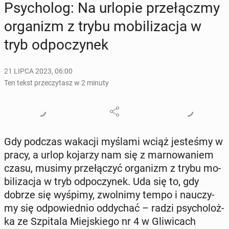
Psy­cho­log: Na urlopie prze­łącz­my
or­ga­nizm z trybu mo­bi­li­za­cja w
tryb od­po­czy­nek
21 LIPCA 2023, 06:00
Ten tekst przeczytasz w 2 minuty
Gdy podczas wakacji myślami wciąż je­ste­śmy w
pracy, a urlop kojarzy nam się z mar­no­wa­niem
czasu, musimy prze­łą­czyć or­ga­nizm z trybu mo­
bi­li­za­cja w tryb od­po­czy­nek. Uda się to, gdy
dobrze się wyśpimy, zwol­ni­my tempo i na­uczy­
my się od­po­wied­nio od­dy­chać – radzi psy­cho­loż­
ka ze Szpi­ta­la Miej­skie­go nr 4 w Gli­wi­cach