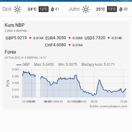
Dziś
Jutro
24°C
25°C
12°C
13°C
41
30
Kurs NBP
Z DNIA: 6 SIERPNIA
5.0219
4.3050
3.7320
GBP
EUR
USD
-0.0144
-0.0068
-0.0148
4.6080
CHF
-0.0164
Forex
AKTUALIZACJA:
6 SIERPNIA, 14:10
Źródło: currencybeacon.com