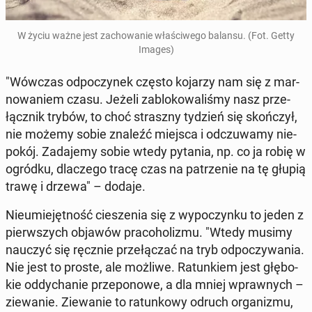
W życiu ważne jest za­cho­wa­nie wła­ści­we­go balansu. (Fot. Getty
Images)
"Wówczas od­po­czy­nek często kojarzy nam się z mar­
no­wa­niem czasu. Jeżeli za­blo­ko­wa­li­śmy nasz prze­
łącz­nik trybów, to choć strasz­ny tydzień się skoń­czył,
nie możemy sobie znaleźć miejsca i od­czu­wa­my nie­
po­kój. Za­da­je­my sobie wtedy pytania, np. co ja robię w
ogródku, dla­cze­go tracę czas na pa­trze­nie na tę głupią
trawę i drzewa" – dodaje.
Nie­umie­jęt­ność cie­sze­nia się z wy­po­czyn­ku to jeden z
pierw­szych objawów pra­co­ho­li­zmu. "Wtedy musimy
nauczyć się ręcznie prze­łą­czać na tryb od­po­czy­wa­nia.
Nie jest to proste, ale możliwe. Ra­tun­kiem jest głę­bo­
kie od­dy­cha­nie prze­po­no­we, a dla mniej wpraw­nych –
zie­wa­nie. Zie­wa­nie to ra­tun­ko­wy odruch or­ga­ni­zmu,