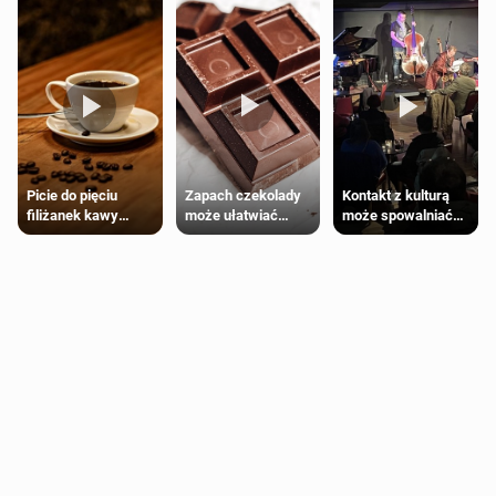
Zapach czekolady
Kontakt z kulturą
Picie do pięciu
może ułatwiać
może spowalniać
filiżanek kawy
trening siłowy
starzenie
dziennie jest
bezpieczne dla
większości
dorosłych