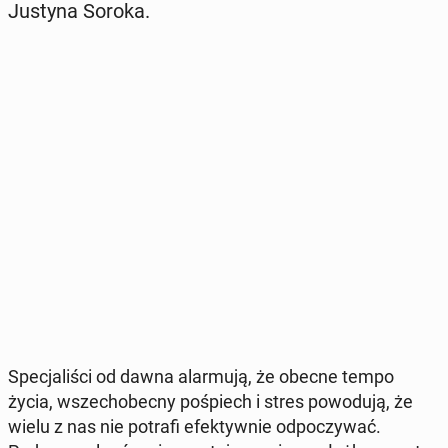
Justyna Soroka.
Spe­cja­li­ści od dawna alar­mu­ją, że obecne tempo
życia, wszech­obec­ny po­śpiech i stres po­wo­du­ją, że
wielu z nas nie potrafi efek­tyw­nie od­po­czy­wać.