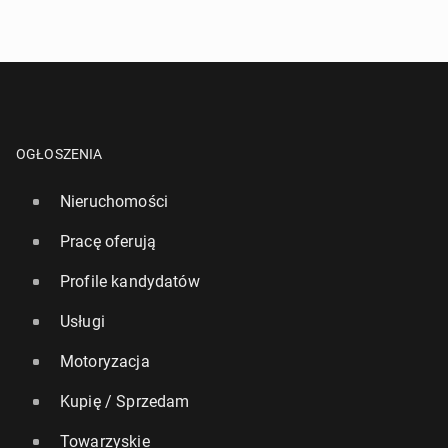
Kiedyś kro­ko­dy­le cho­dzi­ły po drze­wach!
21 listopada 2025, 09:00
OGŁOSZENIA
Nieruchomości
Pracę oferują
Profile kandydatów
Usługi
Motoryzacja
Por­tu­ga­lia: Na jednym z klifów zna­le­zio­no jaja di­no­
Kupię / Sprzedam
zau­ra sprzed 150 mln lat!
Towarzyskie