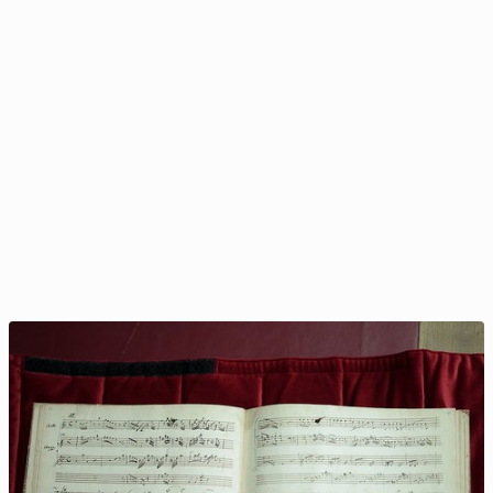
Pierw­szy telefon powstał do­kład­nie 150 lat temu!
7 marca, 09:00