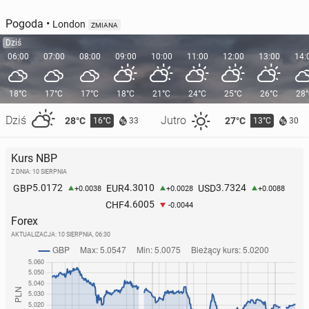
Pogoda
•
London
ZMIANA
Dziś
06:00
07:00
08:00
09:00
10:00
11:00
12:00
13:00
14:
18°C
17°C
17°C
18°C
21°C
24°C
25°C
26°C
28
Dziś
Jutro
28°C
27°C
16°C
13°C
33
30
Tysiące śladów di­no­zau­rów zna­le­zio­no w Parku Na­
W Por­tu­ga­lii zna­le­zio­no ska­mie­li­ny kości zwie­rząt
ro­do­wym Stelvio
Kurs NBP
sprzed 10 mln lat
Z DNIA: 10 SIERPNIA
28 grudnia 2025, 09:00
5.0172
4.3010
3.7324
GBP
EUR
USD
+0.0038
+0.0028
+0.0088
27 marca, 09:00
4.6005
CHF
-0.0044
Forex
AKTUALIZACJA:
10 SIERPNIA, 06:30