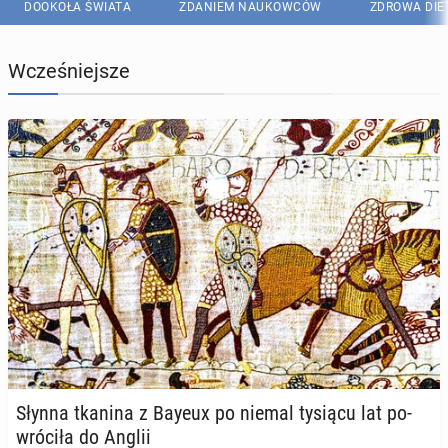
DOOKOŁA ŚWIATA
ZDANIEM NAUKOWCÓW
ZDROWA DIE
Wcześniejsze
Słynna tkanina z Bayeux po niemal tysiącu lat po­
wró­ci­ła do Anglii