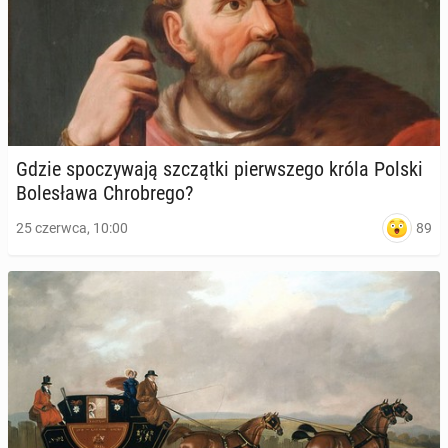
Gdzie spo­czy­wa­ją szcząt­ki pierw­sze­go króla Polski
Bo­le­sła­wa Chro­bre­go?
89
25 czerwca, 10:00