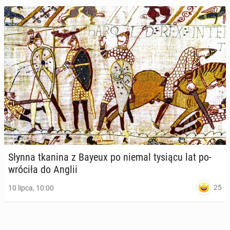
21 maja, 12:00
Słynna tkanina z Bayeux po niemal tysiącu lat po­
W Por­tu­ga­lii zna­le­zio­no ska­mie­li­ny kości zwie­rząt
wró­ci­ła do Anglii
sprzed 10 mln lat
25
10 lipca, 10:00
27 marca, 09:00