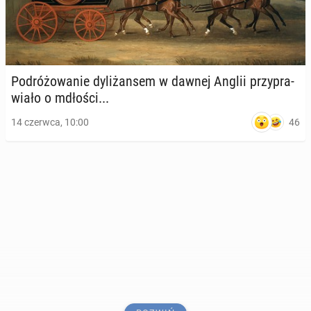
Po­dró­żo­wa­nie dy­li­żan­sem w dawnej Anglii przy­pra­
wia­ło o mdłości...
46
14 czerwca, 10:00