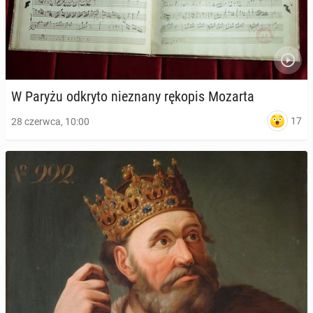
W Paryżu odkryto nie­zna­ny rękopis Mozarta
17
28 czerwca, 10:00