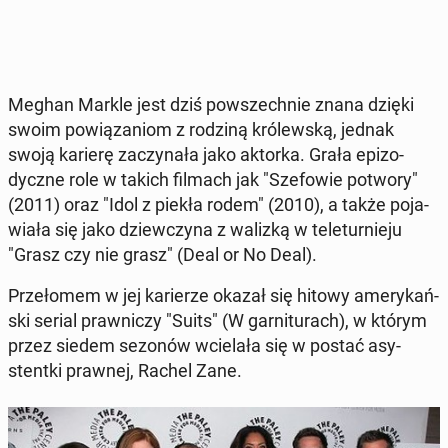
Meghan Markle jest dziś po­wszech­nie znana dzięki
swoim po­wią­za­niom z rodziną kró­lew­ską, jednak
swoją karierę za­czy­na­ła jako aktorka. Grała epi­zo­
dycz­ne role w takich filmach jak "Sze­fo­wie potwory"
(2011) oraz "Idol z piekła rodem" (2010), a także po­ja­
wia­ła się jako dziew­czy­na z walizką w te­le­tur­nie­ju
"Grasz czy nie grasz" (Deal or No Deal).
Prze­ło­mem w jej ka­rie­rze okazał się hitowy ame­ry­kań­
ski serial praw­ni­czy "Suits" (W gar­ni­tu­rach), w którym
przez siedem sezonów wcie­la­ła się w postać asy­
stent­ki prawnej, Rachel Zane.