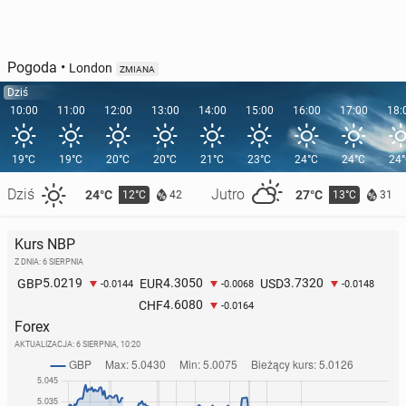
Pogoda
•
London
ZMIANA
Dziś
10:00
11:00
12:00
13:00
14:00
15:00
16:00
17:00
18:
19°C
19°C
20°C
20°C
21°C
23°C
24°C
24°C
24
Dziś
Jutro
24°C
27°C
12°C
13°C
42
31
Kurs NBP
Z DNIA: 6 SIERPNIA
5.0219
4.3050
3.7320
GBP
EUR
USD
-0.0144
-0.0068
-0.0148
4.6080
CHF
-0.0164
Forex
AKTUALIZACJA:
6 SIERPNIA, 10:20