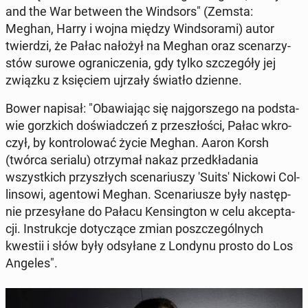
and the War between the Wind­sors" (Zemsta:
Meghan, Harry i wojna między Wind­so­ra­mi) autor
twier­dzi, że Pałac nałożył na Meghan oraz sce­na­rzy­
stów surowe ogra­ni­cze­nia, gdy tylko szcze­gó­ły jej
związku z księ­ciem ujrzały światło dzienne.
Bower napisał: "Oba­wia­jąc się naj­gor­sze­go na pod­sta­
wie gorz­kich do­świad­czeń z prze­szło­ści, Pałac wkro­
czył, by kon­tro­lo­wać życie Meghan. Aaron Korsh
(twórca serialu) otrzy­mał nakaz przed­kła­da­nia
wszyst­kich przy­szłych sce­na­riu­szy 'Suits' Nickowi Col­
lin­so­wi, agen­to­wi Meghan.
Sce­na­riu­sze były na­stęp­
nie prze­sy­ła­ne do Pałacu Ken­sing­ton w celu ak­cep­ta­
cji. In­struk­cje do­ty­czą­ce zmian po­szcze­gól­nych
kwestii i słów były od­sy­ła­ne z Londynu prosto do Los
Angeles".