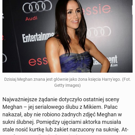
Dzisiaj Meghan znana jest głównie jako żona księcia Har­ry­'e­go. (Fot.
Getty Images)
Naj­waż­niej­sze żądanie do­ty­czy­ło ostat­niej sceny
Meghan – jej se­ria­lo­we­go ślubu z Mikiem. Pałac
nakazał, aby nie robiono żadnych zdjęć Meghan w
sukni ślubnej. Po­mię­dzy uję­cia­mi aktorka musiała
stale nosić kurtkę lub żakiet na­rzu­co­ny na suknię. At­