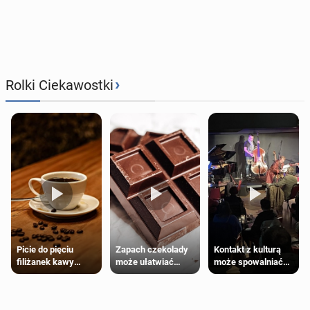
›
Rolki Ciekawostki
Zapach czekolady
Kontakt z kulturą
Picie do pięciu
może ułatwiać
może spowalniać
filiżanek kawy
trening siłowy
starzenie
dziennie jest
bezpieczne dla
większości