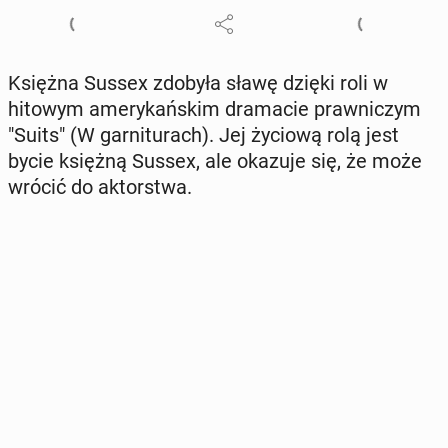
Księżna Sussex zdobyła sławę dzięki roli w
hitowym ame­ry­kań­skim dra­ma­cie praw­ni­czym
"Suits" (W gar­ni­tu­rach). Jej życiową rolą jest
bycie księżną Sussex, ale okazuje się, że może
wrócić do ak­tor­stwa.