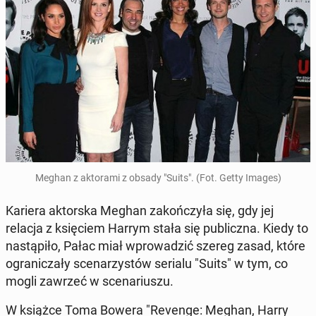
Meghan z ak­to­ra­mi z obsady "Suits". (Fot. Getty Images)
Kariera ak­tor­ska Meghan za­koń­czy­ła się, gdy jej
relacja z księ­ciem Harrym stała się pu­blicz­na. Kiedy to
na­stą­pi­ło, Pałac miał wpro­wa­dzić szereg zasad, które
ogra­ni­cza­ły sce­na­rzy­stów serialu "Suits" w tym, co
mogli zawrzeć w sce­na­riu­szu.
W książce Toma Bowera "Revenge: Meghan, Harry