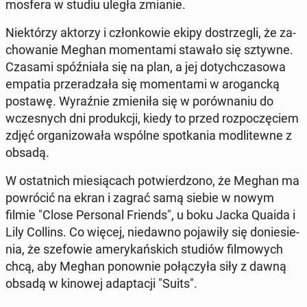
mos­fe­ra w studiu uległa zmianie.
Nie­któ­rzy aktorzy i człon­ko­wie ekipy do­strze­gli, że za­
cho­wa­nie Meghan mo­men­ta­mi stawało się sztywne.
Czasami spóź­nia­ła się na plan, a jej do­tych­cza­so­wa
empatia prze­ra­dza­ła się mo­men­ta­mi w aro­ganc­ką
postawę.
Wy­raź­nie zmie­ni­ła się w po­rów­na­niu do
wcze­snych dni pro­duk­cji, kiedy to przed roz­po­czę­ciem
zdjęć or­ga­ni­zo­wa­ła wspólne spo­tka­nia mo­dli­tew­ne z
obsadą.
W ostat­nich mie­sią­cach po­twier­dzo­no, że Meghan ma
po­wró­cić na ekran i zagrać samą siebie w nowym
filmie "Close Per­so­nal Friends", u boku Jacka Quaida i
Lily Collins. Co więcej, nie­daw­no po­ja­wi­ły się do­nie­sie­
nia, że sze­fo­wie ame­ry­kań­skich studiów fil­mo­wych
chcą, aby Meghan po­now­nie po­łą­czy­ła siły z dawną
obsadą w kinowej ad­ap­ta­cji "Suits".