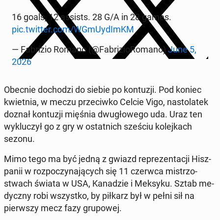
16 goals, 12 assists. 28 G/A in 28 games.
pic.twitter.com/WGmUy­dImKM
— Fa­bri­zio Romano (@Fa­bri­zio­Ro­ma­no)
June 5,
2026
Obecnie do­cho­dzi do siebie po kon­tu­zji. Pod koniec
kwiet­nia, w meczu prze­ciw­ko Celcie Vigo, na­sto­la­tek
doznał kon­tu­zji mięśnia dwu­gło­we­go uda. Uraz ten
wy­klu­czył go z gry w ostat­nich sześciu ko­lej­kach
sezonu.
Mimo tego ma być jedną z gwiazd re­pre­zen­ta­cji Hisz­
pa­nii w roz­po­czy­na­ją­cych się 11 czerwca mi­strzo­
stwach świata w USA, Ka­na­dzie i Meksyku. Sztab me­
dycz­ny robi wszyst­ko, by piłkarz był w pełni sił na
pierw­szy mecz fazy gru­po­wej.