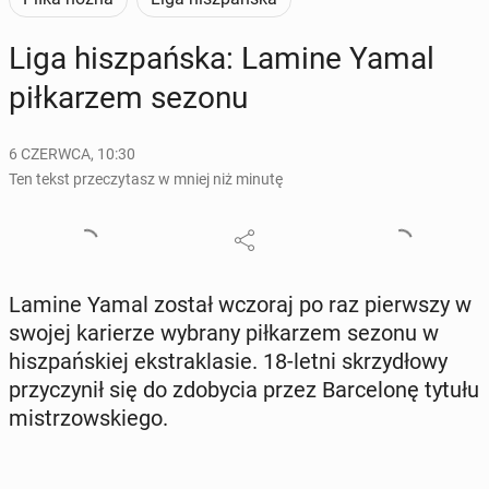
Liga hisz­pań­ska: Lamine Yamal
pił­ka­rzem sezonu
6 CZERWCA, 10:30
Ten tekst przeczytasz w mniej niż minutę
Lamine Yamal został wczoraj po raz pierw­szy w
swojej ka­rie­rze wybrany pił­ka­rzem sezonu w
hisz­pań­skiej eks­tra­kla­sie. 18-letni skrzy­dło­wy
przy­czy­nił się do zdo­by­cia przez Bar­ce­lo­nę tytułu
mi­strzow­skie­go.