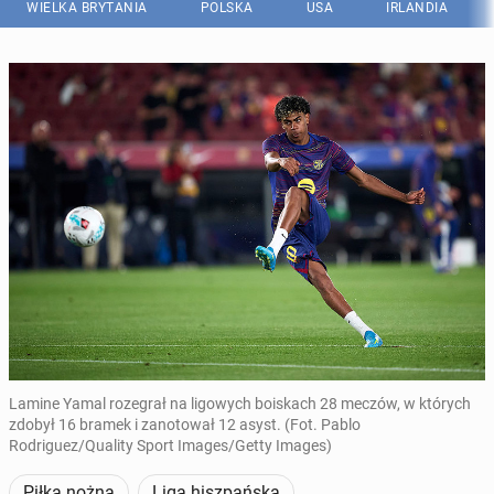
WIELKA BRYTANIA
POLSKA
USA
IRLANDIA
Lamine Yamal rozegrał na ligowych boiskach 28 meczów, w których
zdobył 16 bramek i zanotował 12 asyst. (Fot. Pablo
Rodriguez/Quality Sport Images/Getty Images)
Piłka nożna
Liga hiszpańska