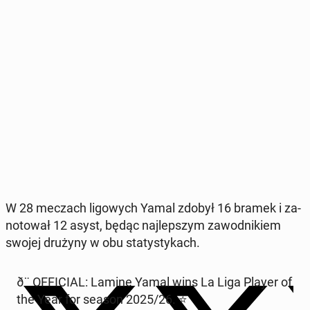
W 28 meczach li­go­wych Yamal zdobył 16 bramek i za­
no­to­wał 12 asyst, będąc naj­lep­szym za­wod­ni­kiem
swojej drużyny w obu sta­ty­sty­kach.
ð¨ OF­FI­CIAL: Lamine Yamal wins La Liga Player of
the Year for season 2025/26. ⭐️