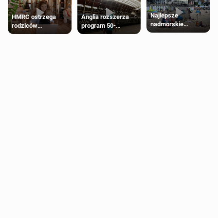
Najlepsze
HMRC ostrzega
Anglia rozszerza
nadmorskie
rodziców
program 50-
miasteczko blisko
pobierających Child
procentowych
Londynu
Benefit. Mogą być
zniżek kolejowych
zobowiązani do
na 18-latków
zwrotu zasiłku