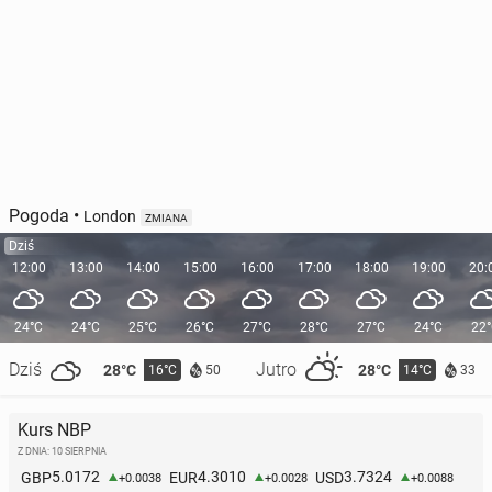
Pogoda
•
London
ZMIANA
Dziś
12:00
13:00
14:00
15:00
16:00
17:00
18:00
19:00
20:
24°C
24°C
25°C
26°C
27°C
28°C
27°C
24°C
22
Dziś
Jutro
28°C
28°C
16°C
14°C
50
33
Kurs NBP
Z DNIA: 10 SIERPNIA
5.0172
4.3010
3.7324
GBP
EUR
USD
+0.0038
+0.0028
+0.0088