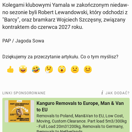
Ko­le­ga­mi klu­bo­wy­mi Yamala w za­koń­czo­nym nie­daw­
no sezonie byli Robert Le­wan­dow­ski, który od­cho­dzi z
"Barcy", oraz bram­karz Woj­ciech Szczę­sny, zwią­za­ny
kon­trak­tem do czerwca 2027 roku.
PAP / Jagoda Sowa
Dziękujemy za przeczytanie artykułu. Co o tym myślisz?
LINKI SPONSOROWANE
JAK DODAĆ?
Kanguro Removals to Europe, Man & Van
to EU
Removals to Poland, Man&Van to EU, Low Cost,
Moving, Custom Clearance. Part load 5m3/300kg
- Full Load 20m31200kg, Removals to Germany,
Removals to Netherlands