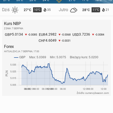
27°C
26°C
26°C
24°C
21°C
17°C
16°C
15
Dziś
Jutro
27°C
28°C
10°C
11°C
35
21
Kurs NBP
Z DNIA: 7 SIERPNIA
5.0134
4.2982
3.7236
GBP
EUR
USD
-0.0085
-0.0068
-0.0084
4.6049
CHF
-0.0031
Forex
AKTUALIZACJA:
7 SIERPNIA, 17:00
Źródło: currencybeacon.com