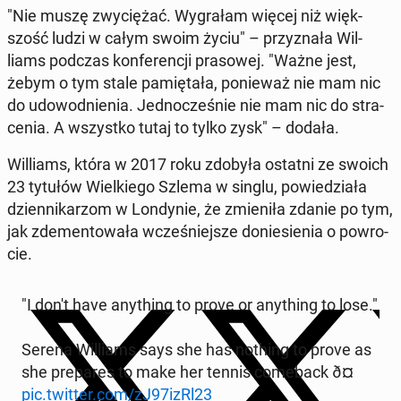
"Nie muszę zwy­cię­żać. Wy­gra­łam więcej niż więk­
szość ludzi w całym swoim życiu" – przy­zna­ła Wil­
liams podczas kon­fe­ren­cji pra­so­wej. "Ważne jest,
żebym o tym stale pa­mię­ta­ła, po­nie­waż nie mam nic
do udo­wod­nie­nia. Jed­no­cze­śnie nie mam nic do stra­
ce­nia. A wszyst­ko tutaj to tylko zysk" – dodała.
Wil­liams, która w 2017 roku zdobyła ostatni ze swoich
23 tytułów Wiel­kie­go Szlema w singlu, po­wie­dzia­ła
dzien­ni­ka­rzom w Lon­dy­nie, że zmie­ni­ła zdanie po tym,
jak zde­men­to­wa­ła wcze­śniej­sze do­nie­sie­nia o po­wro­
cie.
"I don't have any­thing to prove or any­thing to lose."
Serena Wil­liams says she has nothing to prove as
she pre­pa­res to make her tennis co­me­back ð¤
pic.twitter.com/zJ97izRl23