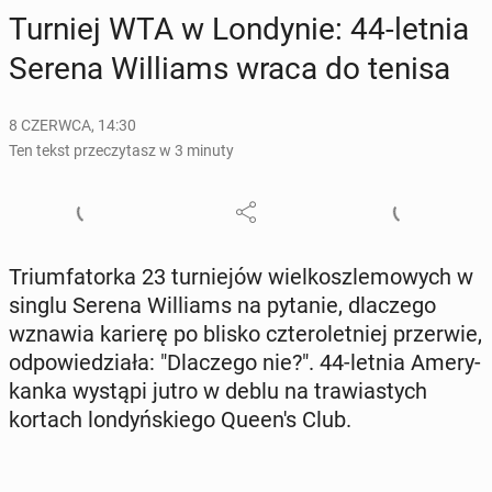
Turniej WTA w Lon­dy­nie: 44-letnia
Serena Wil­liams wraca do tenisa
8 CZERWCA, 14:30
Ten tekst przeczytasz w 3 minuty
Trium­fa­tor­ka 23 tur­nie­jów wiel­kosz­le­mo­wych w
singlu Serena Wil­liams na pytanie, dla­cze­go
wznawia karierę po blisko czte­ro­let­niej prze­rwie,
od­po­wie­dzia­ła: "Dla­cze­go nie?". 44-letnia Ame­ry­
kan­ka wystąpi jutro w deblu na tra­wia­stych
kortach lon­dyń­skie­go Queen's Club.