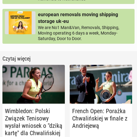
european removals moving shipping
storage uk-eu
We are No1 Man&Van, Removals, Shipping,
Moving operating 6 days a week, Monday-
Saturday, Door to Door.
Czytaj więcej
Wim­ble­don: Polski
French Open: Porażka
Związek Te­ni­so­wy
Chwa­liń­skiej w finale z
wysłał wniosek o "dziką
An­drie­je­wą
kartę" dla Chwa­liń­skiej