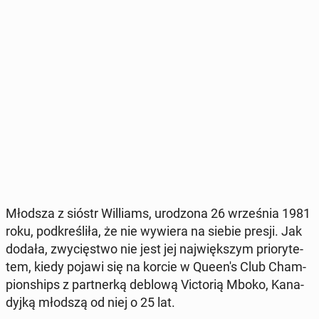
Młodsza z sióstr Wil­liams, uro­dzo­na 26 wrze­śnia 1981
roku, pod­kre­śli­ła, że nie wywiera na siebie presji. Jak
dodała, zwy­cię­stwo nie jest jej naj­więk­szym prio­ry­te­
tem, kiedy pojawi się na korcie w Queen's Club Cham­
pion­ships z part­ner­ką deblową Vic­to­rią Mboko, Ka­na­
dyj­ką młodszą od niej o 25 lat.