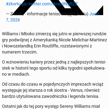
#zkortu
pic.twitter.com/doxp9NgRZZ
— Z kortu - in­for­ma­cje te­ni­so­we (@z_kortu)
June
7, 2026
Wil­liams i Mboko zmierzą się jutro w pierw­szej rundzie
gry po­dwój­nej z Ame­ry­kan­ką Nicole Me­li­char-Mar­ti­nez
i No­wo­ze­land­ką Erin Ro­utlif­fe, roz­sta­wio­ny­mi z
numerem trzecim.
O wzno­wie­niu kariery przez jedną z naj­lep­szych te­ni­si­
stek w hi­sto­rii tego sportu od kilku tygodni spe­ku­lo­wa­
no w mediach.
Od czasu do czasu w po­je­dyn­czych im­pre­zach wciąż
wy­stę­pu­je jej starsza o rok siostra - Venus, również
bardzo uty­tu­ło­wa­na za­wod­nicz­ka i legenda tenisa.
Ostatni jak do tej pory występ Sereny Wil­liams miał