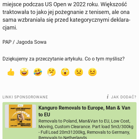
miejsce podczas US Open w 2022 roku. Więk­szość
trak­to­wa­ła to jako jej po­że­gna­nie z tenisem, ale ona
sama wzbra­nia­ła się przed ka­te­go­rycz­ny­mi de­kla­ra­
cja­mi.
PAP / Jagoda Sowa
Dziękujemy za przeczytanie artykułu. Co o tym myślisz?
LINKI SPONSOROWANE
JAK DODAĆ?
Kanguro Removals to Europe, Man & Van
to EU
Removals to Poland, Man&Van to EU, Low Cost,
Moving, Custom Clearance. Part load 5m3/300kg
- Full Load 20m31200kg, Removals to Germany,
Removals to Netherlands