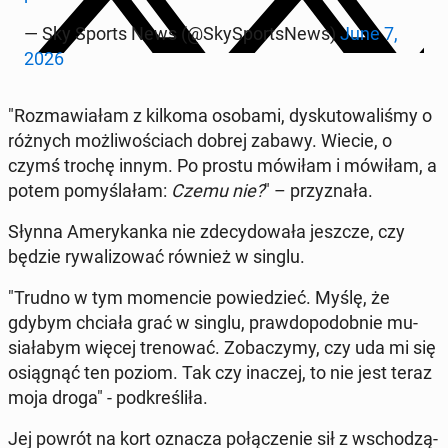
— Sky Sports News (@Sky­Sport­sNews)
June 7,
2026
"Roz­ma­wia­łam z kilkoma osobami, dys­ku­to­wa­li­śmy o
różnych moż­li­wo­ściach dobrej zabawy. Wiecie, o
czymś trochę innym. Po prostu mówiłam i mówiłam, a
potem po­my­śla­łam:
Czemu nie?
" – przy­zna­ła.
Słynna Ame­ry­kan­ka nie zde­cy­do­wa­ła jeszcze, czy
będzie ry­wa­li­zo­wać również w singlu.
"Trudno w tym mo­men­cie po­wie­dzieć. Myślę, że
gdybym chciała grać w singlu, praw­do­po­dob­nie mu­
sia­ła­bym więcej tre­no­wać. Zo­ba­czy­my, czy uda mi się
osią­gnąć ten poziom. Tak czy inaczej, to nie jest teraz
moja droga" - pod­kre­śli­ła.
Jej powrót na kort oznacza po­łą­cze­nie sił z wscho­dzą­