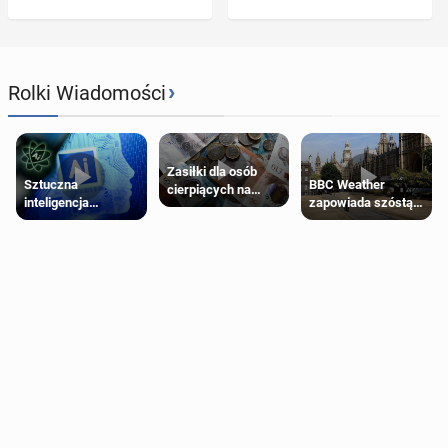
›
Rolki Wiadomości
Zasiłki dla osób
Sztuczna
BBC Weather
cierpiących na
inteligencja
zapowiada szóstą
schorzenia
próbowała oszukać
falę upałów w
psychiczne
człowieka
Londynie