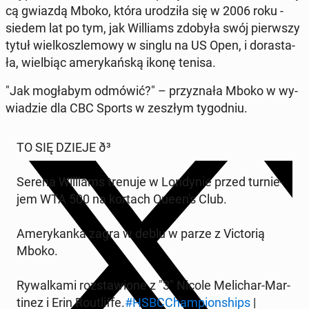
cą gwiazdą Mboko, która uro­dzi­ła się w 2006 roku -
siedem lat po tym, jak Wil­liams zdobyła swój pierw­szy
tytuł wiel­kosz­le­mo­wy w singlu na US Open, i do­ra­sta­
ła, wiel­biąc ame­ry­kań­ską ikonę tenisa.
"Jak mo­gła­bym odmówić?" – przy­zna­ła Mboko w wy­
wia­dzie dla CBC Sports w zeszłym ty­go­dniu.
TO SIĘ DZIEJE ð³
Serena Wil­liams trenuje w Lon­dy­nie przed tur­nie­
jem WTA 500 na kortach Queen's Club.
Ame­ry­kan­ka zagra w deblu w parze z Vic­to­rią
Mboko.
Ry­wal­ka­mi roz­sta­wio­ne z "3" Nicole Me­li­char-Mar­
ti­nez i Erin Ro­utlif­fe.
#HSBC­Cham­pion­ships
|