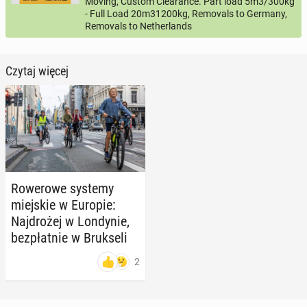
Moving, Custom Clearance. Part load 5m3/300kg
- Full Load 20m31200kg, Removals to Germany,
Removals to Netherlands
Czytaj więcej
Ro­we­ro­we systemy
miej­skie w Europie:
Naj­dro­żej w Lon­dy­nie,
bez­płat­nie w Bruk­se­li
2