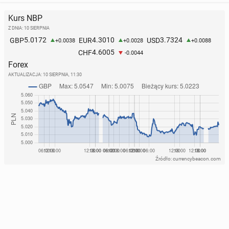
Kurs NBP
Z DNIA: 10 SIERPNIA
5.0172
4.3010
3.7324
GBP
EUR
USD
+0.0038
+0.0028
+0.0088
4.6005
CHF
-0.0044
Forex
AKTUALIZACJA:
10 SIERPNIA, 11:30
Źródło: currencybeacon.com