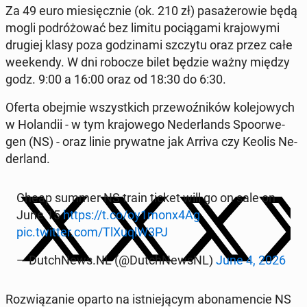
Za 49 euro mie­sięcz­nie (ok. 210 zł) pa­sa­że­ro­wie będą
mogli po­dró­żo­wać bez limitu po­cią­ga­mi kra­jo­wy­mi
drugiej klasy poza go­dzi­na­mi szczytu oraz przez całe
week­en­dy. W dni robocze bilet będzie ważny między
godz. 9:00 a 16:00 oraz od 18:30 do 6:30.
Oferta obejmie wszyst­kich prze­woź­ni­ków ko­le­jo­wych
w Ho­lan­dii - w tym kra­jo­we­go Ne­der­lands Spo­or­we­
gen (NS) - oraz linie pry­wat­ne jak Arriva czy Keolis Ne­
der­land.
Cheap summer NS train ticket will go on sale on
June 15
https://t.co/oy1monx4Ag
pic.twitter.com/TlXuqlW3PJ
— Dutch­News.NL (@Dutch­New­sNL)
June 4, 2026
Roz­wią­za­nie oparto na ist­nie­ją­cym abo­na­men­cie NS