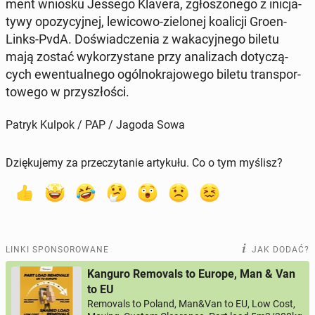
ment wniosku Jessego Klavera, zgło­szo­ne­go z ini­cja­
ty­wy opo­zy­cyj­nej, le­wi­co­wo-zie­lo­nej ko­ali­cji Gro­en­
Links-PvdA. Do­świad­cze­nia z wa­ka­cyj­ne­go biletu
mają zostać wy­ko­rzy­sta­ne przy ana­li­zach do­ty­czą­
cych ewen­tu­al­ne­go ogól­no­kra­jo­we­go biletu trans­por­
to­we­go w przy­szło­ści.
Patryk Kulpok / PAP / Jagoda Sowa
Dziękujemy za przeczytanie artykułu. Co o tym myślisz?
LINKI SPONSOROWANE
JAK DODAĆ?
Kanguro Removals to Europe, Man & Van
to EU
Removals to Poland, Man&Van to EU, Low Cost,