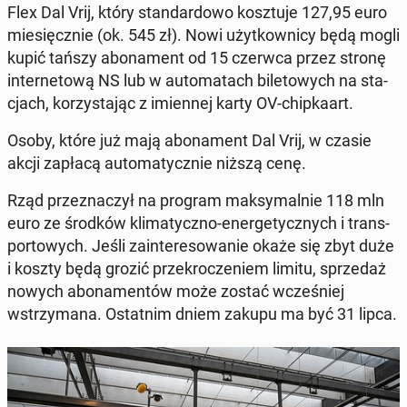
Flex Dal Vrij, który stan­dar­do­wo kosz­tu­je 127,95 euro
mie­sięcz­nie (ok. 545 zł). Nowi użyt­kow­ni­cy będą mogli
kupić tańszy abo­na­ment od 15 czerwca przez stronę
in­ter­ne­to­wą NS lub w au­to­ma­tach bi­le­to­wych na sta­
cjach, ko­rzy­sta­jąc z imien­nej karty OV-chip­ka­art.
Osoby, które już mają abo­na­ment Dal Vrij, w czasie
akcji zapłacą au­to­ma­tycz­nie niższą cenę.
Rząd prze­zna­czył na program mak­sy­mal­nie 118 mln
euro ze środków kli­ma­tycz­no-ener­ge­tycz­nych i trans­
por­to­wych. Jeśli za­in­te­re­so­wa­nie okaże się zbyt duże
i koszty będą grozić prze­kro­cze­niem limitu, sprze­daż
nowych abo­na­men­tów może zostać wcze­śniej
wstrzy­ma­na. Ostat­nim dniem zakupu ma być 31 lipca.