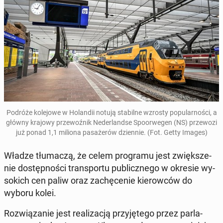
Podróże ko­le­jo­we w Ho­lan­dii notują sta­bil­ne wzrosty po­pu­lar­no­ści, a
główny krajowy prze­woź­nik Ne­der­land­se Spo­or­we­gen (NS) prze­wo­zi
już ponad 1,1 miliona pa­sa­że­rów dzien­nie. (Fot. Getty Images)
Władze tłu­ma­czą, że celem pro­gra­mu jest zwięk­sze­
nie do­stęp­no­ści trans­por­tu pu­blicz­ne­go w okresie wy­
so­kich cen paliw oraz za­chę­ce­nie kie­row­ców do
wyboru kolei.
Roz­wią­za­nie jest re­ali­za­cją przy­ję­te­go przez par­la­