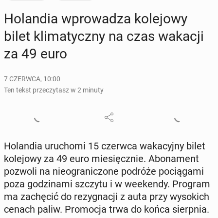
Ho­lan­dia wpro­wa­dza ko­le­jo­wy
bilet kli­ma­tycz­ny na czas wakacji
za 49 euro
7 CZERWCA, 10:00
Ten tekst przeczytasz w 2 minuty
Ho­lan­dia uru­cho­mi 15 czerwca wa­ka­cyj­ny bilet
ko­le­jo­wy za 49 euro mie­sięcz­nie. Abo­na­ment
pozwoli na nie­ogra­ni­czo­ne podróże po­cią­ga­mi
poza go­dzi­na­mi szczytu i w week­en­dy. Program
ma za­chę­cić do re­zy­gna­cji z auta przy wy­so­kich
cenach paliw. Pro­mo­cja trwa do końca sierp­nia.