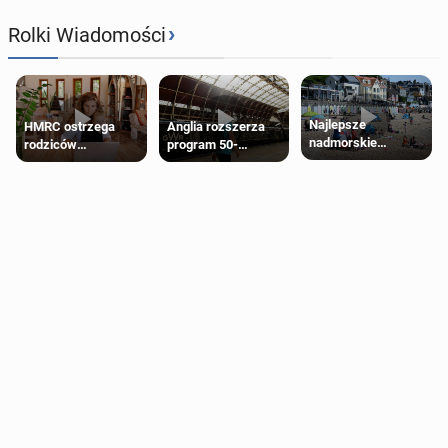
›
Rolki Wiadomości
Najlepsze
HMRC ostrzega
Anglia rozszerza
nadmorskie
rodziców
program 50-
miasteczko blisko
pobierających Child
procentowych
Londynu
Benefit. Mogą być
zniżek kolejowych
zobowiązani do
na 18-latków
zwrotu zasiłku