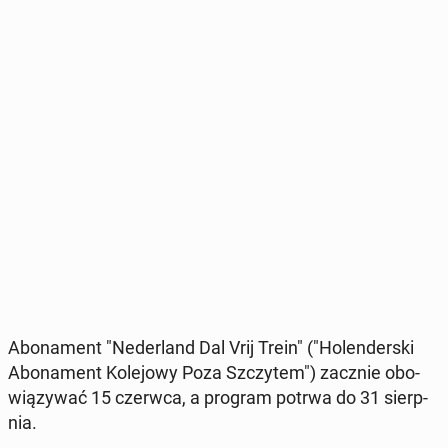
Abo­na­ment "Ne­der­land Dal Vrij Trein" ("Ho­len­der­ski
Abo­na­ment Ko­le­jo­wy Poza Szczy­tem") zacznie obo­
wią­zy­wać 15 czerwca, a program potrwa do 31 sierp­
nia.