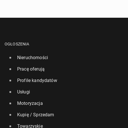
2 października 2022, 07:00
OGŁOSZENIA
Nieruchomości
Pracę oferują
Profile kandydatów
Eks­per­ci radzą, jak ćwiczyć latem, by uniknąć od­
wod­nie­nia i udaru
Usługi
24 czerwca 2024, 08:00
Motoryzacja
Kupię / Sprzedam
Towarzyskie