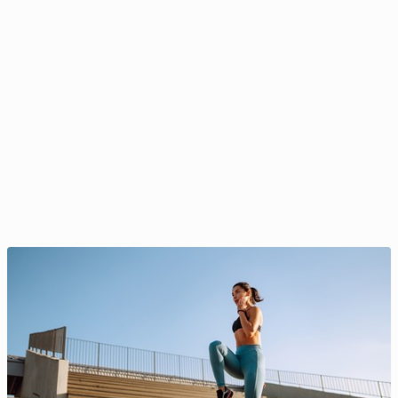
Spacery i taniec opóź­nia­ją sta­rze­nie się mózgu
18 września 2024, 08:00