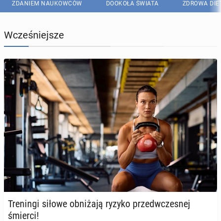
ZDANIEM NAUKOWCÓW
DOOKOŁA ŚWIATA
ZDROWA DIE
Wcześniejsze
Tre­nin­gi siłowe ob­ni­ża­ją ryzyko przed­wcze­snej
śmierci!