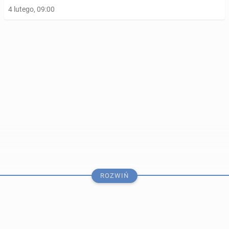
4 lutego, 09:00
Im więcej cho­dzi­my, tym mniej­sze mamy ryzyko
przed­wcze­sne­go zgonu
13 sierpnia 2023, 09:00
ROZWIŃ