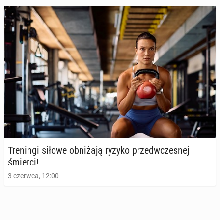
Ćwi­cze­nia fi­zycz­ne po­pra­wia­ją dzia­ła­nie mózgu
12 marca 2025, 09:00
Tre­nin­gi siłowe ob­ni­ża­ją ryzyko przed­wcze­snej
śmierci!
3 czerwca, 12:00