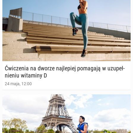
Ćwi­cze­nia na dworze naj­le­piej po­ma­ga­ją w uzu­peł­
nie­niu wi­ta­mi­ny D
24 maja, 12:00