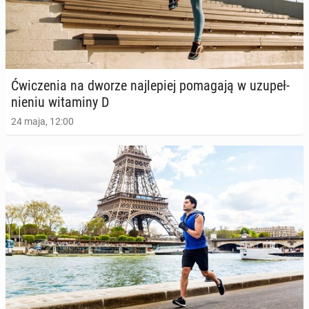
Ćwi­cze­nia na dworze naj­le­piej po­ma­ga­ją w uzu­peł­
nie­niu wi­ta­mi­ny D
24 maja, 12:00
Eks­per­ci radzą, jak ćwiczyć latem, by uniknąć od­
wod­nie­nia i udaru