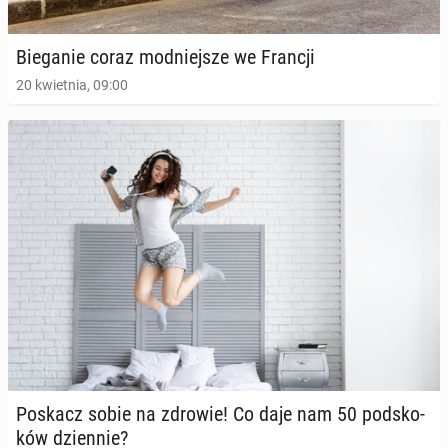
24 czerwca 2024, 08:00
Bie­ga­nie coraz mod­niej­sze we Francji
20 kwietnia, 09:00
Jak długo i jak często ćwiczyć, aby być w dobrej
formie?
15 kwietnia 2024, 09:00
Poskacz sobie na zdrowie! Co daje nam 50 pod­sko­
ków dzien­nie?