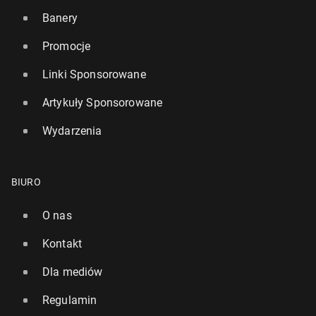
Banery
Promocje
Linki Sponsorowane
Nawet kilka minut spaceru po posiłku obniża
Artykuły Sponsorowane
Im więcej cho­dzi­my, tym mniej­sze mamy ryzyko
poziom cukru we krwi!
przed­wcze­sne­go zgonu
Wydarzenia
16 sierpnia 2022, 10:00
13 sierpnia 2023, 09:00
BIURO
O nas
Kontakt
Dla mediów
Regulamin