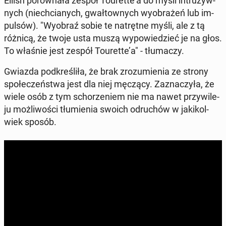
Eilish po­rów­na­ła zespół To­uret­te’a do myśli in­tru­zyw­
nych (nie­chcia­nych, gwał­tow­nych wy­obra­żeń lub im­
pul­sów). "Wyobraź sobie te na­tręt­ne myśli, ale z tą
różnicą, że twoje usta muszą wy­po­wie­dzieć je na głos.
To właśnie jest zespół To­uret­te’a" - tłu­ma­czy.
Gwiazda pod­kre­śli­ła, że brak zro­zu­mie­nia ze strony
spo­łe­czeń­stwa jest dla niej męczący. Za­zna­czy­ła, że
wiele osób z tym scho­rze­niem nie ma nawet przy­wi­le­
ju moż­li­wo­ści tłu­mie­nia swoich od­ru­chów w ja­ki­kol­
wiek sposób.