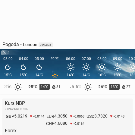
Pogoda
•
London
ZMIANA
Dziś
03:00
04:00
05:00
05:32
06:00
07:00
08:00
09:00
10:
15°C
15°C
14°C
14°C
14°C
16°C
18°C
18
Dziś
Jutro
25°C
26°C
14°C
13°C
31
27
Kurs NBP
Z DNIA: 6 SIERPNIA
5.0219
4.3050
3.7320
GBP
EUR
USD
-0.0144
-0.0068
-0.0148
4.6080
CHF
-0.0164
Forex