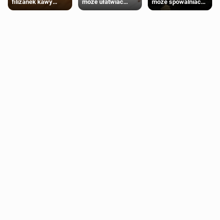
może ułatwiać
może spowalniać
filiżanek kawy
trening siłowy
starzenie
dziennie jest
bezpieczne dla
większości
dorosłych