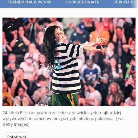
ZDANIEM NAUKOWCÓW
DOOKOŁA ŚWIATA
ZDROWA DIE
24-letnia Eilish uznawana za jeden z największych i najbardziej
wpływowych fenomenów muzycznych młodego pokolenia. (Fot.
Getty Images)
Celebryci