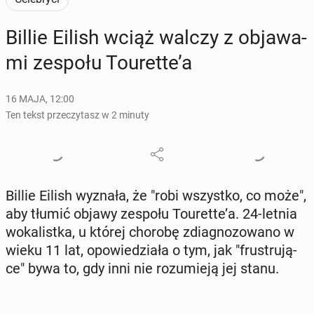
Billie Eilish wciąż walczy z ob­ja­wa­
mi zespołu To­uret­te’a
16 MAJA, 12:00
Ten tekst przeczytasz w 2 minuty
Billie Eilish wyznała, że "robi wszyst­ko, co może",
aby tłumić objawy zespołu To­uret­te’a. 24-letnia
wo­ka­list­ka, u której chorobę zdia­gno­zo­wa­no w
wieku 11 lat, opo­wie­dzia­ła o tym, jak "fru­stru­ją­
ce" bywa to, gdy inni nie ro­zu­mie­ją jej stanu.