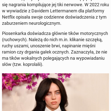
się na­gra­nia kom­pi­lu­ją­ce jej tiki nerwowe. W 2022 roku
w wy­wia­dzie z Davidem Let­ter­ma­nem dla plat­for­my
Netflix opisała swoje co­dzien­ne do­świad­cze­nia z tym
za­bu­rze­niem neu­ro­lo­gicz­nym.
Pio­sen­kar­ka do­świad­cza głównie tików mo­to­rycz­nych
(ru­cho­wych). Należą do nich m.in. kli­ka­nie szczęką,
ruchy uszami, uno­sze­nie brwi, na­pi­na­nie mięśni
ramion czy drgania gałek ocznych. Za­zna­czy­ła, że nie
ma tików wo­kal­nych po­le­ga­ją­cych na wy­po­wia­da­niu
słów (tzw. ko­pro­la­lii).