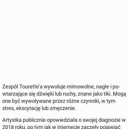
Zespół To­uret­te’a wy­wo­łu­je mi­mo­wol­ne, nagłe i po­
wta­rza­ją­ce się dźwięki lub ruchy, znane jako tiki. Mogą
one być wy­wo­ły­wa­ne przez różne czyn­ni­ki, w tym
stres, eks­cy­ta­cję lub zmę­cze­nie.
Ar­tyst­ka pu­blicz­nie opo­wie­dzia­ła o swojej dia­gno­zie w
2018 roku, po tym jak w in­ter­ne­cie zaczęły po­ja­wiać