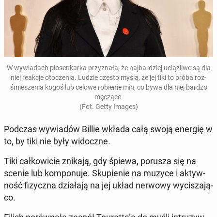
W wy­wia­dach pio­sen­kar­ka przy­zna­ła, że naj­bar­dziej uciąż­li­we są dla
niej reakcje oto­cze­nia. Ludzie często myślą, że jej tiki to próba roz­
śmie­sze­nia kogoś lub celowe ro­bie­nie min, co bywa dla niej bardzo
męczące.
(Fot. Getty Images)
Podczas wy­wia­dów Billie wkłada całą swoją energię w
to, by tiki nie były wi­docz­ne.
Tiki cał­ko­wi­cie znikają, gdy śpiewa, porusza się na
scenie lub kom­po­nu­je
. Sku­pie­nie na muzyce i ak­tyw­
ność fi­zycz­na dzia­ła­ją na jej układ nerwowy wy­ci­sza­ją­
co.