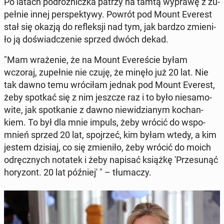
Po latach po­dróż­nicz­ka patrzy na tamtą wyprawę z zu­
peł­nie innej per­spek­ty­wy. Powrót pod Mount Everest
stał się okazją do re­flek­sji nad tym, jak bardzo zmie­ni­
ło ją do­świad­cze­nie sprzed dwóch dekad.
"Mam wra­że­nie, że na Mount Eve­re­ście byłam
wczoraj, zu­peł­nie nie czuję, że minęło już 20 lat. Nie
tak dawno temu wró­ci­łam jednak pod Mount Everest,
żeby spotkać się z nim jeszcze raz i to było nie­sa­mo­
wi­te, jak spo­tka­nie z dawno nie­wi­dzia­nym ko­chan­
kiem. To był dla mnie impuls, żeby wrócić do wspo­
mnień sprzed 20 lat, spoj­rzeć, kim byłam wtedy, a kim
jestem dzisiaj, co się zmie­ni­ło, żeby wrócić do moich
od­ręcz­nych notatek i żeby napisać książkę 'Prze­su­nąć
ho­ry­zont. 20 lat póź­nie­j' " – tłu­ma­czy.