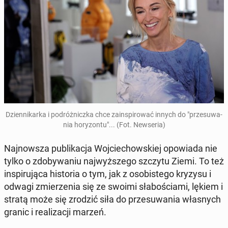
Dzien­ni­kar­ka i po­dróż­nicz­ka chce za­in­spi­ro­wać innych do "prze­su­wa­
nia ho­ry­zon­tu"... (Fot. New­se­ria)
Naj­now­sza pu­bli­ka­cja Woj­cie­chow­skiej opo­wia­da nie
tylko o zdo­by­wa­niu naj­wyż­sze­go szczytu Ziemi. To też
in­spi­ru­ją­ca hi­sto­ria o tym, jak z oso­bi­ste­go kryzysu i
odwagi zmie­rze­nia się ze swoimi sła­bo­ścia­mi, lękiem i
stratą może się zrodzić siła do prze­su­wa­nia wła­snych
granic i re­ali­za­cji marzeń.