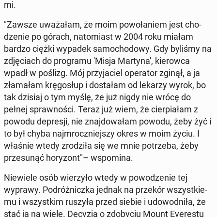
mi.
"Zawsze uwa­ża­łam, że moim po­wo­ła­niem jest cho­
dze­nie po górach, na­to­miast w 2004 roku miałam
bardzo ciężki wypadek sa­mo­cho­do­wy. Gdy byliśmy na
zdję­ciach do pro­gra­mu 'Misja Mar­ty­na', kie­row­ca
wpadł w poślizg. Mój przy­ja­ciel ope­ra­tor zginął, a ja
zła­ma­łam krę­go­słup i do­sta­łam od lekarzy wyrok, bo
tak dzisiaj o tym myślę, że już nigdy nie wrócę do
pełnej spraw­no­ści. Teraz już wiem, że cier­pia­łam z
powodu de­pre­sji, nie znaj­do­wa­łam powodu, żeby żyć i
to był chyba naj­mrocz­niej­szy okres w moim życiu. I
właśnie wtedy zro­dzi­ła się we mnie po­trze­ba, żeby
prze­su­nąć ho­ry­zont"– wspo­mi­na.
Nie­wie­le osób wie­rzy­ło wtedy w po­wo­dze­nie tej
wyprawy. Po­dróż­nicz­ka jednak na przekór wszyst­kie­
mu i wszyst­kim ruszyła przed siebie i udo­wod­ni­ła, że
stać ją na wiele. Decyzja o zdo­by­ciu Mount Eve­re­stu