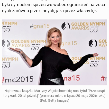
była sym­bo­lem sprze­ci­wu wobec ogra­ni­czeń na­rzu­ca­
nych zarówno przez innych, jak i przez własny lęk.
Naj­now­sza książka Martyny Woj­cie­chow­skiej nosi tytuł "Prze­su­nąć
ho­ry­zont. 20 lat później"
(pre­mie­ra miała miejsce 20 maja 2026 roku).
(Fot. Getty Images)