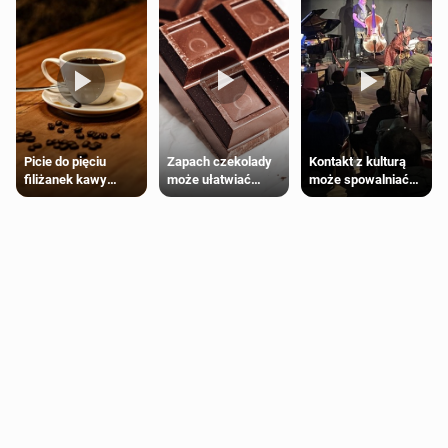
Zapach czekolady
Kontakt z kulturą
Picie do pięciu
może ułatwiać
może spowalniać
filiżanek kawy
trening siłowy
starzenie
dziennie jest
bezpieczne dla
większości
dorosłych