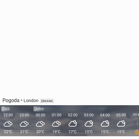
Pogoda
•
London
ZMIANA
Dziś
Jutro
22:00
23:00
00:00
01:00
02:00
03:00
04:00
05:00
05:
22°C
21°C
20°C
19°C
17°C
15°C
15°C
15°C