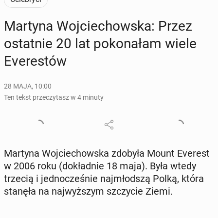
Martyna Woj­cie­chow­ska: Przez
ostat­nie 20 lat po­ko­na­łam wiele
Eve­re­stów
28 MAJA, 10:00
Ten tekst przeczytasz w 4 minuty
Martyna Woj­cie­chow­ska zdobyła Mount Everest
w 2006 roku (do­kład­nie 18 maja). Była wtedy
trzecią i jed­no­cze­śnie naj­młod­szą Polką, która
stanęła na naj­wyż­szym szczy­cie Ziemi.