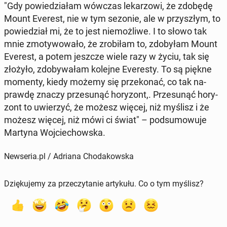
"Gdy po­wie­dzia­łam wówczas le­ka­rzo­wi, że zdobędę
Mount Everest, nie w tym sezonie, ale w przy­szłym, to
po­wie­dział mi, że to jest nie­moż­li­we. I to słowo tak
mnie zmo­ty­wo­wa­ło, że zro­bi­łam to, zdo­by­łam Mount
Everest, a potem jeszcze wiele razy w życiu, tak się
złożyło, zdo­by­wa­łam kolejne Eve­re­sty. To są piękne
momenty, kiedy możemy się prze­ko­nać, co tak na­
praw­dę znaczy prze­su­nąć ho­ry­zont,. Prze­su­nąć ho­ry­
zont to uwie­rzyć, że możesz więcej, niż myślisz i że
możesz więcej, niż mówi ci świat" – pod­su­mo­wu­je
Martyna Woj­cie­chow­ska.
Newseria.pl / Adriana Chodakowska
Dziękujemy za przeczytanie artykułu. Co o tym myślisz?