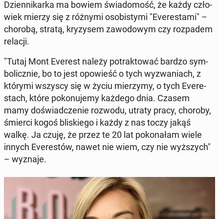
Dzien­ni­kar­ka ma bowiem świa­do­mość, że każdy czło­
wiek mierzy się z różnymi oso­bi­sty­mi "Eve­re­sta­mi" –
chorobą, stratą, kry­zy­sem za­wo­do­wym czy roz­pa­dem
relacji.
"Tutaj Mont Everest należy po­trak­to­wać bardzo sym­
bo­licz­nie, bo to jest opo­wieść o tych wy­zwa­niach, z
którymi wszyscy się w życiu mie­rzy­my, o tych Eve­re­
stach, które po­ko­nu­je­my każdego dnia. Czasem
mamy do­świad­cze­nie rozwodu, utraty pracy, choroby,
śmierci kogoś bli­skie­go i każdy z nas toczy jakąś
walkę. Ja czuję, że przez te 20 lat po­ko­na­łam wiele
innych Eve­re­stów, nawet nie wiem, czy nie wyż­szych"
– wyznaje.