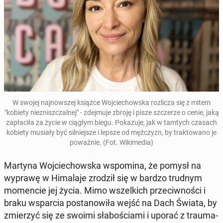
W swojej naj­now­szej książce Woj­cie­chow­ska roz­li­cza się z mitem
"kobiety nie­znisz­czal­nej" - zdej­mu­je zbroję i pisze szcze­rze o cenie, jaką
za­pła­ci­ła za życie w ciągłym biegu. Po­ka­zu­je, jak w tamtych czasach
kobiety musiały być sil­niej­sze i lepsze od męż­czyzn, by trak­to­wa­no je
po­waż­nie. (Fot. Wi­ki­me­dia)
Martyna Woj­cie­chow­ska wspo­mi­na, że pomysł na
wyprawę w Hi­ma­la­je zrodził się w bardzo trudnym
mo­men­cie jej życia. Mimo wszel­kich prze­ciw­no­ści i
braku wspar­cia po­sta­no­wi­ła wejść na Dach Świata, by
zmie­rzyć się ze swoimi sła­bo­ścia­mi i uporać z trau­ma­