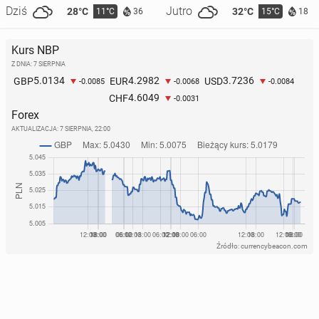
Dziś
Jutro
28°C
32°C
11°C
15°C
36
18
Kurs NBP
Z DNIA: 7 SIERPNIA
5.0134
4.2982
3.7236
GBP
EUR
USD
-0.0085
-0.0068
-0.0084
4.6049
CHF
-0.0031
Forex
AKTUALIZACJA:
7 SIERPNIA, 22:00
Źródło: currencybeacon.com