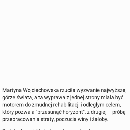
Martyna Woj­cie­chow­ska rzuciła wy­zwa­nie naj­wyż­szej
górze świata, a ta wyprawa z jednej strony miała być
motorem do żmudnej re­ha­bi­li­ta­cji i od­le­głym celem,
który pozwala "prze­su­nąć ho­ry­zont", z drugiej – próbą
prze­pra­co­wa­nia straty, po­czu­cia winy i żałoby.