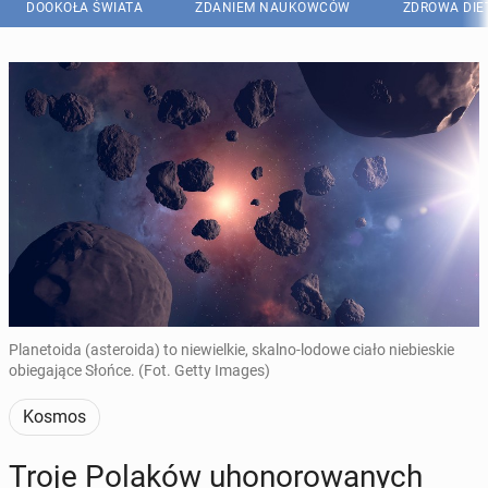
DOOKOŁA ŚWIATA
ZDANIEM NAUKOWCÓW
ZDROWA DIE
Planetoida (asteroida) to niewielkie, skalno-lodowe ciało niebieskie
obiegające Słońce. (Fot. Getty Images)
Kosmos
Troje Polaków uho­no­ro­wa­nych