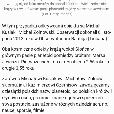
wahają się od kilku metrów do ponad 1000 km. Więk­szość z nich
krąży w tzw. głównym pasie pla­ne­to­id między Marsem a Jo­wi­szem.
(Fot. Getty Images)
W tym przy­pad­ku od­kryw­ca­mi obiektu są Michał
Kusiak i Michał Żoł­now­ski. Ob­ser­wa­cji do­ko­na­li 6 li­sto­
pa­da 2013 roku w Ob­ser­wa­to­rium Rantiga (Tincana).
Oba ko­smicz­ne obiekty krążą wokół Słońca w
głównym pasie pla­ne­to­id po­mię­dzy or­bi­ta­mi Marsa i
Jowisza. Pierw­sze ciało ma okres obiegu 2,56 roku, a
drugie 3,55 roku
Zarówno Mi­cha­ło­wi Ku­sia­ko­wi, Mi­cha­ło­wi Żoł­now­
skie­mu, jak i Ka­zi­mie­rzo­wi Czer­ni­so­wi za­wdzię­cza­my
dzie­siąt­ki pol­skich nazw pla­ne­to­id, od pol­skich królów i
słyn­nych osób, po mniej znane ogółowi spo­łe­czeń­
stwa po­sta­cie, za­słu­żo­ne w różnych dzie­dzi­nach, np.
nauce, sporcie, filmie.