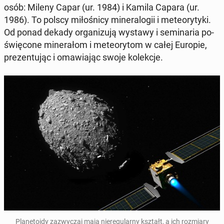
osób: Mileny Capar (ur. 1984) i Kamila Capara (ur.
1986). To polscy mi­ło­śni­cy mi­ne­ra­lo­gii i me­te­ory­ty­ki.
Od ponad dekady or­ga­ni­zu­ją wystawy i se­mi­na­ria po­
świę­co­ne mi­ne­ra­łom i me­te­ory­tom w całej Europie,
pre­zen­tu­jąc i oma­wia­jąc swoje ko­lek­cje.
Pla­ne­to­idy za­zwy­czaj mają nie­re­gu­lar­ny kształt, a ich roz­mia­ry