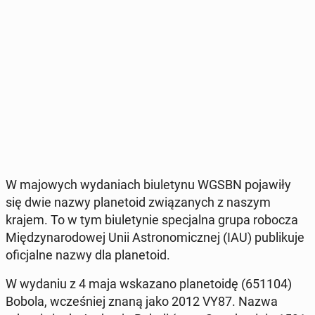
W ma­jo­wych wy­da­niach biu­le­ty­nu WGSBN po­ja­wi­ły
się dwie nazwy pla­ne­to­id zwią­za­nych z naszym
krajem. To w tym biu­le­ty­nie spe­cjal­na grupa robocza
Mię­dzy­na­ro­do­wej Unii Astro­no­micz­nej (IAU) pu­bli­ku­je
ofi­cjal­ne nazwy dla pla­ne­to­id.
W wydaniu z 4 maja wska­za­no pla­ne­to­idę (651104)
Bobola, wcze­śniej znaną jako 2012 VY87. Nazwa