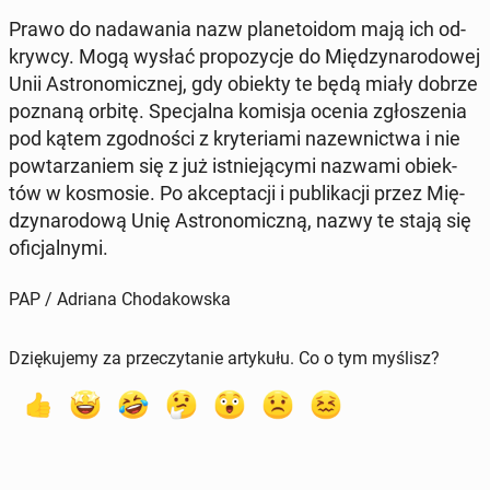
Prawo do nada­wa­nia nazw pla­ne­to­idom mają ich od­
kryw­cy. Mogą wysłać pro­po­zy­cje do Mię­dzy­na­ro­do­wej
Unii Astro­no­micz­nej, gdy obiekty te będą miały dobrze
poznaną orbitę. Spe­cjal­na komisja ocenia zgło­sze­nia
pod kątem zgod­no­ści z kry­te­ria­mi na­zew­nic­twa i nie
po­wta­rza­niem się z już ist­nie­ją­cy­mi nazwami obiek­
tów w ko­smo­sie. Po ak­cep­ta­cji i pu­bli­ka­cji przez Mię­
dzy­na­ro­do­wą Unię Astro­no­micz­ną, nazwy te stają się
ofi­cjal­ny­mi.
PAP / Adriana Chodakowska
Dziękujemy za przeczytanie artykułu. Co o tym myślisz?