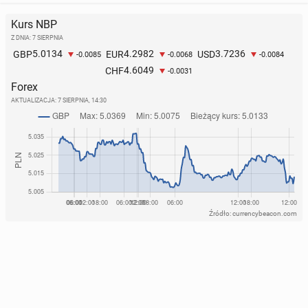
Kurs NBP
Z DNIA: 7 SIERPNIA
5.0134
4.2982
3.7236
GBP
EUR
USD
-0.0085
-0.0068
-0.0084
4.6049
CHF
-0.0031
Forex
AKTUALIZACJA:
7 SIERPNIA, 14:30
Źródło: currencybeacon.com