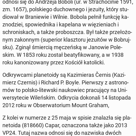
odnosi się do An­drze­ja Boboli (ur. w Stra­cho­ci­nie 1591,
zm. 1657), pol­skie­go du­chow­ne­go i jezuity, który stu­
dio­wał w Bra­nie­wie i Wilnie. Bobola pełnił funkcję ka­
zno­dziei, spo­wied­ni­ka i ka­pe­la­na w wię­zie­niach i
schro­ni­skach, a także pro­bosz­cza. Był także prze­ło­żo­
nym za­kon­nym (su­pe­rior klasz­to­ru je­zu­itów w Bo­bruj­
sku). Zginął śmier­cią mę­czeń­ską w Janowie Po­le­
skim. W 1853 roku został be­aty­fi­ko­wa­ny, a w 1938
roku ka­no­ni­zo­wa­ny przez Kościół ka­to­lic­ki.
Od­kryw­ca­mi pla­ne­to­idy są Ka­zi­mie­ras Černis (Ka­zi­
mierz Czernis) i Richard P. Boyle. Pierw­szy z astro­no­
mów to polsko-li­tew­ski na­uko­wiec pra­cu­ją­cy na Uni­
wer­sy­te­cie Wi­leń­skim. Od­kry­cia do­ko­na­li 14 li­sto­pa­da
2012 roku w Ob­ser­wa­to­rium Mount Graham,
Z kolei w numerze z 25 maja w spisie zna­la­zła się pla­
ne­to­ida (818660) Capar, ozna­czo­na także jako 2013
VP24. Tutaj nazwa odnosi się do na­zwi­ska dwóch