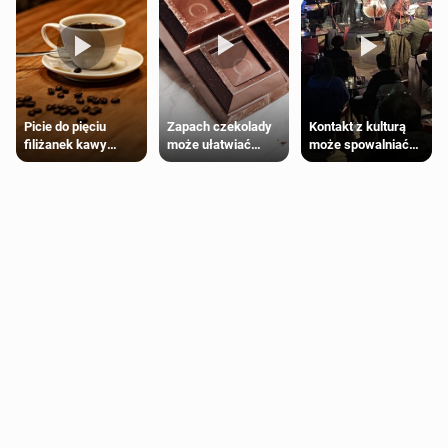
Zapach czekolady
Kontakt z kulturą
Picie do pięciu
może ułatwiać
może spowalniać
filiżanek kawy
trening siłowy
starzenie
dziennie jest
bezpieczne dla
większości
dorosłych