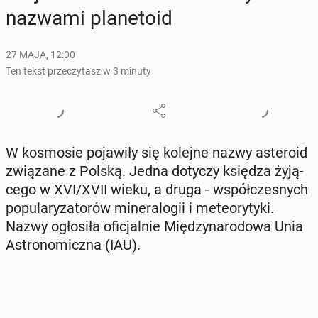
nazwami pla­ne­to­id
27 MAJA, 12:00
Ten tekst przeczytasz w 3 minuty
W ko­smo­sie po­ja­wi­ły się kolejne nazwy aste­ro­id
zwią­za­ne z Polską. Jedna dotyczy księdza ży­ją­
ce­go w XVI/XVII wieku, a druga - współ­cze­snych
po­pu­la­ry­za­to­rów mi­ne­ra­lo­gii i me­te­ory­ty­ki.
Nazwy ogło­si­ła ofi­cjal­nie Mię­dzy­na­ro­do­wa Unia
Astro­no­micz­na (IAU).