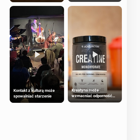
bezpieczne dla
większości dorosłych
Kreatyna może
Kontakt z kulturą może
wzmacniać odporność
spowalniać starzenie
przeciw nowotworom