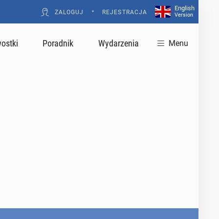
English
•
ZALOGUJ
REJESTRACJA
Version
ostki
Poradnik
Wydarzenia
Menu