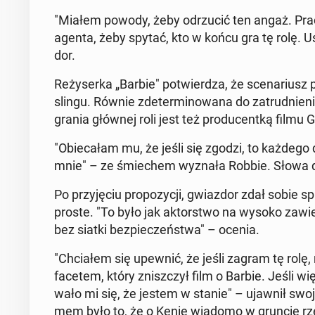
"Miałem powody, żeby od­rzu­cić ten angaż. Praca
agenta, żeby spytać, kto w końcu gra tę rolę. U
dor.
Re­ży­ser­ka „Barbie" po­twier­dza, że sce­na­riu
slin­gu. Równie zde­ter­mi­no­wa­na do za­trud­ni
gra­nia głównej roli jest też pro­du­cent­ką filmu 
"Obie­ca­łam mu, że jeśli się zgodzi, to każdeg
mnie" – ze śmie­chem wyznała Robbie. Słowa do
Po przy­ję­ciu pro­po­zy­cji, gwiaz­dor zdał sobie
proste. "To było jak ak­tor­stwo na wysoko za­wie­s
bez siatki bez­pie­czeń­stwa" – ocenia.
"Chcia­łem się upewnić, że jeśli zagram tę rolę
facetem, który znisz­czył film o Barbie. Jeśli 
wa­ło mi się, że jestem w stanie" – ujawnił swoj
mem było to, że o Kenie wiadomo w gruncie rzec