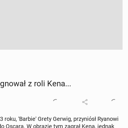
gno­wał z roli Kena...
roku, 'Bar­bie' Grety Gerwig, przy­niósł Ryanowi
cję do Oscara. W obrazie tym zagrał Kena, jednak