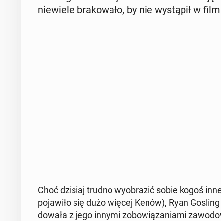
nie­wie­le bra­ko­wa­ło, by nie wy­stą­pił w filmi
Choć dzisiaj trudno wy­obra­zić sobie kogoś inne
po­ja­wi­ło się dużo więcej Kenów), Ryan Gosling mó
do­wa­ła z jego innymi zo­bo­wią­za­nia­mi za­wo­do