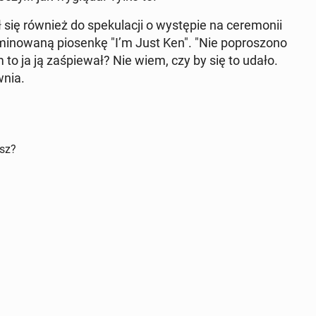
ię również do spe­ku­la­cji o wy­stę­pie na ce­re­mo­nii
­no­wa­ną pio­sen­kę "I’m Just Ken". "Nie po­pro­szo­no
o ja ją za­śpie­wał? Nie wiem, czy by się to udało.
­nia.
isz?