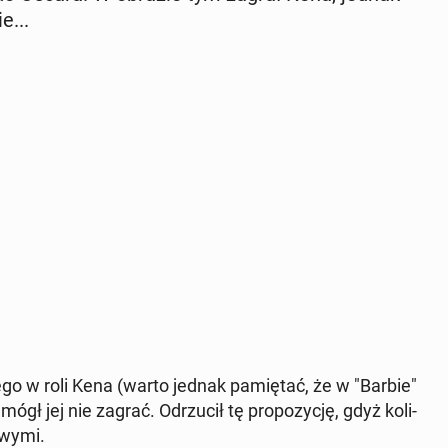
e...
go w roli Kena (warto jednak pa­mię­tać, że w "Barbie"
gł jej nie zagrać. Od­rzu­cił tę pro­po­zy­cję, gdyż ko­li­
­wy­mi.