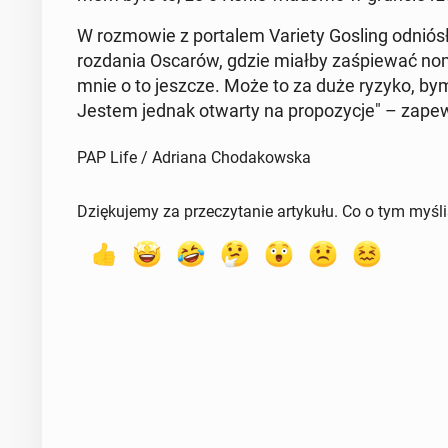
W roz­mo­wie z por­ta­lem Variety Gosling odniósł s
roz­da­nia Oscarów, gdzie miałby za­śpie­wać no­mi
mnie o to jeszcze. Może to za duże ryzyko, bym t
Jestem jednak otwarty na pro­po­zy­cje" – za­pew
PAP Life / Adriana Chodakowska
Dziękujemy za przeczytanie artykułu. Co o tym myśl