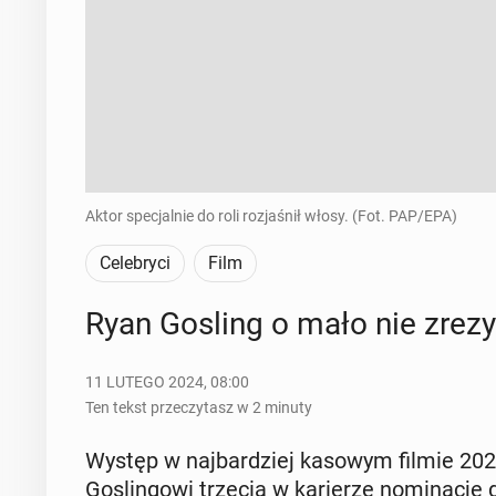
Aktor specjalnie do roli rozjaśnił włosy. (Fot. PAP/EPA)
Celebryci
Film
Ryan Gosling o mało nie zre­zy­
11 LUTEGO 2024, 08:00
Ten tekst przeczytasz w 2 minuty
Występ w naj­bar­dziej kasowym filmie 2023 
Go­slin­go­wi trzecią w ka­rie­rze no­mi­na­