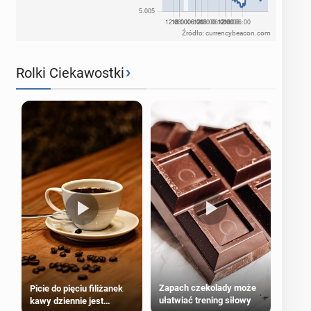
Źródło: currencybeacon.com
›
Rolki Ciekawostki
Zapach czekolady może
Picie do pięciu filiżanek
ułatwiać trening siłowy
kawy dziennie jest