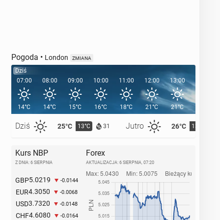
Pogoda
•
London
ZMIANA
Dziś
07:00
08:00
09:00
10:00
11:00
12:00
13:00
14:00
14°C
14°C
15°C
16°C
18°C
21°C
21°C
22°C
Dziś
Jutro
25°C
26°C
13°C
13°C
31
Kurs NBP
Forex
Z DNIA: 6 SIERPNIA
AKTUALIZACJA:
6 SIERPNIA, 07:20
5.0219
GBP
-0.0144
4.3050
EUR
-0.0068
3.7320
USD
-0.0148
4.6080
CHF
-0.0164