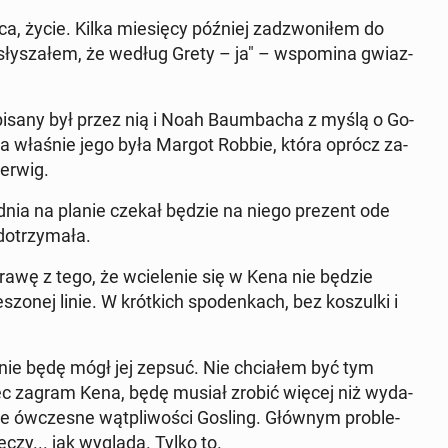
, życie. Kilka mie­się­cy później za­dzwo­ni­łem do
sły­sza­łem, że według Grety – ja" – wspo­mi­na gwiaz­
sz pisany był przez nią i Noah Baum­ba­cha z myślą o Go­
e­nia właśnie jego była Margot Robbie, która oprócz za­
Gerwig.
o dnia na planie czekał będzie na niego prezent ode
­trzy­ma­ła.
 sprawę z tego, że wcie­le­nie się w Kena nie będzie
zo­nej linie. W krót­kich spoden­kach, bez ko­szul­ki i
, nie będę mógł jej zepsuć. Nie chcia­łem być tym
więc zagram Kena, będę musiał zrobić więcej niż wy­da­
e ów­cze­sne wąt­pli­wo­ści Gosling. Głównym pro­ble­
zy... jak wygląda. Tylko to.