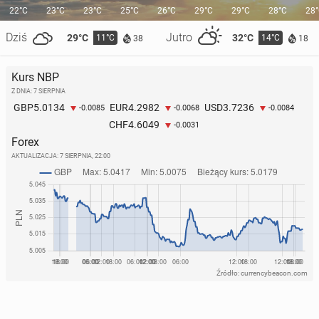
22°C
23°C
23°C
25°C
26°C
29°C
29°C
28°C
28
Dziś
Jutro
29°C
32°C
11°C
14°C
38
18
Kurs NBP
Z DNIA: 7 SIERPNIA
5.0134
4.2982
3.7236
GBP
EUR
USD
-0.0085
-0.0068
-0.0084
4.6049
CHF
-0.0031
Forex
AKTUALIZACJA:
7 SIERPNIA, 22:00
Źródło: currencybeacon.com