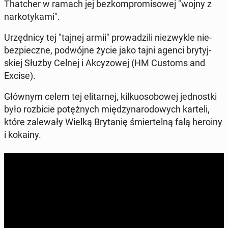
That­cher
w ramach jej bez­kom­pro­mi­so­wej "wojny z
nar­ko­ty­ka­mi".
Urzęd­ni­cy tej "tajnej armii" pro­wa­dzi­li nie­zwy­kle nie­
bez­piecz­ne, po­dwój­ne życie jako tajni agenci bry­tyj­
skiej Służby Celnej i Ak­cy­zo­wej (HM Customs and
Excise).
Głównym celem tej eli­tar­nej, kil­ku­oso­bo­wej jed­nost­ki
było roz­bi­cie po­tęż­nych mię­dzy­na­ro­do­wych karteli,
które za­le­wa­ły Wielką Bry­ta­nię śmier­tel­ną falą heroiny
i kokainy.