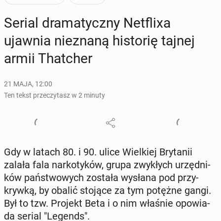
Serial dra­ma­tycz­ny Net­fli­xa
ujawnia nie­zna­ną hi­sto­rię tajnej
armii That­cher
21 MAJA, 12:00
Ten tekst przeczytasz w 2 minuty
Gdy w latach 80. i 90. ulice Wiel­kiej Bry­ta­nii
zalała fala nar­ko­ty­ków, grupa zwy­kłych urzęd­ni­
ków pań­stwo­wych została wysłana pod przy­
kryw­ką, by obalić stojące za tym potężne gangi.
Był to tzw. Projekt Beta i o nim właśnie opo­wia­
da serial "Legends".