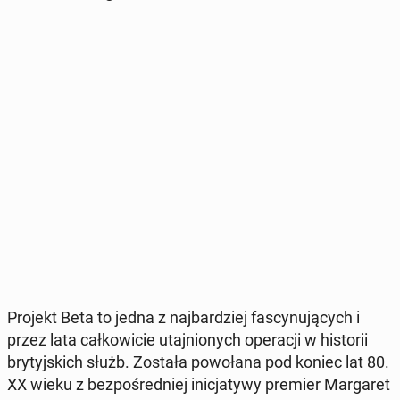
Projekt Beta to jedna z naj­bar­dziej fa­scy­nu­ją­cych i
przez lata cał­ko­wi­cie utaj­nio­nych ope­ra­cji w hi­sto­rii
bry­tyj­skich służb. Została po­wo­ła­na pod koniec lat 80.
XX wieku z bez­po­śred­niej ini­cja­ty­wy premier Mar­ga­ret