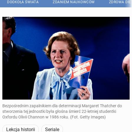
DOOKOŁA ŚWIATA
ZDANIEM NAUKOWCÓW
ZDROWA DIE
Bezpośrednim zapalnikiem dla determinacji Margaret Thatcher do
stworzenia tej jednostki była głośna śmierć 22-letniej studentki
Oxfordu Olivii Channon w 1986 roku. (Fot. Getty Images)
Lekcja historii
Seriale