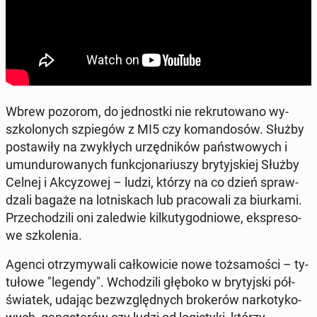
Wbrew pozorom, do jed­nost­ki nie re­kru­to­wa­no wy­
szko­lo­nych szpie­gów z MI5 czy ko­man­do­sów. Służby
po­sta­wi­ły na zwy­kłych urzęd­ni­ków pań­stwo­wych i
umun­du­ro­wa­nych funk­cjo­na­riu­szy bry­tyj­skiej Służby
Celnej i Ak­cy­zo­wej – ludzi, którzy na co dzień spraw­
dza­li bagaże na lot­ni­skach lub pra­co­wa­li za biur­ka­mi.
Prze­cho­dzi­li oni za­le­d­wie kil­ku­ty­go­dnio­we, eks­pre­so­
we szko­le­nia.
Agenci otrzy­my­wa­li cał­ko­wi­cie nowe toż­sa­mo­ści – ty­
tu­ło­we "legendy". Wcho­dzi­li głęboko w bry­tyj­ski pół­
świa­tek, udając bez­względ­nych bro­ke­rów nar­ko­ty­ko­