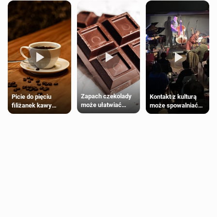
Zapach czekolady
Kontakt z kulturą
Picie do pięciu
może ułatwiać
może spowalniać
filiżanek kawy
trening siłowy
starzenie
dziennie jest
bezpieczne dla
większości
dorosłych