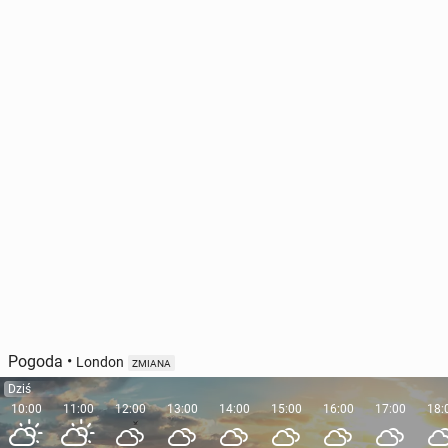
Pogoda
•
London
ZMIANA
Dziś
10:00
11:00
12:00
13:00
14:00
15:00
16:00
17:00
18: