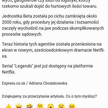
wych, gang­ste­rów czy ludzi od lo­gi­sty­ki, którzy
rzekomo szukali dojść do hur­to­wych ilości towaru.
Jed­nost­ka Beta została po cichu za­mknię­ta około
2000 roku
, gdy pro­ce­du­ry jej dzia­ła­nia i toż­sa­mo­ści
zaczęły wy­cho­dzić na jaw podczas skom­pli­ko­wa­nych
pro­ce­sów są­do­wych.
Teraz hi­sto­ria tych agentów została prze­nie­sio­na na
ekran w nowym, sze­ścio­od­cin­ko­wym dra­ma­cie Net­fli­
xa.
Serial "Legends" jest już do­stęp­ny na plat­for­mie
Netflix.
Express.co.uk / Adriana Chodakowska
Dziękujemy za przeczytanie artykułu. Co o tym myślisz?