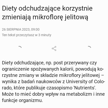
Diety od­chu­dza­ją­ce ko­rzyst­nie
zmie­nia­ją mi­kro­flo­rę je­li­to­wą
26 SIERPNIA 2023, 09:00
Ten tekst przeczytasz w 3 minuty
Diety od­chu­dza­ją­ce, np. post prze­ry­wa­ny czy
ogra­ni­cze­nie spo­ży­wa­nych kalorii, po­wo­du­ją ko­
rzyst­ne zmiany w skła­dzie mi­kro­flo­ry je­li­to­wej –
wynika z badań na­ukow­ców z Uni­ver­si­ty of Co­lo­
ra­do, które pu­bli­ku­je cza­so­pi­smo 'Nu­trient­s'.
Może to mieć dobry wpływ na me­ta­bo­lizm i inne
funkcje or­ga­ni­zmu.