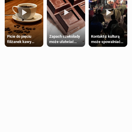
Zapach czekolady
Kontakt z kulturą
Picie do pięciu
może ułatwiać
może spowalniać
filiżanek kawy
trening siłowy
starzenie
dziennie jest
bezpieczne dla
większości
dorosłych