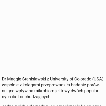
Dr Maggie Sta­ni­slaw­ski z Uni­ver­si­ty of Co­lo­ra­do (USA)
wspól­nie z ko­le­ga­mi prze­pro­wa­dzi­ła badanie po­rów­
nu­ją­ce wpływ na mi­kro­biom je­li­to­wy dwóch po­pu­lar­
nych diet od­chu­dza­ją­cych.