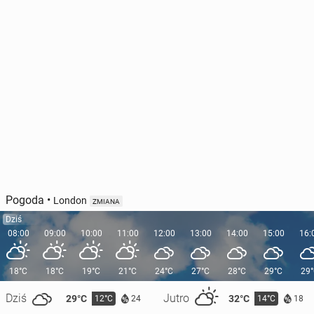
Pogoda
•
London
ZMIANA
Dziś
08:00
09:00
10:00
11:00
12:00
13:00
14:00
15:00
16:
18°C
18°C
19°C
21°C
24°C
27°C
28°C
29°C
29
Dziś
Jutro
29°C
32°C
12°C
14°C
24
18