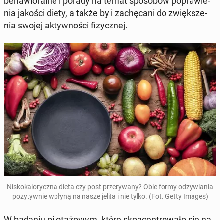
be­ha­wio­ral­ne i porady na temat spo­so­bów po­pra­wie­
nia jakości diety, a także byli za­chę­ca­ni do zwięk­sze­
nia swojej ak­tyw­no­ści fi­zycz­nej.
Ni­sko­ka­lo­rycz­na dieta czy post prze­ry­wa­ny? Obie formy od­zy­wia­nia
po­zy­tyw­nie wpłyną na nasze jelita i nie tylko. (Fot. Getty Images)
W badaniu pi­lo­ta­żo­wym, które skon­cen­tro­wa­ło się na