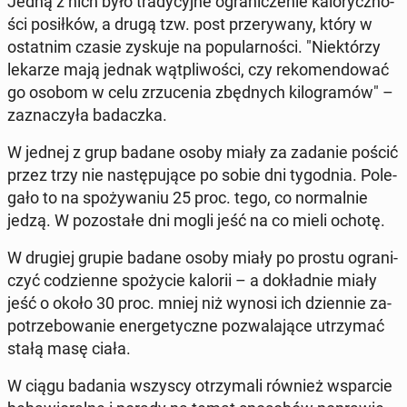
Jedną z nich było tra­dy­cyj­ne ogra­ni­cze­nie ka­lo­rycz­no­
ści po­sił­ków, a drugą tzw. post prze­ry­wa­ny, który w
ostat­nim czasie zyskuje na po­pu­lar­no­ści. "Nie­któ­rzy
lekarze mają jednak wąt­pli­wo­ści, czy re­ko­men­do­wać
go osobom w celu zrzu­ce­nia zbęd­nych ki­lo­gra­mów" –
za­zna­czy­ła ba­dacz­ka.
W jednej z grup badane osoby miały za zadanie pościć
przez trzy nie na­stę­pu­ją­ce po sobie dni ty­go­dnia. Po­le­
ga­ło to na spo­ży­wa­niu 25 proc. tego, co nor­mal­nie
jedzą. W po­zo­sta­łe dni mogli jeść na co mieli ochotę.
W drugiej grupie badane osoby miały po prostu ogra­ni­
czyć co­dzien­ne spo­ży­cie kalorii – a do­kład­nie miały
jeść o około 30 proc. mniej niż wynosi ich dzien­nie za­
po­trze­bo­wa­nie ener­ge­tycz­ne po­zwa­la­ją­ce utrzy­mać
stałą masę ciała.
W ciągu badania wszyscy otrzy­ma­li również wspar­cie