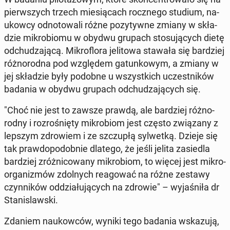
pierw­szych trzech mie­sią­cach rocz­ne­go studium, na­
ukow­cy od­no­to­wa­li różne po­zy­tyw­ne zmiany w skła­
dzie mi­kro­bio­mu w obydwu grupach sto­su­ją­cych dietę
od­chu­dza­ją­cą. Mi­kro­flo­ra je­li­to­wa stawała się bar­dziej
róż­no­rod­na pod wzglę­dem ga­tun­ko­wym, a zmiany w
jej skła­dzie były podobne u wszyst­kich uczest­ni­ków
badania w obydwu grupach od­chu­dza­ją­cych się.
"Choć nie jest to zawsze prawdą, ale bar­dziej róż­no­
rod­ny i roz­ro­śnię­ty mi­kro­biom jest często zwią­za­ny z
lepszym zdro­wiem i ze szczu­płą syl­wet­ką. Dzieje się
tak praw­do­po­dob­nie dlatego, że jeśli jelita za­sie­dla
bar­dziej zróż­ni­co­wa­ny mi­kro­biom, to więcej jest mi­kro­
or­ga­ni­zmów zdol­nych re­ago­wać na różne zestawy
czyn­ni­ków od­dzia­łu­ją­cych na zdrowie" – wy­ja­śni­ła dr
Sta­ni­slaw­ski.
Zdaniem na­ukow­ców, wyniki tego badania wska­zu­ją,