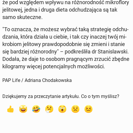
że pod wzglę­dem wpływu na róż­no­rod­ność mi­kro­flo­ry
je­li­to­wej, jedna i druga dieta od­chu­dza­ją­ca są tak
samo sku­tecz­ne.
"To oznacza, że możesz wybrać taką stra­te­gię od­chu­
dza­nia, która działa u ciebie, i tak czy inaczej twój mi­
kro­biom je­li­to­wy praw­do­po­dob­nie się zmieni i stanie
się bar­dziej róż­no­rod­ny" – pod­kre­śli­ła dr Sta­ni­slaw­ski.
Dodała, że daje to osobom pra­gną­cym zrzucić zbędne
ki­lo­gra­my więcej po­ten­cjal­nych moż­li­wo­ści.
PAP Life / Adriana Chodakowska
Dziękujemy za przeczytanie artykułu. Co o tym myślisz?