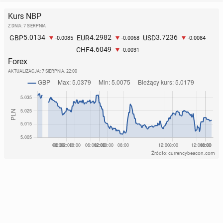
Kurs NBP
Z DNIA: 7 SIERPNIA
5.0134
4.2982
3.7236
GBP
EUR
USD
-0.0085
-0.0068
-0.0084
4.6049
CHF
-0.0031
Forex
AKTUALIZACJA:
7 SIERPNIA, 22:00
Źródło: currencybeacon.com