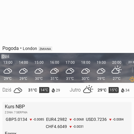
Pogoda
•
London
ZMIANA
Dziś
13:00
14:00
15:00
16:00
17:00
18:00
19:00
20:00
20:
29°C
29°C
30°C
31°C
31°C
30°C
29°C
27°C
Dziś
Jutro
31°C
29°C
14°C
15°C
29
34
Kurs NBP
Z DNIA: 7 SIERPNIA
5.0134
4.2982
3.7236
GBP
EUR
USD
-0.0085
-0.0068
-0.0084
4.6049
CHF
-0.0031
Forex