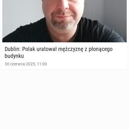
Dublin: Polak ura­to­wał męż­czy­znę z pło­ną­ce­go
budynku
30 czerwca 2025, 11:00