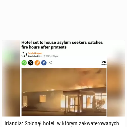
Ir­lan­dia: Spłonął hotel, w którym za­kwa­te­ro­wa­nych