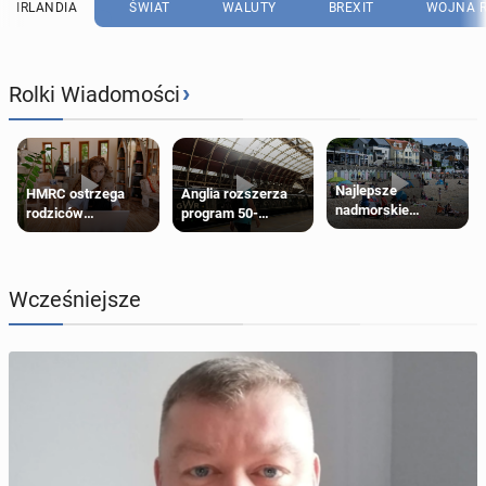
IRLANDIA
ŚWIAT
WALUTY
BREXIT
WOJNA R
›
Rolki Wiadomości
Najlepsze
HMRC ostrzega
Anglia rozszerza
nadmorskie
rodziców
program 50-
miasteczko blisko
pobierających Child
procentowych
Londynu
Benefit. Mogą być
zniżek kolejowych
zobowiązani do
na 18-latków
zwrotu zasiłku
Wcześniejsze