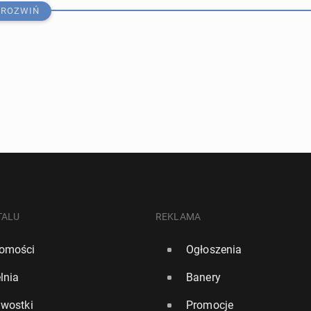
ROZWIŃ
­lep­szych miast i mia­ste­czek do za­ło­że­nia rodziny w
TALU
REKLAMA
omości
Ogłoszenia
1
lnia
Banery
ry­tyj­skie mia­stecz­ko za­chwy­ca setką nie­za­leż­nych
awostki
Promocje