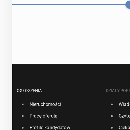
Ranking 10 naj
Anglii
OGŁOSZENIA
DZIAŁY POR
Nieruchomości
Wiad
8 czerwca, 08:00
Pracę oferują
Czyte
To uro­kli­we b
Profile kandydatów
Ciek