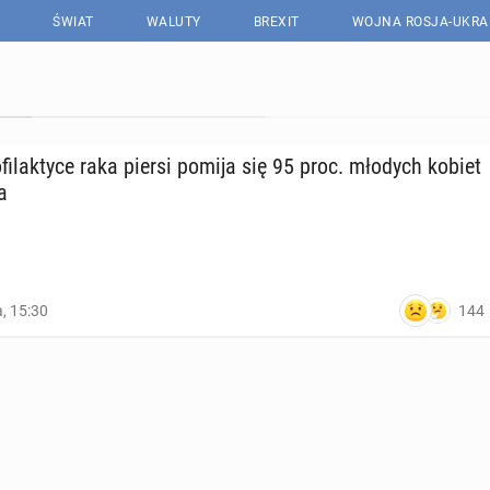
ŚWIAT
WALUTY
BREXIT
WOJNA ROSJA-UKRA
fi­lak­ty­ce raka piersi pomija się 95 proc. młodych kobiet
a
144
a, 15:30