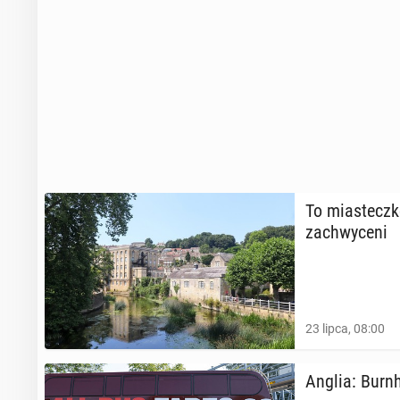
To mia­stecz­k
za­chwy­ce­ni
23 lipca, 08:00
Anglia: Burnh