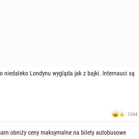
o nie­da­le­ko Londynu wygląda jak z bajki. In­ter­nau­ci są
1204
am obniży ceny mak­sy­mal­ne na bilety au­to­bu­so­we