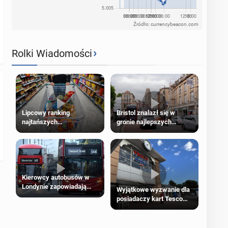
Źródło: currencybeacon.com
›
Rolki Wiadomości
Lipcowy ranking
Bristol znalazł się w
najtańszych
gronie najlepszych
supermarketów
kierunków podróży na
świecie
Kierowcy autobusów w
Londynie zapowiadają
Wyjątkowe wyzwanie dla
strajki
posiadaczy kart Tesco
Clubcard!