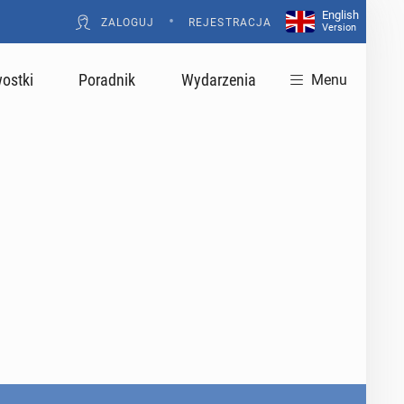
English
•
ZALOGUJ
REJESTRACJA
Version
ostki
Poradnik
Wydarzenia
Menu