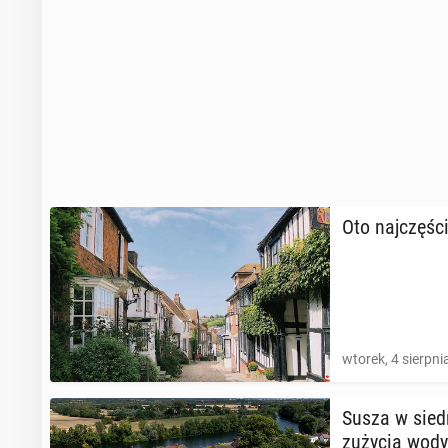
Oto naj­czę­ści
wtorek, 4 sierpni
Susza w siedm
zużycia wody