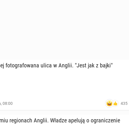
ej fo­to­gra­fo­wa­na ulica w Anglii. "Jest jak z bajki"
435
a, 08:00
iu re­gio­nach Anglii. Władze apelują o ogra­ni­cze­nie