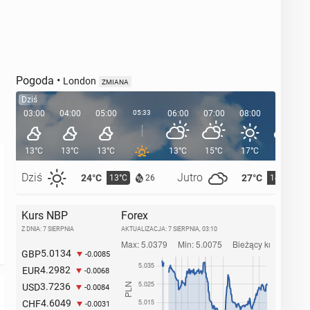
Pogoda
•
London
ZMIANA
Dziś
03:00
04:00
05:00
05:33
06:00
07:00
08:00
09:00
13°C
13°C
13°C
13°C
15°C
17°C
19°C
Dziś
Jutro
24°C
27°C
13°C
14°C
26
Kurs NBP
Forex
Z DNIA: 7 SIERPNIA
AKTUALIZACJA:
7 SIERPNIA, 03:10
5.0134
GBP
-0.0085
4.2982
EUR
-0.0068
3.7236
USD
-0.0084
4.6049
CHF
-0.0031