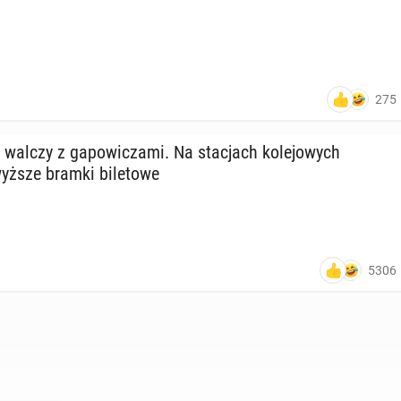
275
d walczy z ga­po­wi­cza­mi. Na sta­cjach ko­le­jo­wych
yższe bramki bi­le­to­we
5306