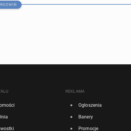
ROZWIŃ
pej­ska opu­bli­ko­wa­ła unijny wykaz nie­bez­piecz­nych linii
TALU
REKLAMA
omości
Ogłoszenia
0
lnia
Banery
­dzie sa­mo­lo­tów Ry­ana­ira? Prze­woź­nik "trol­lu­je" klien­
awostki
Promocje