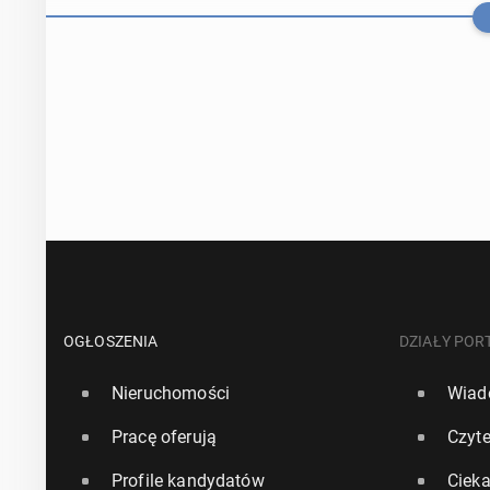
Komisja Eu­ro­
lot­ni­czych
OGŁOSZENIA
DZIAŁY POR
Nieruchomości
Wiad
10 czerwca, 10:3
Pracę oferują
Czyte
Wi-Fi na po­kła
Profile kandydatów
Ciek