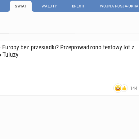
ŚWIAT
WALUTY
BREXIT
WOJNA ROSJA-UKRA
do Europy bez prze­siad­ki? Prze­pro­wa­dzo­no testowy lot z
o Tuluzy
144