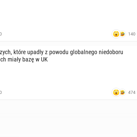
140
0
i­czych, które upadły z powodu glo­bal­ne­go nie­do­bo­ru
nich miały bazę w UK
474
0