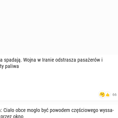
ra spadają. Wojna w Iranie od­stra­sza pa­sa­że­rów i
ty paliwa
66
ra: Ciało obce mogło być powodem czę­ścio­we­go wy­ssa­
a przez okno