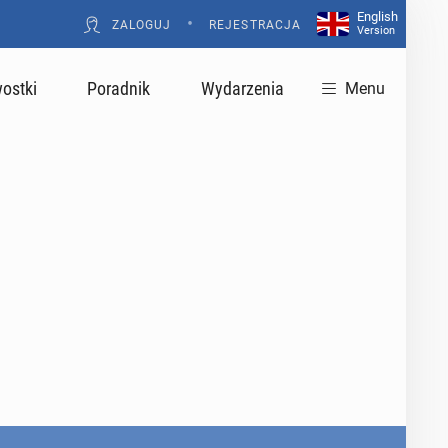
English
•
ZALOGUJ
REJESTRACJA
Version
ostki
Poradnik
Wydarzenia
Menu