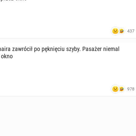
437
a­ira za­wró­cił po pęk­nię­ciu szyby. Pasażer niemal
 okno
978