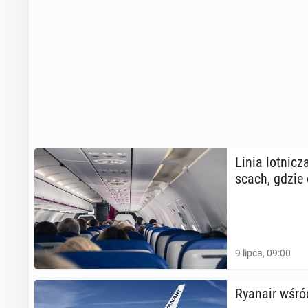
Linia lot­ni­c
scach, gdzie 
9 lipca, 09:00
Ryanair wśród 