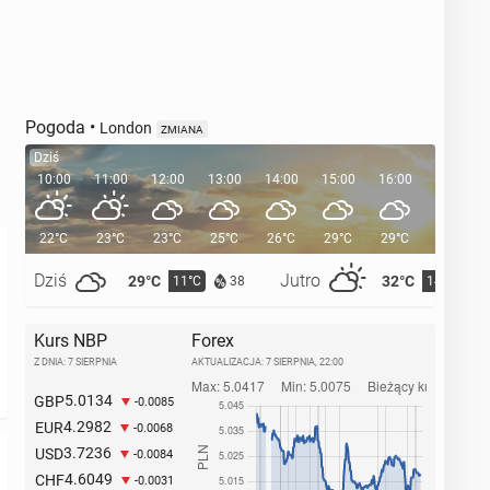
Pogoda
•
London
ZMIANA
Dziś
10:00
11:00
12:00
13:00
14:00
15:00
16:00
17:00
22°C
23°C
23°C
25°C
26°C
29°C
29°C
28°C
Dziś
Jutro
29°C
32°C
11°C
14°C
38
Kurs NBP
Forex
Z DNIA: 7 SIERPNIA
AKTUALIZACJA:
7 SIERPNIA, 22:00
5.0134
GBP
-0.0085
4.2982
EUR
-0.0068
3.7236
USD
-0.0084
4.6049
CHF
-0.0031