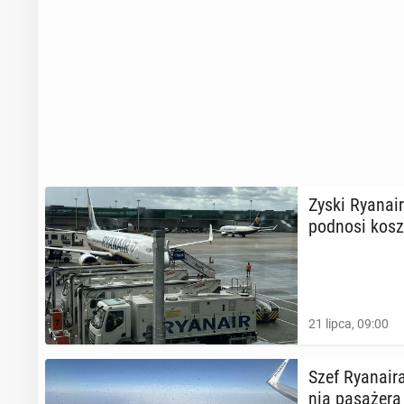
Zyski Ry­ana­i
podnosi kosz
21 lipca, 09:00
Szef Ry­ana­i
nia pa­sa­że­r