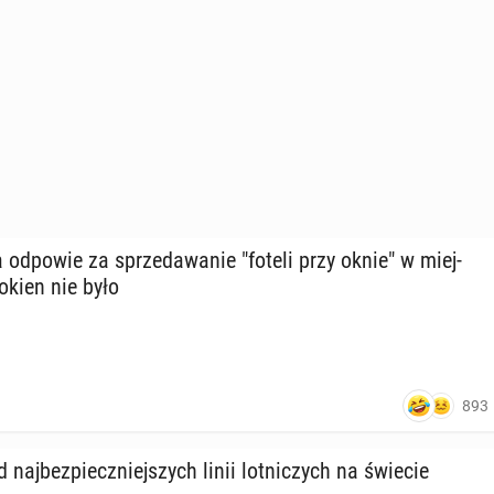
za odpowie za sprze­da­wa­nie "foteli przy oknie" w miej­
okien nie było
893
naj­bez­piecz­niej­szych linii lot­ni­czych na świecie