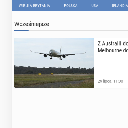
WIELKA BRYTANIA
POLSKA
USA
IRLANDIA
Wcześniejsze
Z Au­stra­lii 
Mel­bo­ur­ne d
29 lipca, 11:00