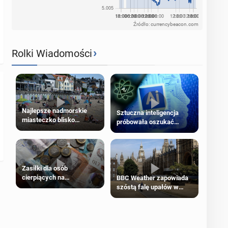
Źródło: currencybeacon.com
›
Rolki Wiadomości
Najlepsze nadmorskie
Sztuczna inteligencja
miasteczko blisko
próbowała oszukać
Londynu
człowieka
Zasiłki dla osób
cierpiących na
BBC Weather zapowiada
schorzenia psychiczne
szóstą falę upałów w
Londynie