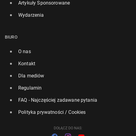
Artykuły Sponsorowane
Wydarzenia
BIURO
O nas
Kontakt
Liczba pa­sa­że­rów na He­ath­row spada pomimo ma­
Dla mediów
jo­we­go rekordu
Regulamin
167
17 czerwca, 12:00
FAQ - Najczęściej zadawane pytania
Polityka prywatności / Cookies
DOŁĄCZ DO NAS: