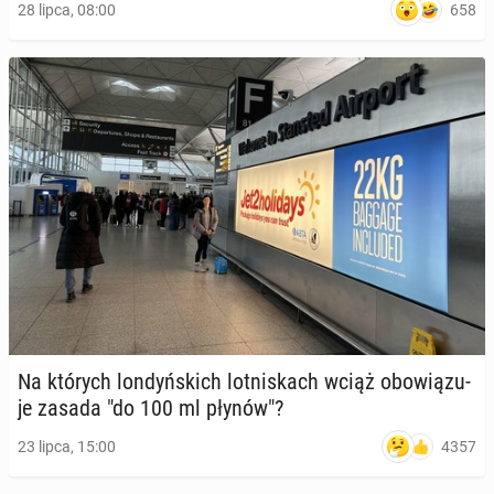
658
28 lipca, 08:00
Na których lon­dyń­skich lot­ni­skach wciąż obo­wią­zu­
je zasada "do 100 ml płynów"?
4357
23 lipca, 15:00