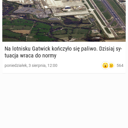
Na lot­ni­sku Gatwick koń­czy­ło się paliwo. Dzisiaj sy­
tu­acja wraca do normy
564
poniedziałek, 3 sierpnia, 12:00