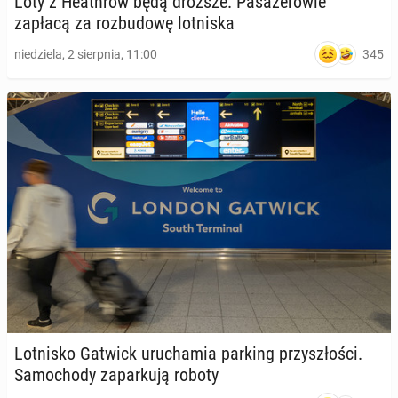
Loty z He­ath­row będą droższe. Pa­sa­że­ro­wie
zapłacą za roz­bu­do­wę lot­ni­ska
345
niedziela, 2 sierpnia, 11:00
Lot­ni­sko Gatwick uru­cha­mia parking przy­szło­ści.
Sa­mo­cho­dy za­par­ku­ją roboty