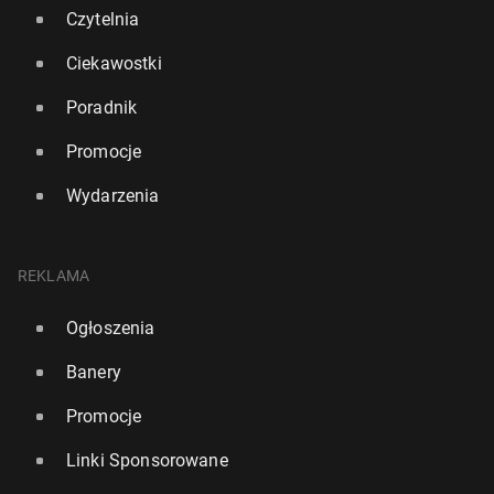
Czytelnia
Ciekawostki
Poradnik
Promocje
Wydarzenia
REKLAMA
Ogłoszenia
Naj­gor­sze linie lot­ni­cze pod wzglę­dem opóź­nień
lotów z bry­tyj­skich lotnisk
Banery
1473
23 czerwca, 14:00
Promocje
Linki Sponsorowane