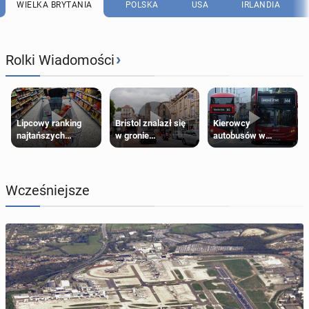
WIELKA BRYTANIA
POLSKA
USA
IRLANDIA
›
Rolki Wiadomości
Lipcowy ranking
Bristol znalazł się
Kierowcy
najtańszych
w gronie
autobusów w
supermarketów
najlepszych
Londynie
kierunków podróży
zapowiadają strajki
na świecie
Wcześniejsze