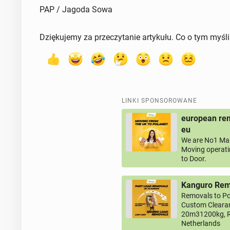
PAP / Jagoda Sowa
Dziękujemy za przeczytanie artykułu. Co o tym myśl
LINKI SPONSOROWANE
european rem
eu
We are No1 Man
Moving operati
to Door.
Kanguro Remo
Removals to Po
Custom Clearan
20m31200kg, R
Netherlands