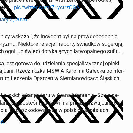
ren't…
pic.twitter.com/71yc­trzO­GA
ary 2, 2026
cy wska­za­li, że in­cy­dent był naj­praw­do­po­dob­niej
ry­zmu. Nie­któ­re relacje i raporty świad­ków su­ge­ru­ją,
gni lub świec) do­ty­ka­ją­cych ła­two­pal­ne­go sufitu.
jest gotowa do udzie­le­nia spe­cja­li­stycz­nej opieki
a­rii. Rzecz­nicz­ka MSWiA Ka­ro­li­na Gałecka po­in­for­
rum Le­cze­nia Oparzeń w Sie­mia­no­wi­cach Ślą­skich.
i bli­skich ofiar pożaru w Crans-Mon­ta­nie. Szwaj­ca­
dar­ność. Je­ste­śmy gotowi, na prośbę Szwaj­ca­rii, do
ej dla 14 po­szko­do­wa­nych w pol­skich szpi­ta­lach.
26