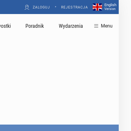
English
•
ZALOGUJ
REJESTRACJA
Version
ostki
Poradnik
Wydarzenia
Menu