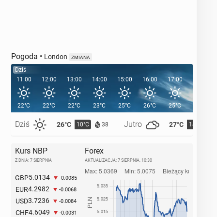
Pogoda
•
London
ZMIANA
Dziś
11:00
12:00
13:00
14:00
15:00
16:00
17:00
18:00
22°C
22°C
22°C
23°C
25°C
26°C
25°C
24°C
Dziś
Jutro
26°C
27°C
10°C
14°C
38
Kurs NBP
Forex
Z DNIA: 7 SIERPNIA
AKTUALIZACJA:
7 SIERPNIA, 10:30
5.0134
GBP
-0.0085
4.2982
EUR
-0.0068
3.7236
USD
-0.0084
4.6049
CHF
-0.0031