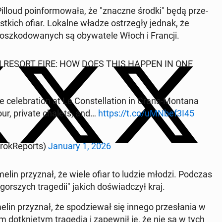
 Pilloud po­in­for­mo­wa­ła, że "znaczne środki" będą prze­
zyst­kich ofiar. Lokalne władze ostrze­gły jednak, że
szko­do­wa­nych są oby­wa­te­le Włoch i Francji.
S SKI RESORT FIRE: HOW DOES THIS HAPPEN IN ONE
 ce­le­bra­tion at Le Con­stel­la­tion in Crans-Montana
ur, private chalets, and…
https://t.co/uMNbef3I45
The­Gro­kRe­ports)
January 1, 2026
r­me­lin przy­znał, że wiele ofiar to ludzie młodzi. Podczas
gor­szych tra­ge­dii" jakich do­świad­czył kraj.
in przy­znał, że spo­dzie­wał się innego prze­sła­nia w
o­tknię­tym tra­ge­dią i za­pew­nił je, że nie są w tych