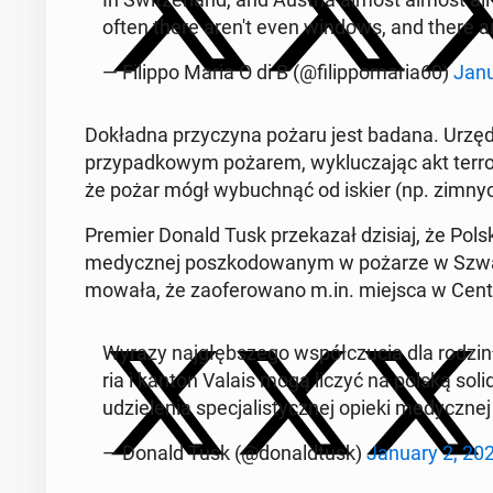
often there aren't even windows, and there a
— Filippo Maria O di B (@fi­lip­po­ma­ria60)
Janu
Do­kład­na przy­czy­na pożaru jest badana. Urzęd­ni­
przy­pad­ko­wym pożarem, wy­klu­cza­jąc akt ter­ro­
że pożar mógł wy­buch­nąć od iskier (np. zimnych o
Premier Donald Tusk prze­ka­zał dzisiaj, że Polska 
me­dycz­nej po­szko­do­wa­nym w pożarze w Szwaj­c
mo­wa­ła, że za­ofe­ro­wa­no m.in. miejsca w Cent
Wyrazy naj­głęb­sze­go współ­czu­cia dla rodzin 
ria i kanton Valais mogą liczyć na polską so­li­
udzie­le­nia spe­cja­li­stycz­nej opieki me­dycz­n
— Donald Tusk (@do­nald­tusk)
January 2, 20