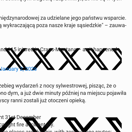
ię­dzy­na­ro­do­wej za udzie­la­ne jego państwu wspar­cie.
ą wy­kra­cza­ją­cą poza nasze kraje są­siedz­kie" – za­uwa­
 and 115 injured in Crans-Montana – as it hap­pe­ned.
January 2, 2026
rze­bieg wy­da­rzeń z nocy syl­we­stro­wej, pisząc, że o
o dym, a już dwie minuty później na miejscu po­ja­wi­ła
scy ranni zostali już oto­cze­ni opieką.
ght 31st De­cem­ber
ught fire ac­ci­den­tal­ly.
 the places are like this, with zero escape routes;