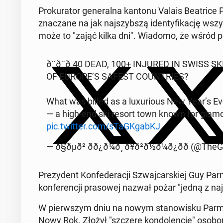
Pro­ku­ra­tor ge­ne­ral­na kantonu Valais Be­atri­ce
zna­cza­ne na jak naj­szyb­szą iden­ty­fi­ka­cję ws
może to "zająć kilka dni". Wiadomo, że wśród po­
ð¨ð¨ð­ 40 DEAD, 100+ INJURED IN SWIS
OF EUROPE’S SAFEST CO­UN­TRIES?
What was billed as a lu­xu­rio­us New Year’s Eve
— a high-end ski resort town known for glamo
pic.twitter.com/sTaGK­gabKJ
— ð§ðµð² ðð¿ð¼ð¸ ð¥ð²ð½ð¼ð¿ðð (@
Pre­zy­dent Kon­fe­de­ra­cji Szwaj­car­skiej Guy Pa
kon­fe­ren­cji pra­so­wej nazwał pożar "jedną z naj­
W pierw­szym dniu na nowym sta­no­wi­sku Par­me­l
Nowy Rok. Złożył "szczere kon­do­len­cje" osobom d