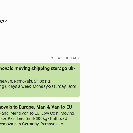
isz?
JAK DODAĆ?
ovals moving shipping storage uk-
&Van, Removals, Shipping,
ng 6 days a week, Monday-Saturday, Door
vals to Europe, Man & Van to EU
land, Man&Van to EU, Low Cost, Moving,
ce. Part load 5m3/300kg - Full Load
emovals to Germany, Removals to