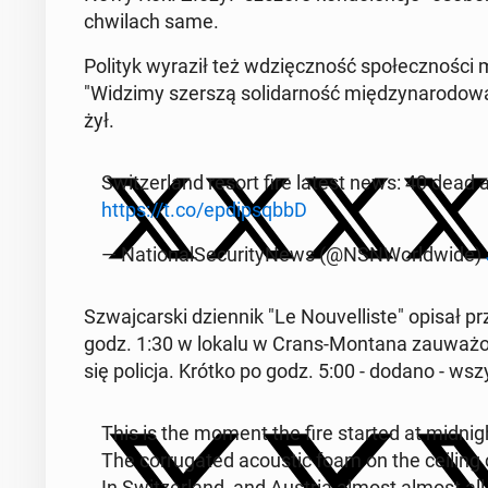
chwi­lach same.
Polityk wyraził też wdzięcz­ność spo­łecz­no­ści m
"Widzimy szerszą so­li­dar­ność mię­dzy­na­ro­do­w
żył.
Swit­zer­land resort fire latest news: 40 dead
https://t.co/ep­dip­sqbbD
— Na­tio­nal­Se­cu­ri­ty­News (@NSN­Worl­dwi­de)
Szwaj­car­ski dzien­nik "Le No­uvel­li­ste" opisał p
godz. 1:30 w lokalu w Crans-Montana za­uwa­żo­n
się policja. Krótko po godz. 5:00 - dodano - wszy
This is the moment the fire started at mid­ni­
The cor­ru­ga­ted aco­ustic foam on the ceiling ca
In Swit­zer­land, and Austria almost almost all