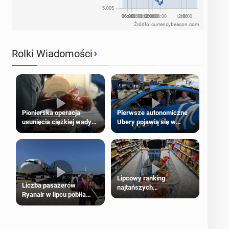
Źródło: currencybeacon.com
›
Rolki Wiadomości
Pierwsze autonomiczne
Pionierska operacja
Ubery pojawią się w
usunięcia ciężkiej wady
Londynie jeszcze tego
wrodzonej płodu w łonie
lata
matki
Lipcowy ranking
Liczba pasażerów
najtańszych
Ryanair w lipcu pobiła
supermarketów
rekord