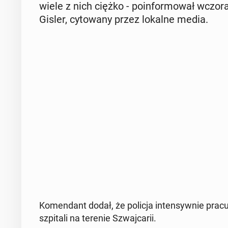
wiele z nich ciężko - po­in­for­mo­wał wczora
Gisler, cy­to­wa­ny przez lokalne media.
Ko­men­dant dodał, że policja in­ten­syw­nie pracuje
szpi­ta­li na terenie Szwaj­ca­rii.