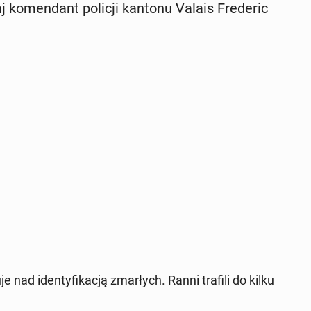
j ko­men­dant policji kantonu Valais Fre­de­ric
 nad iden­ty­fi­ka­cją zmar­łych. Ranni trafili do kilku