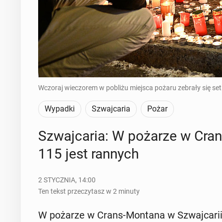
Wczoraj wieczorem w pobliżu miejsca pożaru zebrały się set
Wypadki
Szwajcaria
Pożar
Szwaj­ca­ria: W pożarze w Cra
115 jest rannych
2 STYCZNIA, 14:00
Ten tekst przeczytasz w 2 minuty
W pożarze w Crans-Montana w Szwaj­ca­rii 