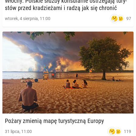
Włochy: Polskie służby kon­su­lar­ne ostrze­ga­ją tu­ry­
stów przed kra­dzie­ża­mi i radzą jak się chronić
97
wtorek, 4 sierpnia, 11:00
Pożary zmienią mapę tu­ry­stycz­ną Europy
119
31 lipca, 11:00