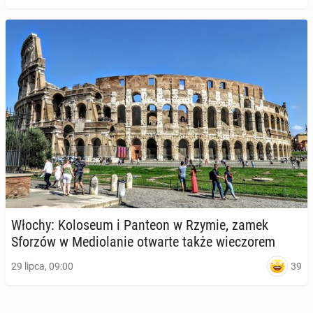
Włochy: Ko­lo­seum i Panteon w Rzymie, zamek
Sforzów w Me­dio­la­nie otwarte także wie­czo­rem
39
29 lipca, 09:00