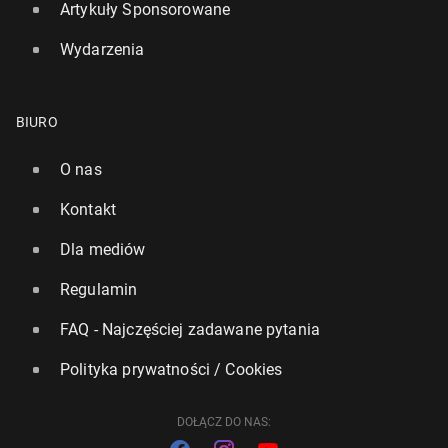
Artykuły Sponsorowane
Wydarzenia
BIURO
O nas
Kontakt
Lokalne władze krainy Cinque Terre walczą z nad­
mier­ną tu­ry­sty­ką
Dla mediów
223
27 czerwca, 10:00
Regulamin
FAQ - Najczęściej zadawane pytania
Polityka prywatności / Cookies
DOŁĄCZ DO NAS: