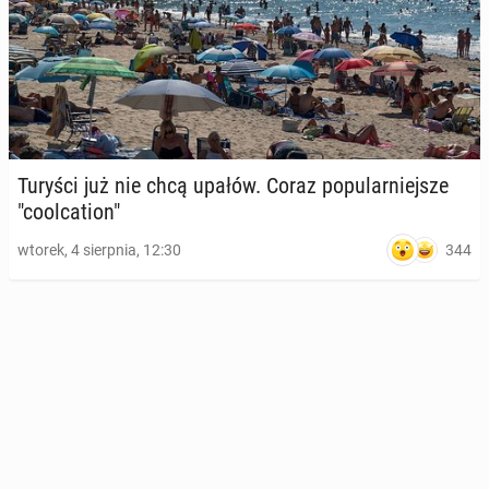
Turyści już nie chcą upałów. Coraz po­pu­lar­niej­sze
"co­ol­ca­tion"
344
wtorek, 4 sierpnia, 12:30