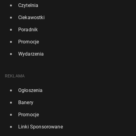
Czytelnia
Ciekawostki
Poradnik
Promocje
Wydarzenia
REKLAMA
Awan­tu­ra na jedynej w Europie plaży, gdzie mur od­
Ogłoszenia
dzie­la kobiety od męż­czyzn
Banery
472
28 czerwca, 10:00
Promocje
Linki Sponsorowane