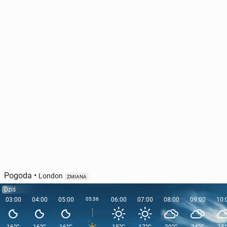
Za­koń­czy­ło się po­bie­ra­nie opłaty za wstęp do
Wenecji w tym roku
94
27 lipca, 09:00
Pogoda
•
London
ZMIANA
Dziś
03:00
04:00
05:00
05:36
06:00
07:00
08:00
09:00
10: