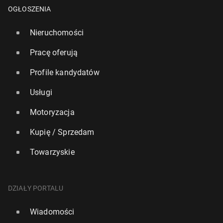
OGŁOSZENIA
Nieruchomości
Pracę oferują
Profile kandydatów
Usługi
Motoryzacja
Kupię / Sprzedam
Towarzyskie
Duńskie media: Polska nowym su­per­mo­car­stwem.
Czy także tu­ry­stycz­nym?
DZIAŁY PORTALU
805
29 czerwca, 11:00
Wiadomości