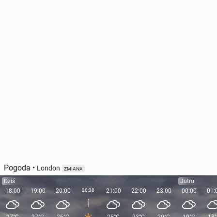
Susza w siedmiu re­gio­nach Anglii. Władze apelują o
ogra­ni­cze­nie zużycia wody
8218
29 lipca, 15:30
Pogoda
•
London
ZMIANA
Dziś
Jutro
18:00
19:00
20:00
20:38
21:00
22:00
23:00
00:00
01: