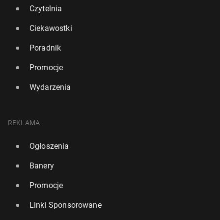
Czytelnia
Ciekawostki
Poradnik
Promocje
Wydarzenia
REKLAMA
Ogłoszenia
Ponad tysiąc przy­pad­ków chorób przy­wie­zio­nych z
Banery
za­gra­ni­cy do UK. Apel do wy­jeż­dża­ją­cych na
wakacje
Promocje
283
23 lipca, 10:00
Linki Sponsorowane