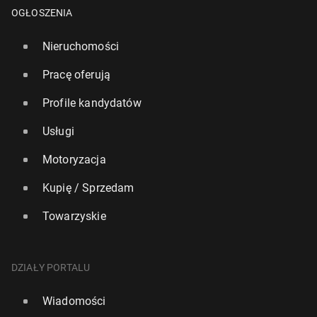
OGŁOSZENIA
Nieruchomości
Pracę oferują
Profile kandydatów
Usługi
Motoryzacja
Kupię / Sprzedam
Towarzyskie
Wzrost poziomu mórz zagrozi po­wo­dzia­mi mi­lio­
DZIAŁY PORTALU
nom Bry­tyj­czy­ków
Wiadomości
407
24 lipca, 08:00