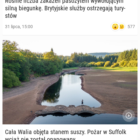
Rośnie liczba zakażeń pa­so­ży­tem wy­wo­łu­ją­cym
silną bie­gun­kę. Bry­tyj­skie służby ostrze­ga­ją tu­ry­
stów
577
31 lipca, 15:00
Cała Walia objęta stanem suszy. Pożar w Suffolk
wciąż nie został opa­no­wa­ny