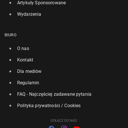
Artykuły Sponsorowane
Wydarzenia
BIURO
O nas
Kontakt
Dla mediów
Regulamin
Były pra­cow­nik ostrze­ga przed tok­sycz­nym pyłem w
lon­dyń­skim metrze. Wygrał sprawę z pra­co­daw­cą
FAQ - Najczęściej zadawane pytania
334
22 lipca, 12:00
Polityka prywatności / Cookies
DOŁĄCZ DO NAS: