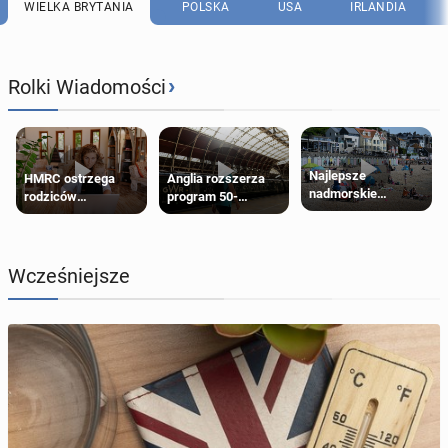
WIELKA BRYTANIA
POLSKA
USA
IRLANDIA
›
Rolki Wiadomości
Najlepsze
HMRC ostrzega
Anglia rozszerza
nadmorskie
rodziców
program 50-
miasteczko blisko
pobierających Child
procentowych
Londynu
Benefit. Mogą być
zniżek kolejowych
zobowiązani do
na 18-latków
zwrotu zasiłku
Wcześniejsze