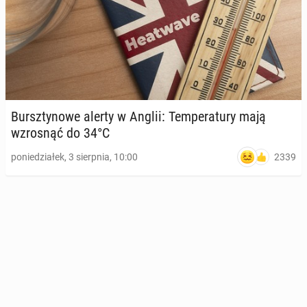
Bursz­ty­no­we alerty w Anglii: Tem­pe­ra­tu­ry mają
wzro­snąć do 34°C
2339
poniedziałek, 3 sierpnia, 10:00