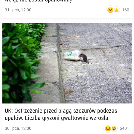
160
31 lipca, 12:00
UK: Ostrze­że­nie przed plagą szczu­rów podczas
upałów. Liczba gryzoni gwał­tow­nie wzrosła
6401
30 lipca, 12:00