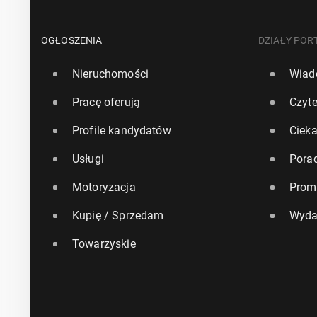
OGŁOSZENIA
DZIAŁY POR
Nieruchomości
Wiad
Pracę oferują
Czyte
Profile kandydatów
Ciek
Usługi
Pora
Motoryzacja
Prom
Kupię / Sprzedam
Wyda
Towarzyskie