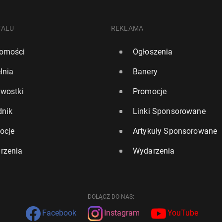
TALU
REKLAMA
omości
Ogłoszenia
lnia
Banery
awostki
Promocje
dnik
Linki Sponsorowane
ocje
Artykuły Sponsorowane
rzenia
Wydarzenia
DOŁĄCZ DO NAS:
Facebook
Instagram
YouTube