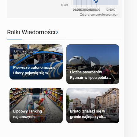
Źródło: currencybeacon.com
›
Rolki Wiadomości
Pierwsze autonomiczne
Liczba pasażerów
Ubery pojawią się w
Ryanair w lipcu pobiła
Londynie jeszcze tego
rekord
lata
Lipcowy ranking
Bristol znalazł się w
najtańszych
gronie najlepszych
supermarketów
kierunków podróży na
świecie