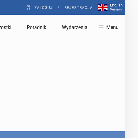
English
•
ZALOGUJ
REJESTRACJA
Version
ostki
Poradnik
Wydarzenia
Menu