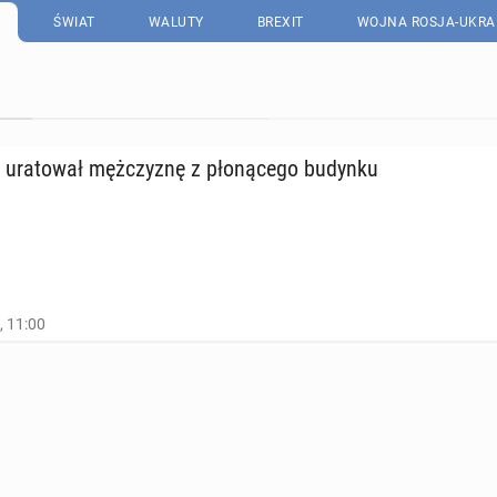
ŚWIAT
WALUTY
BREXIT
WOJNA ROSJA-UKRA
 ura­to­wał męż­czy­znę z pło­ną­ce­go budynku
, 11:00