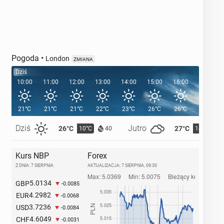
Pogoda
•
London
ZMIANA
Dziś
10:00
11:00
12:00
13:00
14:00
15:00
16:00
17:00
21°C
21°C
21°C
22°C
23°C
26°C
26°C
25°C
Dziś
Jutro
26°C
27°C
10°C
14°C
40
Kurs NBP
Forex
Z DNIA: 7 SIERPNIA
AKTUALIZACJA:
7 SIERPNIA, 09:30
5.0134
GBP
-0.0085
4.2982
EUR
-0.0068
3.7236
USD
-0.0084
4.6049
CHF
-0.0031