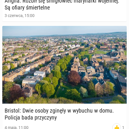
Anglia: Rozbił się śmi­gło­wiec ma­ry­nar­ki wo­jen­nej.
Są ofiary śmier­tel­ne
3 czerwca, 15:00
Bristol: Dwie osoby zginęły w wybuchu w domu.
Policja bada przy­czy­ny
1
4 maja, 11:00