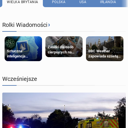
WIELKA BRYTANIA
POLSKA
USA
IRLANDIA
›
Rolki Wiadomości
Zasiłki dla osób
Sztuczna
BBC Weather
cierpiących na
inteligencja
zapowiada szóstą
schorzenia
próbowała oszukać
falę upałów w
psychiczne
człowieka
Londynie
Wcześniejsze