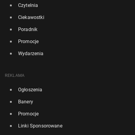
Czytelnia
Ciekawostki
Poradnik
Promocje
Wydarzenia
Lon­dyń­scy stra­ża­cy ratują średnio sześć osób
dzien­nie. Nie chodzi tylko o pożary
REKLAMA
28 lipca 2025, 15:00
Ogłoszenia
Banery
Promocje
Linki Sponsorowane