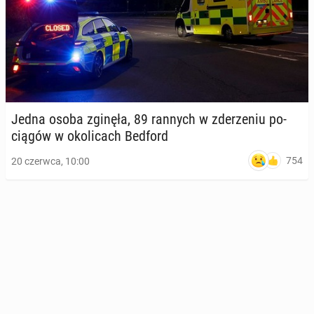
Jedna osoba zginęła, 89 rannych w zde­rze­niu po­
cią­gów w oko­li­cach Bedford
754
20 czerwca, 10:00