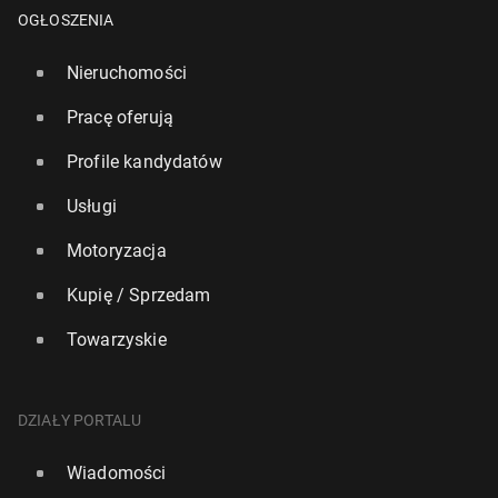
OGŁOSZENIA
Nieruchomości
Pracę oferują
Profile kandydatów
Usługi
Motoryzacja
Kupię / Sprzedam
Podczas kon­cer­tu zespołu Oasis na sta­dio­nie
Towarzyskie
Wembley zginął męż­czy­zna
4 sierpnia 2025, 15:00
DZIAŁY PORTALU
Wiadomości