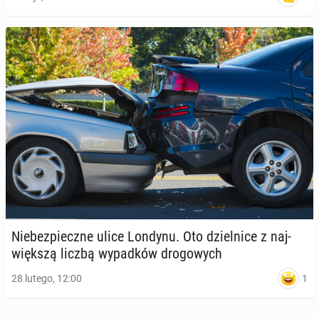
Nie­bez­piecz­ne ulice Londynu. Oto dziel­ni­ce z naj­
więk­szą liczbą wy­pad­ków dro­go­wych
1
28 lutego, 12:00