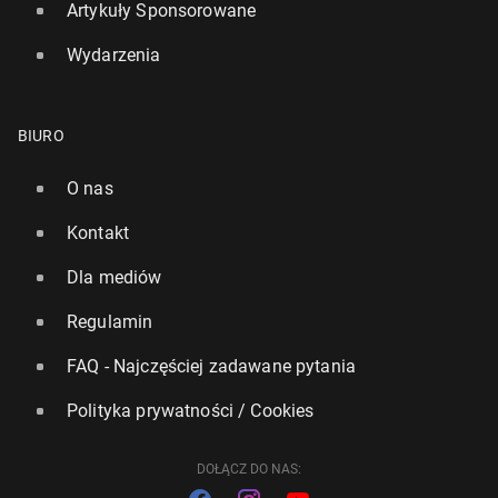
Artykuły Sponsorowane
Wydarzenia
BIURO
Anglia: Wypadek au­to­bu­su ze szkolną wy­ciecz­ką.
O nas
Zginęło dziecko, wielu jest rannych
Kontakt
18 lipca 2025, 12:30
Dla mediów
Regulamin
FAQ - Najczęściej zadawane pytania
Polityka prywatności / Cookies
DOŁĄCZ DO NAS: