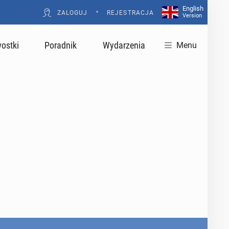
English
•
ZALOGUJ
REJESTRACJA
Version
ostki
Poradnik
Wydarzenia
Menu