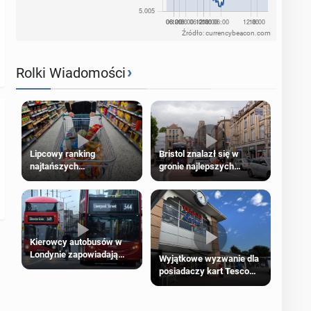
Źródło: currencybeacon.com
›
Rolki Wiadomości
Lipcowy ranking
Bristol znalazł się w
najtańszych
gronie najlepszych
supermarketów
kierunków podróży na
świecie
Kierowcy autobusów w
Londynie zapowiadają
Wyjątkowe wyzwanie dla
strajki
posiadaczy kart Tesco
Clubcard!