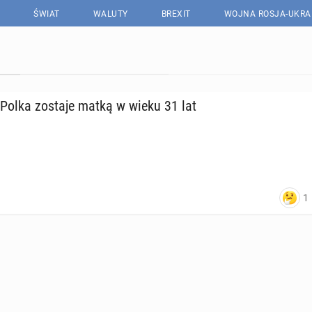
ŚWIAT
WALUTY
BREXIT
WOJNA ROSJA-UKRA
na Polka zostaje matką w wieku 31 lat
1