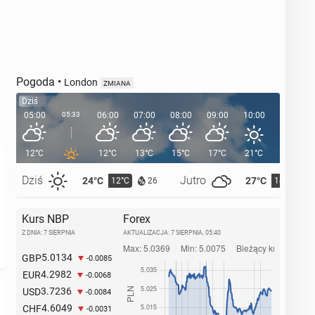
Pogoda
•
London
ZMIANA
Dziś
05:00
05:33
06:00
07:00
08:00
09:00
10:00
11:00
12°C
12°C
13°C
15°C
17°C
21°C
21°C
Dziś
Jutro
24°C
27°C
12°C
14°C
26
Kurs NBP
Forex
Z DNIA: 7 SIERPNIA
AKTUALIZACJA:
7 SIERPNIA, 05:40
5.0134
GBP
-0.0085
4.2982
EUR
-0.0068
3.7236
USD
-0.0084
4.6049
CHF
-0.0031