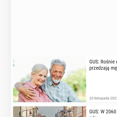
GUS: Rośnie 
prze­dza­ją m
20 listopada 202
GUS: W 2060 r