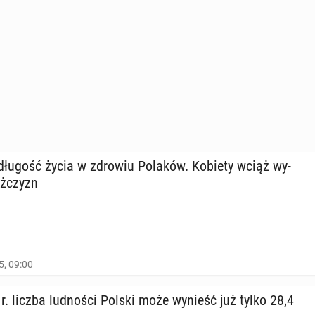
długość życia w zdrowiu Polaków. Kobiety wciąż wy­
ęż­czyzn
5, 09:00
. liczba lud­no­ści Polski może wynieść już tylko 28,4