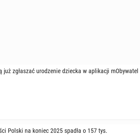
uż zgła­szać uro­dze­nie dziecka w apli­ka­cji mO­by­wa­tel
­ści Polski na koniec 2025 spadła o 157 tys.