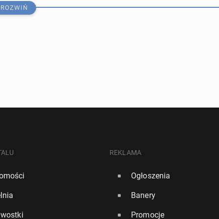
ROZWIŃ
­ści Polski suk­ce­syw­nie spada - na koniec wrze­śnia aż o
TALU
REKLAMA
omości
Ogłoszenia
2025, 09:00
lnia
Banery
o­gra­ficz­nej zapaści. Naj­mniej urodzeń od 200 lat!
awostki
Promocje