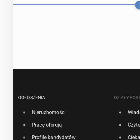
Liczba lud­no
158 tys.
OGŁOSZENIA
DZIAŁY POR
Nieruchomości
Wiad
27 października 
Pracę oferują
Czyte
Polska w de­m
Profile kandydatów
Ciek