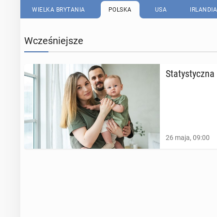
WIELKA BRYTANIA
POLSKA
USA
IRLANDIA
Wcześniejsze
Sta­ty­stycz­
26 maja, 09:00