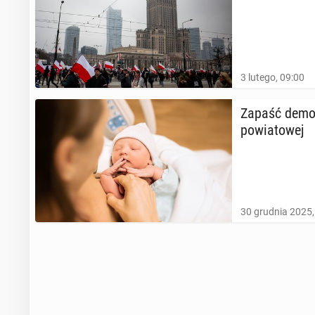
3 lutego, 09:00
Zapaść de­mo­g
po­wia­to­wej
30 grudnia 2025,