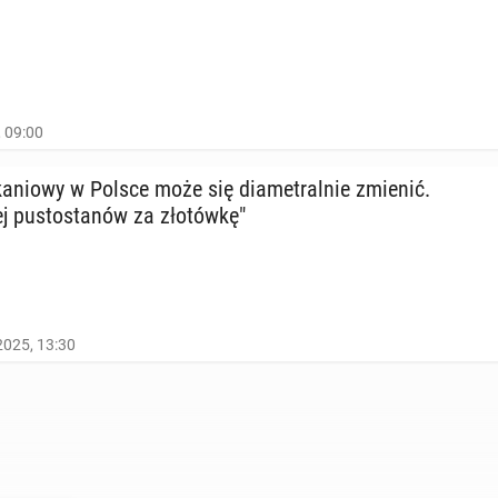
, 09:00
a­nio­wy w Polsce może się dia­me­tral­nie zmienić.
 pu­sto­sta­nów za zło­tów­kę"
2025, 13:30