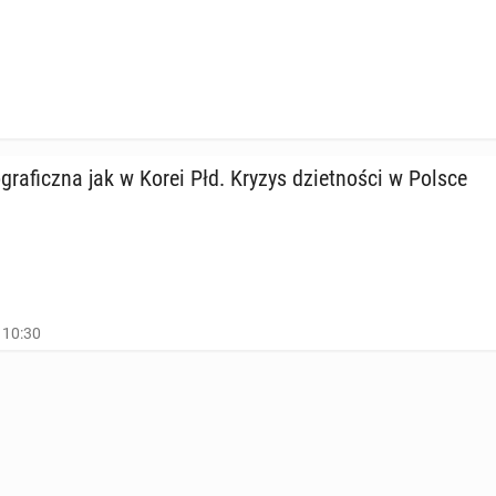
ra­ficz­na jak w Korei Płd. Kryzys dziet­no­ści w Polsce
 10:30