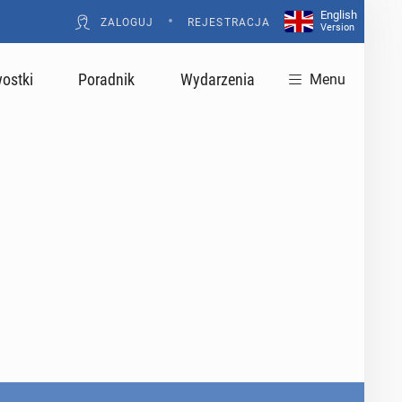
English
•
ZALOGUJ
REJESTRACJA
Version
ostki
Poradnik
Wydarzenia
Menu