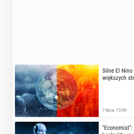
Silne El Nino
więk­szych st
7 lipca, 13:00
"Eco­no­mist":