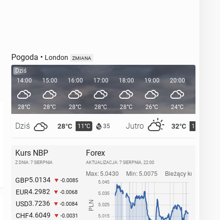
Pogoda
•
London
ZMIANA
Dziś
14:00
15:00
16:00
17:00
18:00
19:00
20:00
20:38
28°C
28°C
28°C
28°C
28°C
26°C
24°C
Dziś
Jutro
28°C
32°C
11°C
15°C
35
Kurs NBP
Forex
Z DNIA: 7 SIERPNIA
AKTUALIZACJA:
7 SIERPNIA, 22:00
5.0134
GBP
-0.0085
4.2982
EUR
-0.0068
3.7236
USD
-0.0084
4.6049
CHF
-0.0031