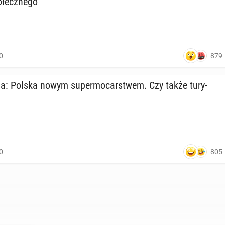
­łecz­ne­go
879
0
: Polska nowym su­per­mo­car­stwem. Czy także tu­ry­
805
0