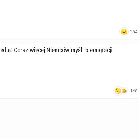
264
media: Coraz więcej Niemców myśli o emi­gra­cji
148