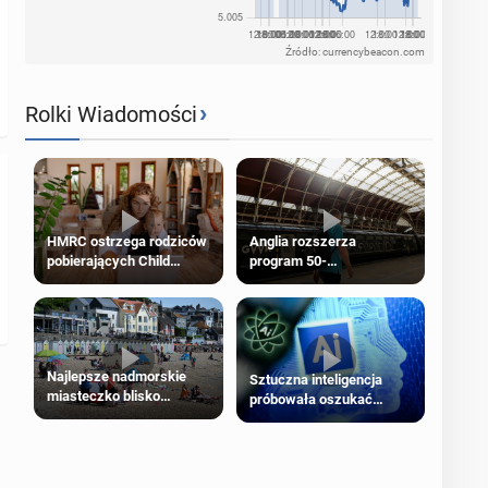
Źródło: currencybeacon.com
›
Rolki Wiadomości
HMRC ostrzega rodziców
Anglia rozszerza
pobierających Child
program 50-
Benefit. Mogą być
procentowych zniżek
zobowiązani do zwrotu
kolejowych na 18-latków
zasiłku
Najlepsze nadmorskie
Sztuczna inteligencja
miasteczko blisko
próbowała oszukać
Londynu
człowieka