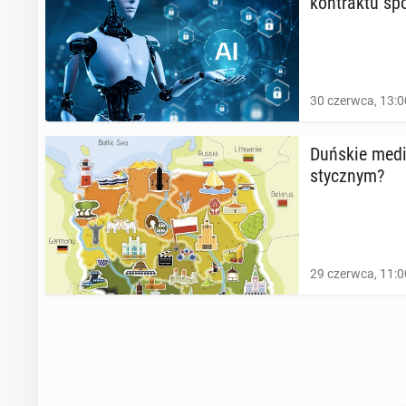
kon­trak­tu spo
30 czerwca, 13:0
Duńskie media
stycz­nym?
29 czerwca, 11:0