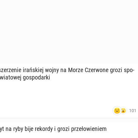
ze­rze­nie irań­skiej wojny na Morze Czer­wo­ne grozi spo­
wia­to­wej go­spo­dar­ki
101
yt na ryby bije rekordy i grozi prze­ło­wie­niem