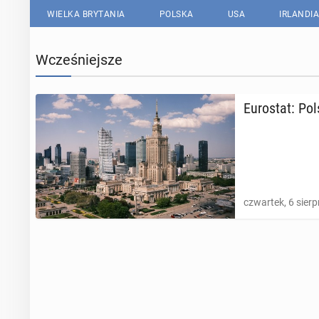
WIELKA BRYTANIA
POLSKA
USA
IRLANDIA
Wcześniejsze
Eu­ro­stat: Po
czwartek, 6 sierp