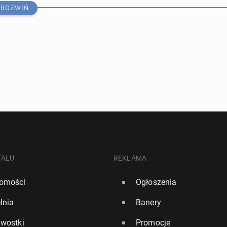
ROZWIŃ
 Brexit obniżył PKB Wiel­kiej Bry­ta­nii o 2-4 proc., Polska
mia­nach
TALU
REKLAMA
omości
Ogłoszenia
288
0
lnia
Banery
o­bo­cie prze­kro­czy­ło 8 proc. i wzrosło do poziomu naj­
awostki
Promocje