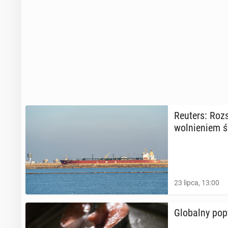
Reuters: Roz­s
wol­nie­niem ś
23 lipca, 13:00
Glo­bal­ny pop