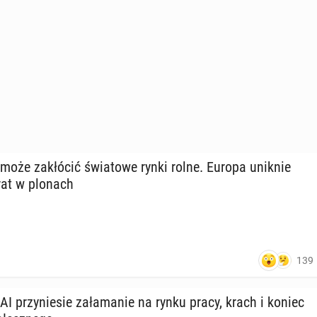
 może za­kłó­cić świa­to­we rynki rolne. Europa uniknie
rat w plonach
139
 AI przy­nie­sie za­ła­ma­nie na rynku pracy, krach i koniec