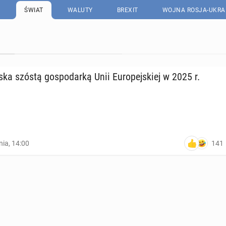
ŚWIAT
WALUTY
BREXIT
WOJNA ROSJA-UKRA
lska szóstą go­spo­dar­ką Unii Eu­ro­pej­skiej w 2025 r.
141
nia, 14:00