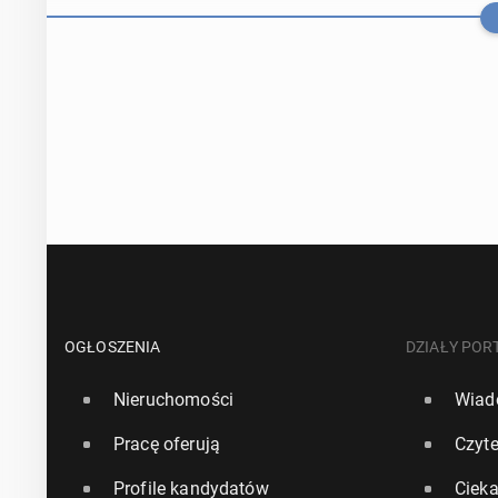
Allianz Trade:
zyskała na z
OGŁOSZENIA
DZIAŁY POR
Nieruchomości
Wiad
26 czerwca, 15:0
Pracę oferują
Czyte
Francja: Bez­r
Profile kandydatów
Ciek