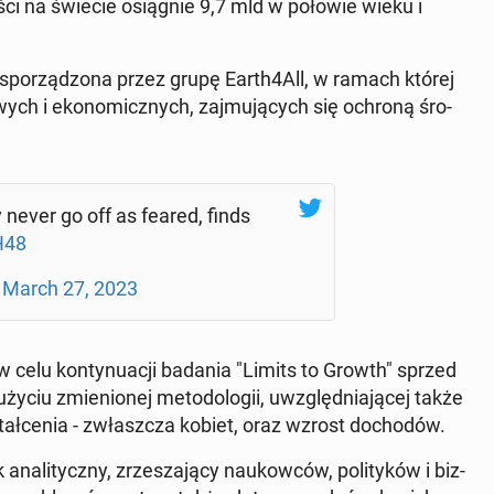
­ści na świecie osią­gnie 9,7 mld w połowie wieku i
a spo­rzą­dzo­na przez grupę Earth4All, w ramach której
ko­wych i eko­no­micz­nych, zaj­mu­ją­cych się ochroną śro­
 never go off as feared, finds
H48
)
March 27, 2023
 celu kon­ty­nu­acji badania "Limits to Growth" sprzed
ciu zmie­nio­nej me­to­do­lo­gii, uwzględ­nia­ją­cej także
ał­ce­nia - zwłasz­cza kobiet, oraz wzrost do­cho­dów.
­li­tycz­ny, zrze­sza­ją­cy na­ukow­ców, po­li­ty­ków i biz­