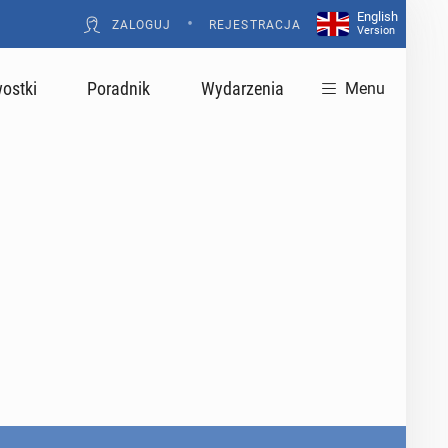
English
•
ZALOGUJ
REJESTRACJA
Version
ostki
Poradnik
Wydarzenia
Menu