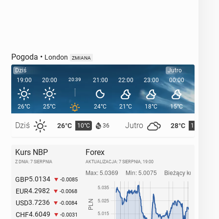
Pogoda
•
London
ZMIANA
Dziś
Jutro
19:00
20:00
20:39
21:00
22:00
23:00
00:00
01:00
26°C
25°C
24°C
21°C
18°C
15°C
15°C
Dziś
Jutro
26°C
28°C
10°C
11°C
36
Kurs NBP
Forex
Z DNIA: 7 SIERPNIA
AKTUALIZACJA:
7 SIERPNIA, 19:00
5.0134
GBP
-0.0085
4.2982
EUR
-0.0068
3.7236
USD
-0.0084
4.6049
CHF
-0.0031