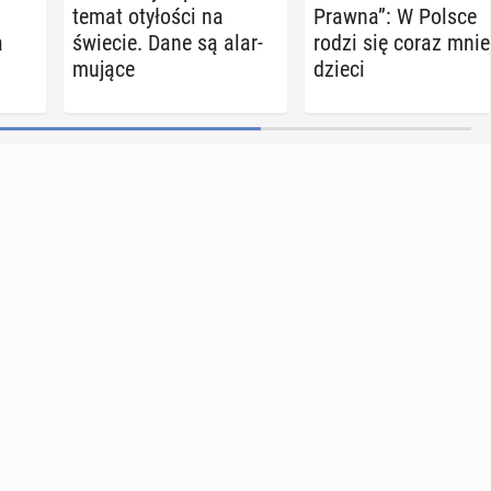
temat oty­ło­ści na
Prawna”: W Polsce
a
świecie. Dane są alar­
rodzi się coraz mnie
mu­ją­ce
dzieci