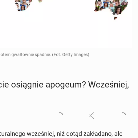
 potem gwałtownie spadnie. (Fot. Getty Images)
ecie osią­gnie apogeum? Wcze­śniej,
­ral­ne­go wcze­śniej, niż dotąd za­kła­da­no, ale