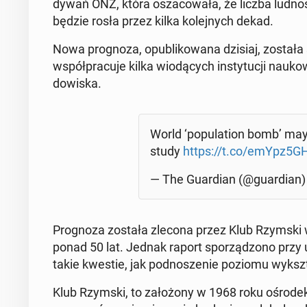
dy­wań ONZ, która osza­co­wa­ła, że liczba lud­no
będzie rosła przez kilka ko­lej­nych dekad.
Nowa pro­gno­za, opu­bli­ko­wa­na dzisiaj, został
współ­pra­cu­je kilka wio­dą­cych in­sty­tu­cji na­u
do­wi­ska.
World ‘po­pu­la­tion bomb’ may
study
https://t.co/emYpz5G
— The Gu­ar­dian (@gu­ar­dian
Pro­gno­za została zlecona przez Klub Rzymski w
ponad 50 lat. Jednak raport spo­rzą­dzo­no przy uży
takie kwestie, jak pod­no­sze­nie poziomu wy­kszt
Klub Rzymski, to za­ło­żo­ny w 1968 roku ośrodek ana