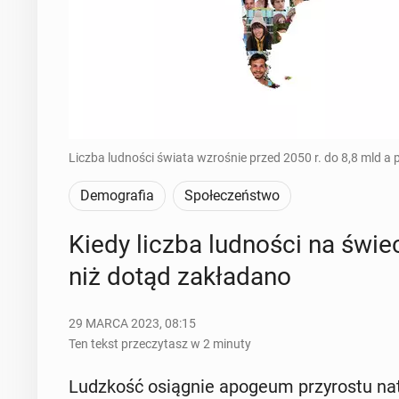
Liczba ludności świata wzrośnie przed 2050 r. do 8,8 mld a
Demografia
Społeczeństwo
Kiedy liczba lud­no­ści na świ
niż dotąd za­kła­da­no
29 MARCA 2023, 08:15
Ten tekst przeczytasz w 2 minuty
Ludz­kość osią­gnie apogeum przy­ro­stu na­tu