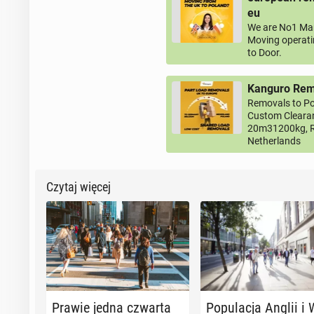
eu
We are No1 Man
Moving operati
to Door.
Kanguro Remo
Removals to Po
Custom Clearan
20m31200kg, R
Netherlands
Czytaj więcej
Prawie jedna czwarta
Po­pu­la­cja Anglii i 