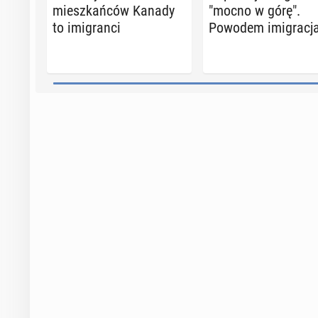
miesz­kań­ców Kanady
"mocno w górę".
to imi­gran­ci
Powodem imi­gra­cj