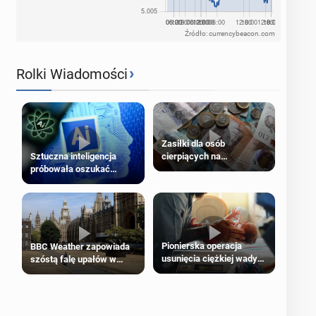
Źródło: currencybeacon.com
›
Rolki Wiadomości
Zasiłki dla osób
cierpiących na
Sztuczna inteligencja
schorzenia psychiczne
próbowała oszukać
człowieka
Pionierska operacja
BBC Weather zapowiada
usunięcia ciężkiej wady
szóstą falę upałów w
wrodzonej płodu w łonie
Londynie
matki