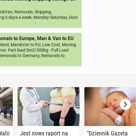
&Van, Removals, Shipping,
ng 6 days a week, Monday-Saturday, Door
vals to Europe, Man & Van to EU
land, Man&Van to EU, Low Cost, Moving,
ce. Part load 5m3/300kg - Full Load
emovals to Germany, Removals to
Walii
Jest nowy raport na
"Dzien­nik Gazeta