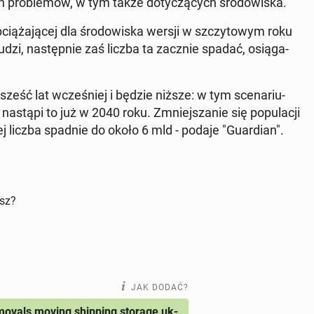
ch pro­ble­mów, w tym także do­ty­czą­cych śro­do­wi­ska.
cią­ża­ją­cej dla śro­do­wi­ska wersji w szczy­to­wym roku
dzi, na­stęp­nie zaś liczba ta zacznie spadać, osią­ga­
sześć lat wcze­śniej i będzie niższe: w tym sce­na­riu­
 nastąpi to już w 2040 roku. Zmniej­sza­nie się po­pu­la­cji
 liczba spadnie do około 6 mld - podaje "Gu­ar­dian".
isz?
JAK DODAĆ?
ovals moving shipping storage uk-