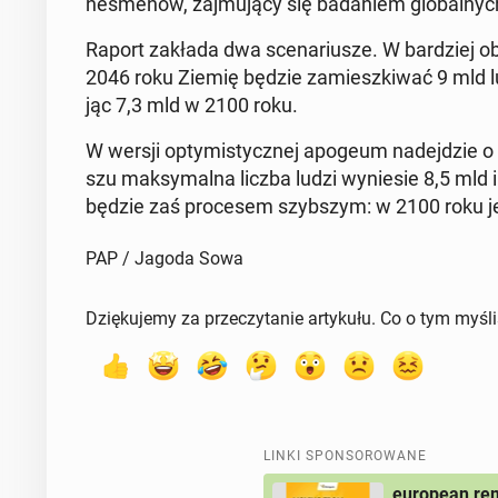
nes­me­nów, zaj­mu­ją­cy się ba­da­niem glo­bal­ny
Raport zakłada dwa sce­na­riu­sze. W bar­dziej ob­
2046 roku Ziemię będzie za­miesz­ki­wać 9 mld lu
jąc 7,3 mld w 2100 roku.
W wersji opty­mi­stycz­nej apogeum na­dej­dzie o 
szu mak­sy­mal­na liczba ludzi wy­nie­sie 8,5 mld i
będzie zaś pro­ce­sem szyb­szym: w 2100 roku jej
PAP / Jagoda Sowa
Dziękujemy za przeczytanie artykułu. Co o tym myśl
LINKI SPONSOROWANE
european rem