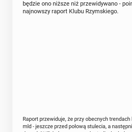
będzie ono niższe niż prze­wi­dy­wa­no - po­in­
naj­now­szy raport Klubu Rzym­skie­go.
Raport prze­wi­du­je, że przy obec­nych tren­dach 
mld - jeszcze przed połową stu­le­cia, a na­stęp­