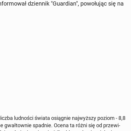
for­mo­wał dzien­nik "Gu­ar­dian", po­wo­łu­jąc się na
liczba lud­no­ści świata osią­gnie naj­wyż­szy poziom - 8,8
nie gwał­tow­nie spadnie. Ocena ta różni się od prze­wi­