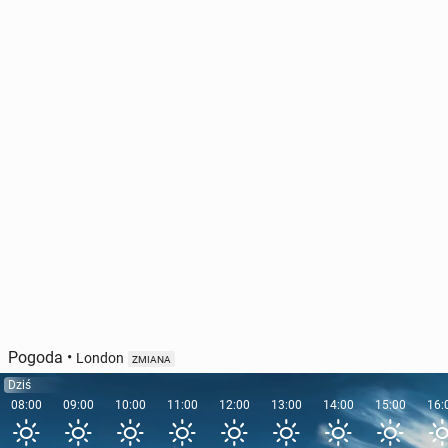
W 2025 r. mi­gra­cja netto do UK spadła niemal o
połowę. Zmniej­szy­ła się liczba Polaków
21 maja, 17:00
Pogoda
•
London
ZMIANA
Dziś
08:00
09:00
10:00
11:00
12:00
13:00
14:00
15:00
16: