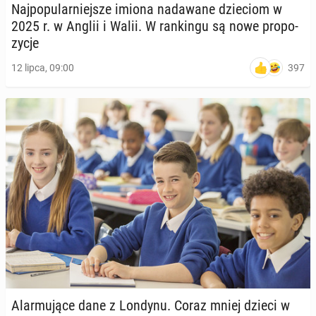
Naj­po­pu­lar­niej­sze imiona nada­wa­ne dzie­ciom w
2025 r. w Anglii i Walii. W ran­kin­gu są nowe pro­po­
zy­cje
397
12 lipca, 09:00
Alar­mu­ją­ce dane z Londynu. Coraz mniej dzieci w