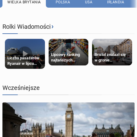
WIELKA BRYTANIA
POLSKA
USA
IRLANDIA
›
Rolki Wiadomości
Lipcowy ranking
Bristol znalazł się
Liczba pasażerów
najtańszych
w gronie
Ryanair w lipcu
supermarketów
najlepszych
pobiła rekord
kierunków podróży
na świecie
Wcześniejsze