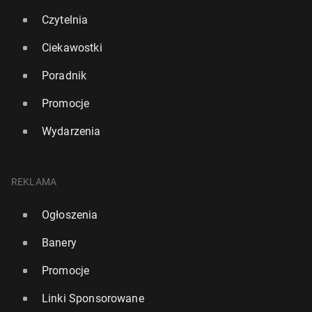
Czytelnia
Ciekawostki
Poradnik
Promocje
Wydarzenia
REKLAMA
Oto jak mi­gra­cja wpły­nę­ła na bry­tyj­ską po­pu­la­cję w
tej de­ka­dzie
Ogłoszenia
8 marca, 12:00
Banery
Promocje
Linki Sponsorowane