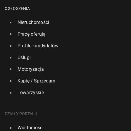
OGŁOSZENIA
Nieruchomości
Pracę oferują
Profile kandydatów
Usługi
Motoryzacja
Kupię / Sprzedam
Towarzyskie
Londyn może stać się "miastem bez dzieci". Radni
apelują do bur­mi­strza o pilne dzia­ła­nia
DZIAŁY PORTALU
14 marca, 12:00
Wiadomości