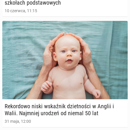
szko­łach pod­sta­wo­wych
10 czerwca, 11:15
Re­kor­do­wo niski wskaź­nik dziet­no­ści w Anglii i
Walii. Naj­mniej urodzeń od niemal 50 lat
31 maja, 12:00