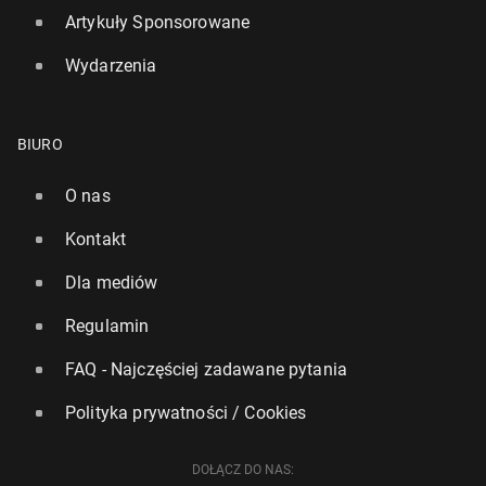
Artykuły Sponsorowane
Wydarzenia
BIURO
O nas
Wyraźne zmiany na rynku wynajmu w UK. Miesz­ka­
Kontakt
nia dzielą coraz starsze osoby
Dla mediów
3 lutego, 17:15
Regulamin
FAQ - Najczęściej zadawane pytania
Polityka prywatności / Cookies
DOŁĄCZ DO NAS: